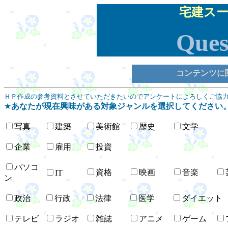
宅建スー
Ques
コンテンツに
ＨＰ作成の参考資料とさせていただきたいのでアンケートによろしくご協
★
あなたが現在興味がある対象ジャンルを選択してください。
写真
建築
美術館
歴史
文学
企業
雇用
投資
パソコ
資格
映画
音楽
IT
ン
政治
行政
法律
医学
ダイエット
テレビ
ラジオ
雑誌
アニメ
ゲーム