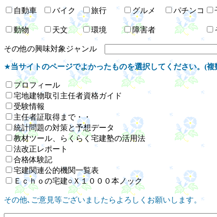
自動車
バイク
旅行
グルメ
パチンコ
動物
天文
環境
障害者
その他の興味対象ジャンル
★
当サイトのページでよかったものを選択してください。(複
プロフィール
宅地建物取引主任者資格ガイド
受験情報
主任者証取得まで・・
統計問題の対策と予想データ
教材ツール、らくらく宅建塾の活用法
法改正レポート
合格体験記
宅建関連公的機関一覧表
Ｅｃｈｏの宅建○Ｘ１０００本ノック
その他､ご意見等ございましたらよろしくお願いします。