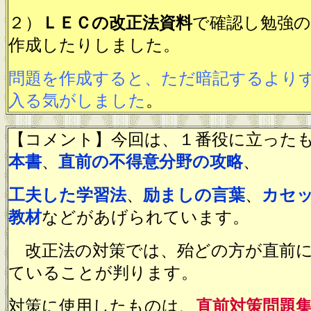
２）
ＬＥＣの改正法資料
で確認し勉強の
作成したりしました。
問題を作成すると、ただ暗記するより
入る気がしました
。
【コメント】今回は、１番役に立った
本書
、
直前の不得意分野の攻略
、
工夫した学習法
、
励ましの言葉
、
カセ
教材
などがあげられています。
改正法の対策では、殆どの方が直前に
ていることが判ります。
対策に使用したものは、
直前対策問題