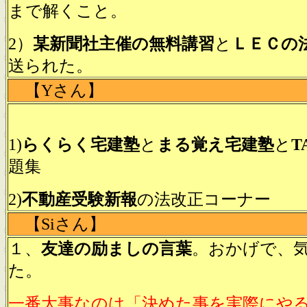
まで解くこと。
2）
某新聞社主催の無料講習
と
ＬＥＣの
送られた。
【Yさん】
1)
らくらく宅建塾
と
まる覚え宅建塾
と
T
題集
2)
不動産受験新報
の法改正コーナー
【Siさん】
１、
友達の励ましの言葉
。おかげで、
た。
一番大事なのは「決めた事を実際にや