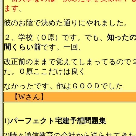
ます
。
彼のお陰で決めた通りにやれました。
２、学校（Ｏ原）です。でも、
知った
間くらい前
です。一回、
改正前のままで覚えてしまってるので
た。Ｏ原ここだけは良く
なかったです。他はＧＯＯＤでした
【Wさん】
1)
パーフェクト宅建予想問題集
2)時々通信教育の会社から送られてき