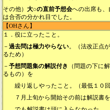
その他）
大○の直前予想会
への出席も、
は合否の分かれ目でした。
【OHさん】
１．役に立ったこと。
－
過去問は極力やらない
。（法改正点
るため）
－
予想問題集の解説付き
（問題の下に
るもの）を
繰り返しやったこと。（最低１０回
７月上旬から開始その前は解説書を
でも解説書は頭に入らなかった。