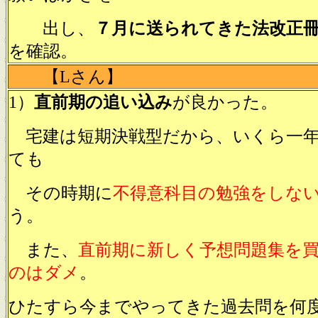
出し、
７月に送られてきた法改正
を確認。
【Lさん】
1）
直前期の追い込み
が良かった。
宅建は短期決戦型だから、いくら一年
ても
その時期に
不得意科目の勉強をしな
う。
また、
直前期に新しく予想問題集を
のはダメ
。
ひたすら今までやってきた過去問を何