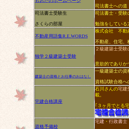
もおたのホームページ
司法書士への道
司法書士受験生
司法書士・受験
さくらの部屋
勉強をしている
株式会社 不動
不動産用語集R.E.WORDS
不動産、住宅、
２級建築士受験
独学２級建築士受験
意欲的でありか
一級建築士の資
建築士の資格とお仕事のおはなし
資格試験合格へ
石川さんの
宅建
載。
宅建合格講座
｢３ヶ月でとる
宅建
・
行政書士
資格予備校