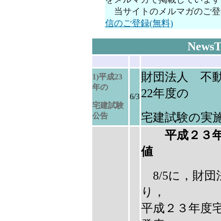
当サイトのメルマガのご登
信のご登録(無料)
NewsT
財団法人 不
1)平成23
年の
22年度の
6/3
宅建試験
宅建試験の実
公告
平成２３
値
8/5に，財
り，
平成２３年度