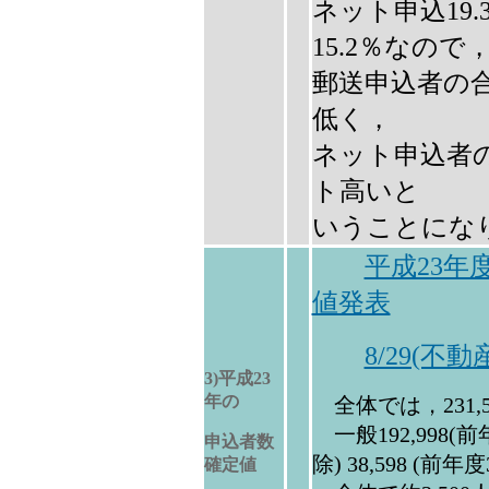
ネット申込19
15.2％なので
郵送申込者の合
低く，
ネット申込者の
ト高いと
いうことにな
平成23年
値発表
8/29(不
3)平成23
年の
全体では，231,59
一般192,998(
申込者数
除) 38,598 (前年度
確定値