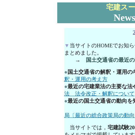
宅建スー
News
▼
当サイトのHOMEでお知
まとめました。
→
国土交通省の最近の
●
国土交通省の解釈・運用の
釈・運用の考え方
●
最近の宅建業法の主要な法
法 法令改正・解釈について
●
最近の国土交通省の動向を
局〔最近の総合政策局の動向
当サイトでは，
宅建試験2
をメルマガで掲載しています