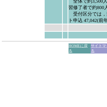
全体で約3,500
習修了者で約800
受付区分では，郵送申
ト申込 47,042(前年
HOMEに戻
サイトマ
る
る