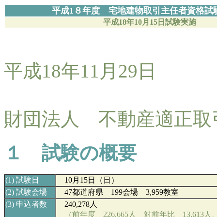
平成1８年度 宅地建物取引主任者資格試
平成18年10月15日試験実施
平成18年11月29日
財団法人 不動産適正取
１ 試験の概要
(
1)
試験日
10
月15日（日）
(2)
試験会場
47
都道府県 199会場 3,959教室
(3)
申込者数
240,278人
（前年度 226,665人 対前年比 13,613人