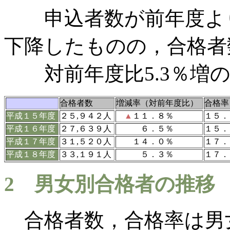
申込者数が前年度より6
下降したものの，合格者
対前年度比5.3％増の3
合格者数
増減率（対前年度比）
合格率
平成
１５年
度
２５,９４２人
▲
１１．８％
１５．
平成
１６年
度
２７,６３９人
６．５％
１５．
平成
１７年
度
３１,５２０人
１４．０％
１７．
平成
１８年
度
３３,１９１人
５．３％
１７．
2
男女別合格者の推移
合格者数，合格率は男