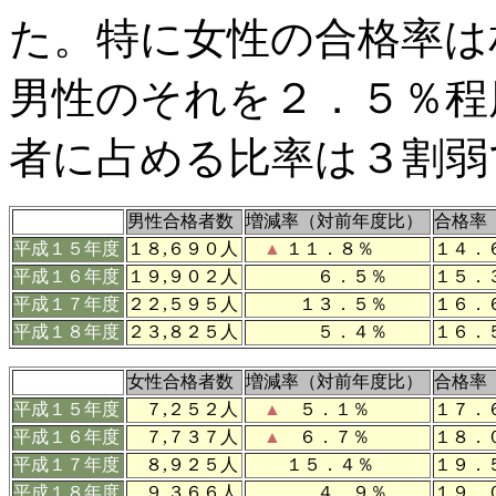
た。特に女性の合格率は
男性のそれを２．５％程
者に占める比率は３割弱
男性合格者数
増減率（対前年度比）
合格率
平成１５年度
１８,６９０人
▲
１１．８％
１４．
平成１６年度
１９,９０２人
６．５％
１５．
平成１７年度
２２,５９５人
１３．５％
１６．
平成
１８年
度
２３,８２５人
５．４％
１６．
女性合格者数
増減率（対前年度比）
合格率
平成１５年度
７,２５２人
▲
５．１％
１７．
平成１６年度
７,７３７人
▲
６．７％
１８．
平成１７年度
８,９２５人
１５．４％
１９．
平成
１８年
度
９,３６６人
４．９％
１９．