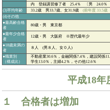
内 登録講習修了者 25.4％ 〔男 24.0％ 
(3)
平均年齢
33.2
歳 男33.7歳、女31.9
歳
(
前年度
33.5
歳 
(4)その他
●最高齢合格
8
0歳・男 東京都
者
●最年少合格
12歳・男 大阪府 ※歴代最年少
者
●18歳未満の
８人 (男８人、女０人)
者
●
職業別
不動産業30.6％，金融関係7.4％，建設関係11.
（構成比）
学生13.0％，主婦4.2％，その他12.6％
平成
18
年
１ 合格者は増加