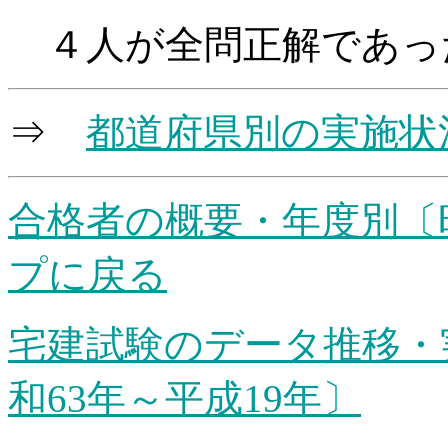
４人が全問正解であっ
⇒
都道府県別の実施状
合格者の概要・年度別〔
プに戻る
宅建試験のデータ推移・
和63年～平成19年〕