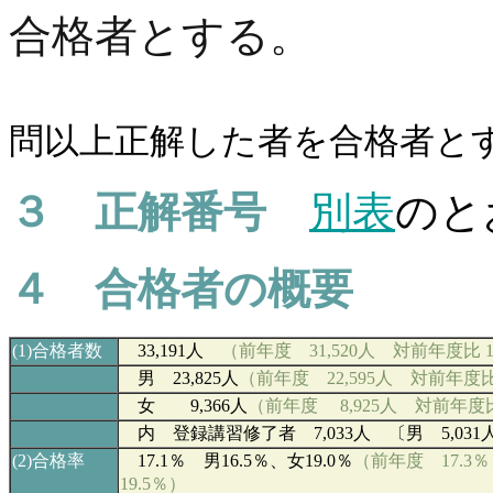
合格者とする。
問以上正解した者を合格者とす
３ 正解番号
別表
のと
４ 合格者の概要
(1)
合格者数
33,191
人
（前年度 31,520人 対前年度比 1,
男 23,825
人
（前年度 22,595人 対前年度比 
女
9,366
人
（前年度 8,925人 対前年度比
内 登録講習修了者 7,033人 〔男 5,031人
(2)
合格率
17.1
％ 男16.5％、女19.0％
（前年度
17.3
％
19.5％）