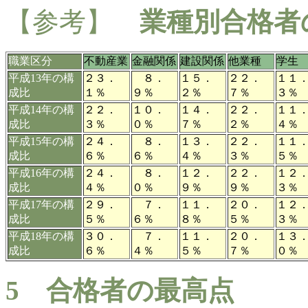
【参考】
業種別合格者
職業区分
不動産業
金融関係
建設関係
他業種
学生
平成13年の構
２３．
８．
１５．
２２．
１１
成比
１％
９％
２％
７％
３％
平成14年の構
２２．
１０．
１４．
２２．
１１
成比
３％
０％
７％
２％
４％
平成15年の構
２４．
８．
１３．
２２．
１１
成比
６％
６％
４％
３％
５％
平成16年の構
２４．
８．
１２．
２２．
１２
成比
４％
０％
９％
９％
３％
平成17年の構
２９．
７．
１１．
２０．
１２
成比
５％
６％
８％
５％
３％
平成18年の構
３０．
７．
１１．
２０．
１３
成比
６％
４％
５％
７％
０％
5 合格者の最高点