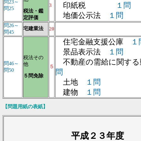
問23～
印紙税
１問
3
問25
税法・鑑
地価公示法
１問
定評価
問26～
宅建業法
20
問45
住宅金融支援公庫
１
景品表示法
１問
税法その
不動産の需給に関する動
問46～
他
５
問50
問
５問免除
土地
１問
建物
１問
【問題用紙の表紙】
平成２３年度