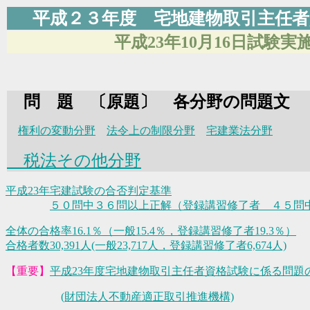
平成２３年度 宅地建物取引主任
平成23年10月16日試験実
問 題 〔原題〕 各分野の問題文
権利の変動分野
法令上の制限分野
宅建業法分野
税法その他分野
平成23年宅建試験の合否判定基準
５０問中３６問以上正解（登録講習修了者 ４５問
全体の合格率16.1％（一般15.4％，登録講習修了者19.3％）
合格者数30,391人(一般23,717人，登録講習修了者6,674人)
【重要】
平成23年度宅地建物取引主任者資格試験に係る問題
(財団法人不動産適正取引推進機構)