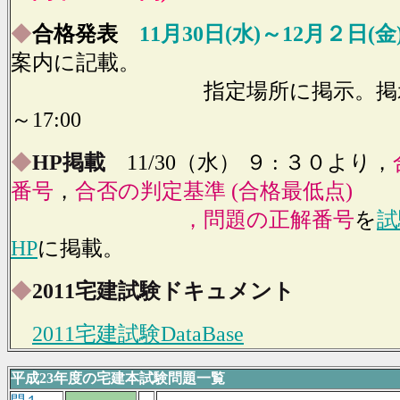
◆
合格発表
11月30日(水)～12月２日(金
案内に記載。
指定場所に掲示。掲示時間
～17:00
◆
HP掲載
11/30（水） ９ : ３０より，
番号
，
合否の判定基準 (合格最低点)
，問題の正解番号
を
試
HP
に掲載。
◆
2011宅建試験ドキュメント
2011宅建試験DataBase
平成23年度の宅建本試験問題一覧