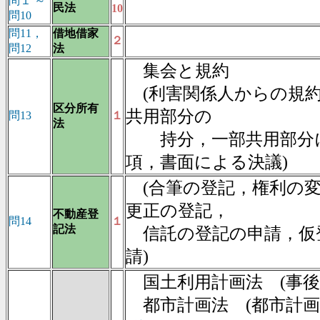
問１ ～
民法
10
問10
問11，
借地借家
２
問12
法
集会と規約
(利害関係人からの規約
区分所有
共用部分の
問13
１
法
持分，一部共用部分
項，書面による決議)
(合筆の登記，権利の変
更正の登記，
不動産登
問14
１
記法
信託の登記の申請，仮
請)
国土利用計画法 (事後
都市計画法 (都市計画