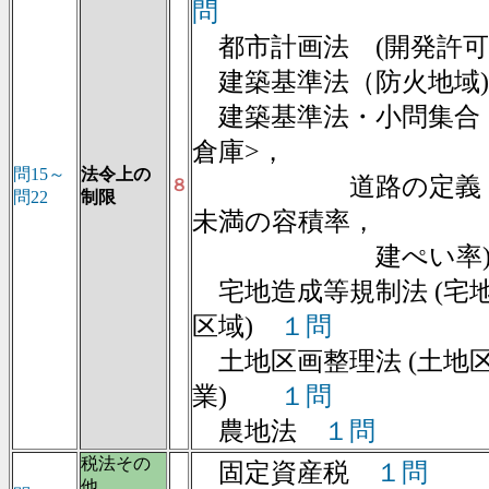
問
都市計画法 (開発許
建築基準法（防火地域
建築基準法・小問集合 
倉庫>，
問15～
法令上の
道路の定義，前面
８
問22
制限
未満の容積率，
建ぺい率)
宅地造成等規制法 (宅
区域)
１問
土地区画整理法 (土地
業)
１問
農地法
１問
税法その
固定資産税
１問
他