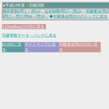
●平成23年度・宅建試験
権利変動(問１～問14)
，
法令制限(問15～問22)
，
宅建業法(問26
(問23～問25/問46～問50)
，
◆
宅建過去問2011のトップに戻る
'11DataBaseのTOPに戻る
宅建受験データ・バンクに戻る
HOMEに戻
サイトマップに戻
宅建過去問のTOPに戻
る
る
る