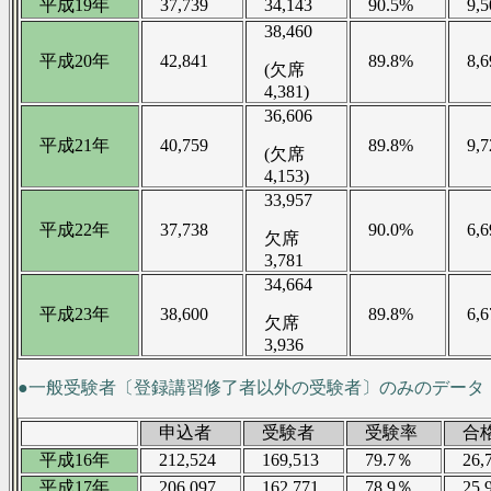
平成19年
37,739
34,143
90.5%
9,5
38,460
平成20年
42,841
89.8%
8,6
(欠席
4,381)
36,606
平成21年
40,759
89.8%
9,7
(欠席
4,153)
33,957
平成22年
37,738
90.0%
6,6
欠席
3,781
34,664
平成23年
38,600
89.8%
6,6
欠席
3,936
●一般受験者〔登録講習修了者以外の受験者〕のみのデータ
申込者
受験者
受験率
合
平成16年
212,524
169,513
79.7％
26,7
平成17年
206,097
162,771
78.9％
25,9