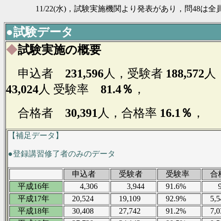
11/22(水)，試験実施機関より発表があり，問48は全
●
試験データ
◆
試験実施の概要
申込者
231,596
人
，受験者
188,572
人
43,024
人
受験率
81.4％
，
合格者
30,391
人，合格率
16.1％
，
【補足データ】
●登録講習修了者のみのデータ
申込者
受験者
受験率
合
平成16年
4,306
3,944
91.6%
90
平成17年
20,524
19,109
92.9%
5,5
平成18年
30,408
27,742
91.2%
7,0