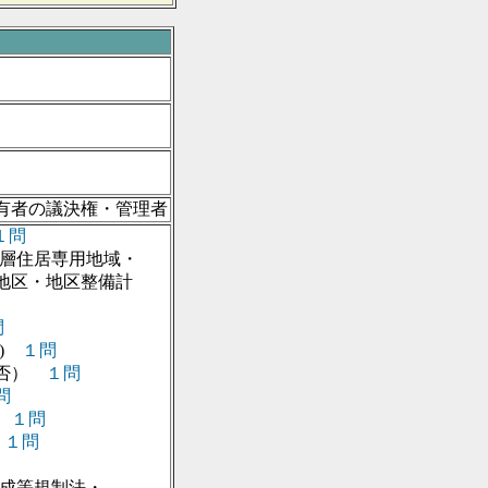
有者の議決権・管理者
１問
層住居専用地域・
地区整備計
問
続)
１問
要否）
１問
問
）
１問
)
１問
成等規制法・