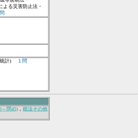
災害防止法・
問
(統計)
１問
～問45)
，
税法その他