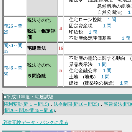
急傾斜地の崩壊による
自然公園法)
１
住宅ローン控除
１問
税法その他
固定資産税
１問
問26～問
４
税法・鑑定評
29
印紙税
１問
価
不動産鑑定評価基準
１問
問30～問
宅建業法
16
45
不動産の需給に関する動向 
景品表示法
１問
税法その他
問46～問
５
住宅金融公庫
１問
50
５問免除
土地 (地形)
１問
建物 (建築物の構造)
１問
●平成11年度・宅建試験
権利変動(問１～問15)
，
法令制限(問16～問25)
，
宅建業法(問30
(問26～問29/問46～問50)
,
宅建受験データ・バンクに戻る