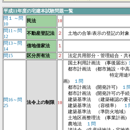
平成11年度の宅建本試験問題一覧
問１ ～問
民法
10
10
問11～問
不動産登記法
２
土地の合筆/表示の登記の対象
12
問13～問
借地借家法
１
14
問15
区分所有法
２
法定共用部分・管理組合・共
国土利用計画法 (事後届出)
都市計画法 (都市施設・中高
特定用途地区・
画)
１問
都市計画法 (開発許可)
１
都市計画法 (開発許可の手
建築基準法 （建築確認の
問16～問
法令上の制限
10
25
建築基準法 （容積率）
１
建築基準法 （準防火地域
土地区画整理法 (事業計画
農地法
１問
諸法令 (生産緑地法・宅地造