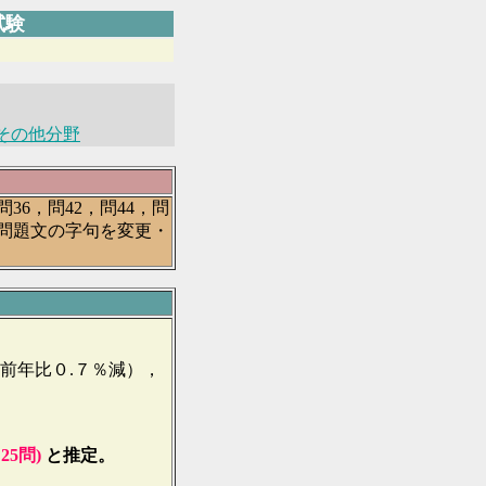
格試験
その他分野
問36，問42，問44，問
は問題文の字句を変更・
前年比０.７％減），
25問)
と推定。