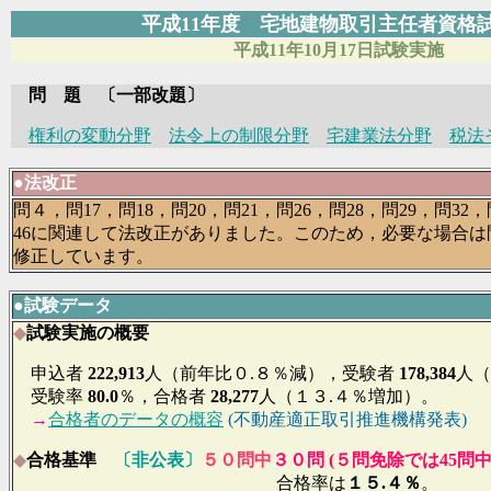
平成11年度 宅地建物取引主任者資
平成11
年10月17日試験実施
問 題 〔一部改題〕
権利の変動分野
法令上の制限分野
宅建業法分野
税法
●法改正
問４，問17，問18，問20，問21，問26，問28，問29，問32，
46に関連して法改正がありました。このため，必要な場合
修正しています。
●
試験データ
◆
試験実施の概要
申込者
222,913
人
（前年比０.８％減），受験者
178,384
人（
受験率
80.0
％，合格者
28,277
人（１３.４％増加）。
→
合格者のデータの概容
(不動産適正取引推進機構発表)
◆
合格基準
〔非公表〕
５０問中
３０問 (５問免除では45問中
合格率は
１５.４％
。