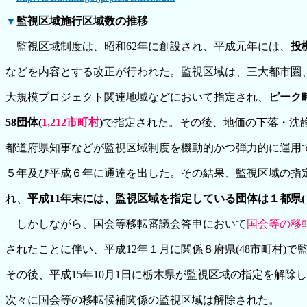
▼
監視区域施行区域数の推移
監視区域制度は、昭和62年に創設され、平成元年には、
投
などを内容とする改正が行われた。監視区域は、三大都市圏
大規模プロジェクト関連地域などにおいて指定され、
ピーク
58団体
(
1,212市町村
)
で指定された。その後、地価の下落・沈
都道府県知事などが監視区域制度を機動的かつ弾力的に運用
５年及び平成６年に通達を出した。その結果、監視区域の指
れ、
平成11年末には、監視区域を指定している団体は１都県(
しかしながら、国会等移転審議会答申において
国会等の移
されたことに伴い、平成12年１月に関係８府県(48市町村)
その後、平成15年10月1日に栃木県が監視区域の指定を解除
次々に国会等の移転候補関係の監視区域は解除された。