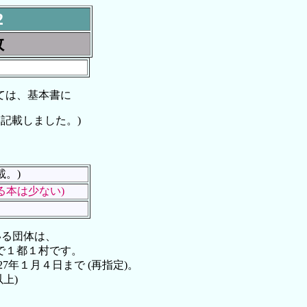
2
数
ては、基本書に
ら記載しました。)
。)
る本は少ない)
いる団体は、
都１村です。
月４日まで (再指定)。
上)