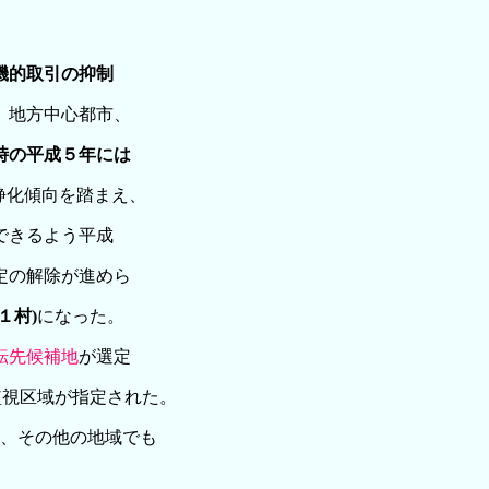
機的取引の抑制
、地方中心都市、
時の平成５年には
静化傾向を踏まえ、
できるよう平成
定の解除が進めら
１村)
になった。
転先候補地
が選定
で監視区域が指定された。
し、その他の地域でも