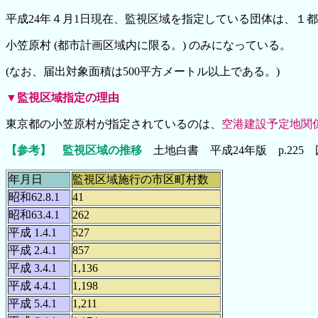
平成24年４月1日現在、監視区域を指定している団体は、１都
小笠原村 (都市計画区域内に限る。) のみになっている。
(なお、届出対象面積は500平方メートル以上である。)
▼監視区域指定の理由
東京都の小笠原村が指定されているのは、
空港建設予定地関
【参考】 監視区域の推移
土地白書 平成24年版 p.225 
年月日
監視区域施行の市区町村数
昭和62.8.1
41
昭和63.4.1
262
平成 1.4.1
527
平成 2.4.1
857
平成 3.4.1
1,136
平成 4.4.1
1,198
平成 5.4.1
1,211