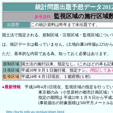
統計問題出題予想データ201
監視区域の施行区域
参考資料
:
出題歴
この統計資料は昨年まで未出題です。
国土法で指定される、規制区域・注視区域・監視区域につい
は、統計データは載っていません。(土地白書24年版p.225か
ただ、基本的な内容である為、知っておく必要はあります。
規制区域
国土法の施行以来、指定なし。(これはどの本も記載
注視区域
平成10年９月１日施行後、指定ナシ。
(明記してあ
監視区域
平成24年４月1日現在、１都府県(１村)
●最新情報
平成24年4月1日現在、監視区域の指定を行って
東京都のみ（小笠原村の都市計画区域）で１
指定の期間は 平成22年１月５日から平成27年１
(事前届出の対象面積は500平方メートル以
http://tochi.mlit.go.jp/plan/shitei.html