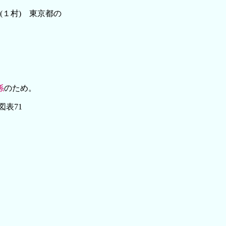
(１村) 東京都の
係
のため。
図表71