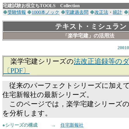
宅建試験お役立ち
TOOLS Collection
◆
受験情報
◆
1000本ノック
◆
宅建過去問
◆
改正法
・
統計
◆
テキスト・ミシュラン
楽学宅建」の活用法
「
200
楽学宅建シリーズの
法改正追録等の
〔PDF〕
従来のパーフェクトシリーズに加えて
住宅新報社の最新シリーズ。
このページでは，楽学宅建シリーズの
を分析します。
●シリーズの構成 →
住宅新報社