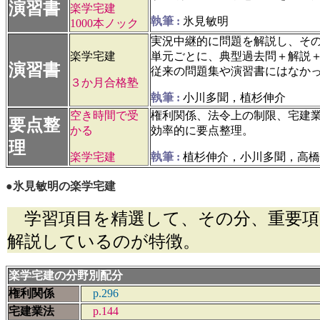
演習書
楽学宅建
執筆 :
氷見敏明
1000本ノック
実況中継的に問題を解説し、その
楽学宅建
単元ごとに、典型過去問＋解説
演習書
従来の問題集や演習書にはなか
３か月合格塾
執筆 :
小川多聞，
植杉伸介
空き時間で受
権利関係、法令上の制限、宅建
要点整
かる
効率的に要点整理。
理
楽学宅建
執筆 :
植杉伸介，小川多聞，高橋
●氷見敏明の楽学宅建
学習項目を精選して、その分、重要項
解説しているのが特徴。
楽学宅建の分野別配分
権利関係
p.2
宅建業法
p.144