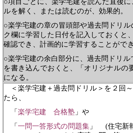
○項目ごとに、楽学宅建を読んだ直後に
ルを解く、または読むのが、効果的。
○楽学宅建の章の冒頭部や過去問ドリル
ク欄に学習した日付を記入しておくと
確認でき、計画的に学習することがで
○楽学宅建の余白部分に、過去問ドリル
を書き込んでおくと、「オリジナルの
になる。
＜楽学宅建＋過去問ドリル＞を２回～
たら、
「
楽学宅建 合格塾
」や
「
一問一答形式の問題集
」 (住宅新