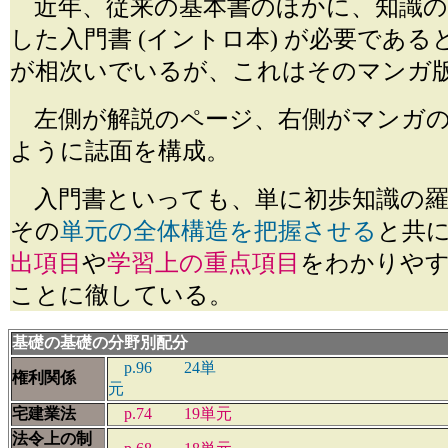
近年、従来の基本書のほかに、知識の
した入門書 (イントロ本) が必要である
が相次いでいるが、これはそのマンガ
左側が解説のページ、右側がマンガの
ように誌面を構成。
入門書といっても、単に初歩知識の羅
その
単元の全体構造を把握させる
と共
出項目
や
学習上の重点項目
をわかりや
ことに徹している。
基礎の基礎の分野別配分
p.96 24単
権利関係
宅建業法
p.74 19単元
法令上の制