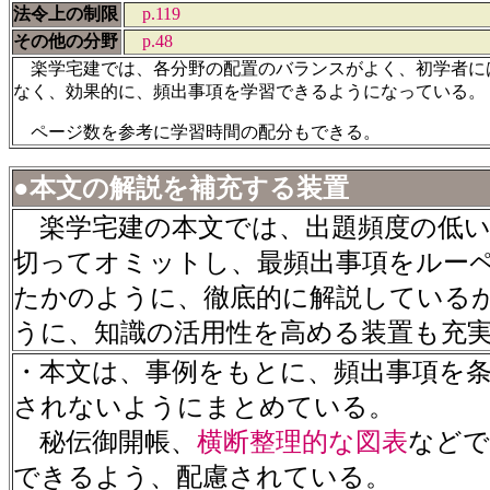
法令上の制限
p.119
その他の分野
p.48
楽学宅建では、各分野の配置のバランスがよく、初学者に
なく、効果的に、頻出事項を学習できるようになっている。
ページ数を参考に学習時間の配分もできる。
●本文の解説を補充する装置
楽学宅建の本文では、出題頻度の低い
切ってオミットし、最頻出事項をルー
たかのように、徹底的に解説している
うに、知識の活用性を高める装置も充
・本文は、事例をもとに、頻出事項を
されないようにまとめている。
秘伝御開帳、
横断整理的な図表
などで
できるよう、配慮されている。