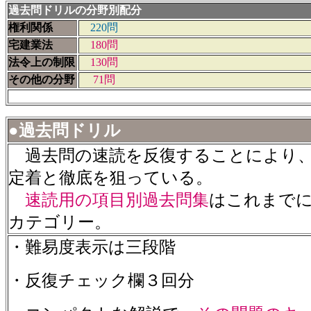
過去問ドリルの分野別配分
権利関係
22
宅建業法
180問
法令上の制限
130問
その他の分野
71問
●過去問ドリル
過去問の速読を反復することにより、
定着と徹底を狙っている。
速読用の項目別過去問集
はこれまで
カテゴリー。
・難易度表示は三段階
・反復チェック欄３回分