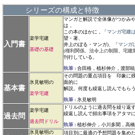
シリーズの構成と特徴
マンガと解説で全体像がつかみ
は，
この本のほかに，「
マンガ宅建
楽学宅建
望・著、
入門書
井上のぼる・マンガ)、「
マンガ
基礎の基礎
(権利関係、
法令上の制限、宅建
刊行している。
執筆 :
合田格，
植杉伸介，渡部暁
その問題の重点項目を 印象に
氷見敏明の
面的に
基本書
解説。何度も繰返し読んでもら
楽学宅建
執筆 :
氷見敏明
ドリルのように過去問を繰り返
楽学宅建
繰返し読んで頻出事項をアタマ
過去問
過去問ドリル
執筆 :
植杉伸介，小川多聞，高橋
氷見敏明の
項目別に最適の予想問題を集め