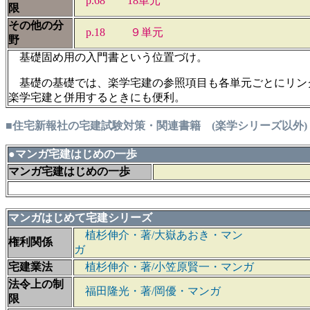
p.68 18単元
限
その他の分
p.18 ９単元
野
基礎固め用の入門書という位置づけ。
基礎の基礎では、楽学宅建の参照項目も各単元ごとにリン
楽学宅建と併用するときにも便利。
■住宅新報社の宅建試験対策・関連書籍 (楽学シリーズ以外)
●マンガ宅建はじめの一歩
マンガ宅建はじめの一歩
マンガはじめて宅建シリーズ
植杉伸介・著/大嶽あおき・マン
権利関係
ガ
宅建業法
植杉伸介・著/小笠原賢一・マンガ
法令上の制
福田隆光・著/岡優・マンガ
限