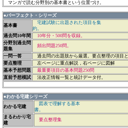
マンガで読む分野別の基本書という位置づけ。
●パーフェクト・シリーズ
宅建試験に出題された項目を集
基本書
約
過去問10年間
10年分・500問を収録。
分野別過去問
頻出問題250問。
題集
一問一答
過去問の出題肢から厳選。要点整理の項目と
要点整理
左ページに重点解説，右ページに図解
基本予想問題
最重要項目の基本問題250問
直前予想模試
法改正情報一覧と統計データ付。
●わかる宅建シリーズ
図表で理解する基本
わかる宅建
書
まるわかり宅
要点整理集
建