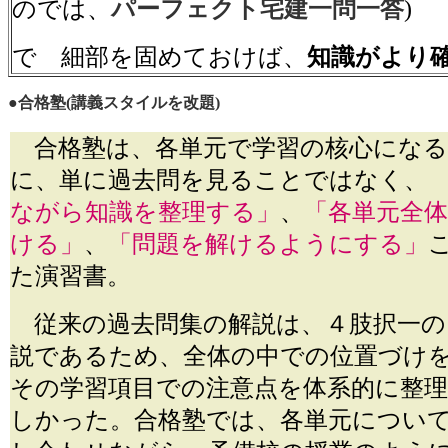
のでは、
パーフェクト宅建一問一答
)
で 細部を固めておけば、
知識がより
●合格塾(講義スタイルを改題)
合格塾は、各単元で学習の核心になる
に、単に過去問を見ることではなく
ながら知識を整理する」
、
「各単元全
ける」
、
「問題を解けるようにする」
た演習書。
従来の過去問集の解説は、４肢択一の
説であるため、全体の中での位置づけ
その学習項目での注意点を体系的に整
しかった。合格塾では、各単元につい