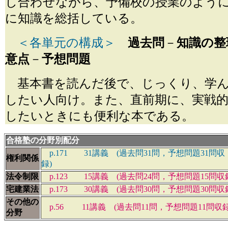
し合わせながら、予備校の授業のよう
に知識を総括している。
＜各単元の構成＞
過去問
－
知識の整
意点
－
予想問題
基本書を読んだ後で、じっくり、学ん
したい人向け。また、直前期に、実戦
したいときにも便利な本である。
合格塾の分野別配分
p.171 31講義 (過去問31問，予想問題31問収
権利関係
録
法令制限
p.123 15講義 (過去問24問，予想問題15問収
宅建業法
p.173 30講義 (過去問30問，予想問題30問収
その他の
p.56 11講義 (過去問11問，予想問題11問収録
分野