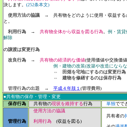
決します。
(252条本文)
使用方法の協議
→ 共有物をどのように使用・収益する
と。
利用行為
→
共有物全体から収益を図る行為
。
例・賃貸
解除
の譲渡は変更行為
改良行為
→
共有物の経済的な価値
(使用価値や交換価値
例・建物の改装(改築や改造にならな
⇔ 田畑を宅地にするのは変更行為
⇔ 建物を修繕するのは保存行為
管理行為の出題 →
平成４年肢１
(管理費用)
●共有物の保存・管理・変更
保存行為
共有物の
現状を維持する
行為
単独
でで
使用方法の協議
共有者の
管理行為
利用行為
(収益を図る)
その
過半