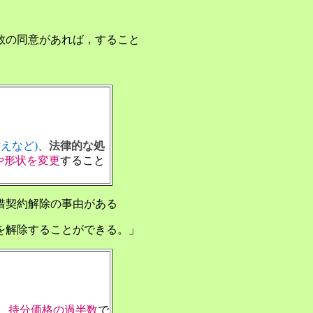
数の同意があれば，すること
えなど)
、
法律的な処
や形状を変更
すること
借契約解除の事由がある
を解除することができる。」
、
持分価格の過半数
で