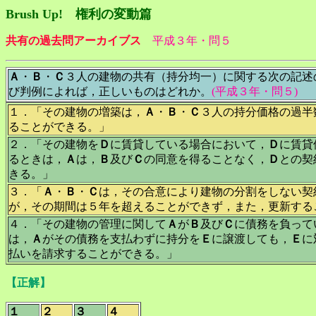
Brush Up! 権利の変動篇
共有の過去問アーカイブス
平成３年・問５
Ａ
・
Ｂ
・
Ｃ
３人の建物の共有（持分均一）に関する次の記述
び判例によれば，正しいものはどれか。
(平成３年・問５)
１．「その建物の増築は，
Ａ
・
Ｂ
・
Ｃ
３人の持分価格の過半
ることができる。」
２．「その建物を
Ｄ
に賃貸している場合において，
Ｄ
に賃貸
るときは，
Ａ
は，
Ｂ
及び
Ｃ
の同意を得ることなく，
Ｄ
との契
きる。」
３．「
Ａ
・
Ｂ
・
Ｃ
は，その合意により建物の分割をしない契
が，その期間は５年を超えることができず，また，更新する
４．「その建物の管理に関して
Ａ
が
Ｂ
及び
Ｃ
に債務を負って
は，
Ａ
がその債務を支払わずに持分を
Ｅ
に譲渡しても，
Ｅ
に
払いを請求することができる。」
【正解】
１
２
３
４