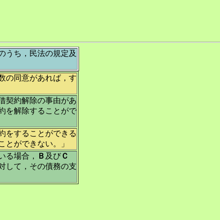
のうち，民法の規定及
数の同意があれば，す
借契約解除の事由があ
約を解除することがで
約をすることができる
ことができない。」
いる場合，
Ｂ
及び
Ｃ
対して，その債務の支