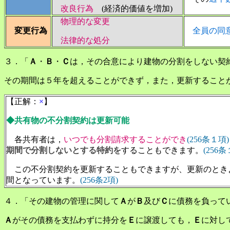
改良行為
(経済的価値を増加)
物理的な変更
変更行為
全員の同
法律的な処分
３．「
Ａ
・
Ｂ
・
Ｃ
は，その合意により建物の分割をしない契
その期間は５年を超えることができず，また，更新すること
【正解：
×
】
◆共有物の不分割契約は更新可能
各共有者は，
いつでも分割請求することができ
(256条１項)
期間で分割しないとする特約を
することもできます。
(256
この不分割契約を更新することもできますが、更新のとき
間となっています。
(256条2項)
４．「その建物の管理に関して
Ａ
が
Ｂ
及び
Ｃ
に債務を負って
Ａ
がその債務を支払わずに持分を
Ｅ
に譲渡しても，
Ｅ
に対し