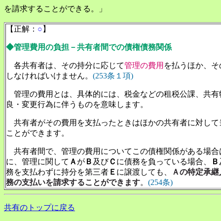
を請求することができる。」
【正解：
○
】
◆管理費用の負担－共有者間での債権債務関係
各共有者は、その持分に応じて
管理の費用
を払うほか、そ
しなければいけません。
(253条１項)
管理の費用とは、具体的には、税金などの租税公課、共有
良・変更行為に伴うものを意味します。
共有者がその費用を支払ったときはほかの共有者に対して
ことができます。
共有者間で、管理の費用についてこの債権関係がある場合
に、管理に関して
Ａ
が
Ｂ
及び
Ｃ
に債務を負っている場合、
Ｂ
務を支払わずに持分を第三者
Ｅ
に譲渡しても、
Ａの特定承継
務の支払いを請求することができます
。
(254条)
共有のトップに戻る