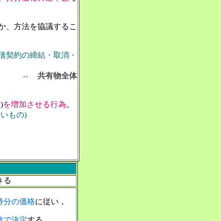
か、方法を協議するこ
借契約の締結・取消・
⇔ 共有物全体
)
を増加させる行為
。
いもの)
きる
持分の価格
に従い，
数で決定
する