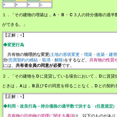
×
×
×
○
１．「その建物の増築は，
Ａ
・
Ｂ
・
Ｃ
３人の持分価格の過半
ができる。」
【正解：
×
】
◆変更行為
共有物の
物理的な変更
(土地の形状変更・増築・改築・建替
分
(売買契約の締結・取消・解除)
を
するなど、
共有物の性質
には、
共有者全員の同意が必要
です。
２．「その建物を
Ｄ
に賃貸している場合において，
Ｄ
に賃貸
ときは，
Ａ
は，
Ｂ
及び
Ｃ
の同意を得ることなく，
Ｄ
との契約
【正解：
×
】
◆利用・改良行為－持分価格の過半数で決する (任意規定)
共有物の目的物の管理に関する事項
は、以下のものがあり