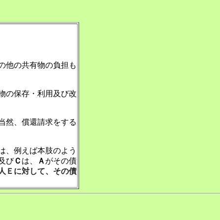
の他の共有物の負担も
物の保存・利用及び改
当然、償還請求をする
は、例えば本肢のよう
及び
Ｃ
は、
Ａ
がその債
人Ｅに対して、その債