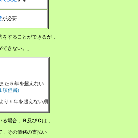
意
が必要
約をすることができるが，
ができない。」
また
５年を超えない
条１項但書)
より５年を超えない期
いる場合，
Ｂ
及び
Ｃ
は，
て，その債務の支払い