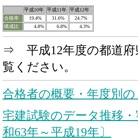
平成10年
平成11年
平成12年
合格率
19.4%
31.6%
24.7%
構成比
4.8%
6.8%
4.3%
⇒ 平成12年度の都道
覧ください。
合格者の概要・年度別の
宅建試験のデータ推移・
和63年～平成19年〕