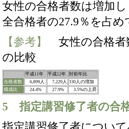
女性の合格者数は増加し
全合格者の
27.9
％を占め
【参考】
女性の合格者
の比較
平成11年
平成12年
対前年比
合格者数
6,899人
7,229人
330人の増加
構成比
24.4%
27.9%
3.5%の上昇
5
指定講習修了者の合格
指定講習修了者について