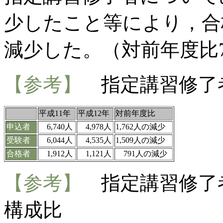
少したこと等により，合
減少した。（対前年度比
【参考】
指定講習修了
平成11年
平成12年
対前年度比
申込者
6,740人
4,978人
1,762人の減少
受験者
6,044人
4,535人
1,509人の減少
合格者
1,912人
1,121人
791人の減少
【参考】
指定講習修了
構成比