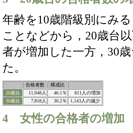
年齢を
10
歳階級別にみる
ことなどから，
20
歳台以
者が増加した一方，
30
歳
た。
合格者数
構成比
_
20
歳台
11,948
人
46.1
％
811
人の増加
30
歳台
7,818
人
30.2
％
1,143
人の減少
4
女性の合格者の増加