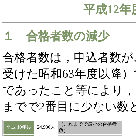
平成
12
年
１ 合格者数の減少
合格者数は，申込者数が
受けた昭和
63
年度以降）
であったこと等により，
までで
2
番目に少ない数
（これまでで最小の合格者
平成
10
年度
24,930
人
数）