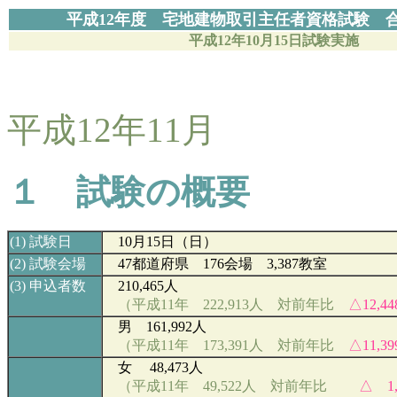
平成12年度 宅地建物取引主任者資格試験 
平成1
2
年10月15日試験実施
平成12年11月
１ 試験の概要
(
1)
試験日
10
月15日（日）
(2)
試験会場
47
都道府県 176会場 3,387教室
(3)
申込者数
210,465人
（平成11年 222,913人 対前年比
△12,4
男 161,992人
（平成11年 173,391人 対前年比
△11,3
女 48,473人
（平成11年 49,522人 対前年比
△ 1,