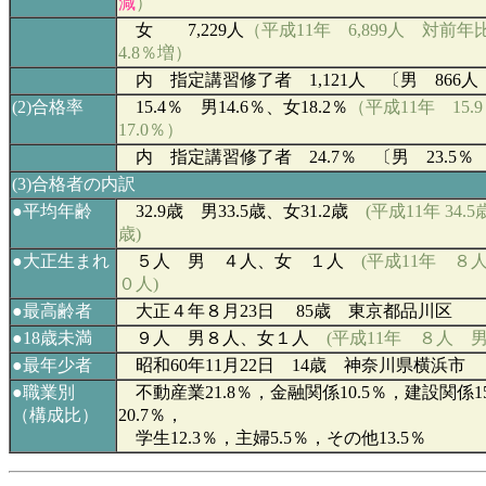
減
）
女 7,229人
（平成11年 6,899人 対前
4.8
％増）
内 指定講習修了者 1,121人 〔男 866人
(2)
合格率
15.4
％ 男14.6％、女18.2％
（平成11年
15.9
17.0％）
内 指定講習修了者 24.7％ 〔男 23.5％ 
(3)
合格者の内訳
●
平均年齢
32.9
歳 男33.5歳、女31.2
歳
(
平成11年
34.5
歳)
●
大正
生まれ
５人
男 ４人、女 １人
(平成11年 
０人)
●最高齢者
大正４年８月23日 85歳 東京都品川区
●18歳未満
９人 男８人、女１人
(平成11年 ８人 
●最年少者
昭和60年11月22日 14歳 神奈川県横浜市
●
職業別
不動産業21.8％，金融関係10.5％，建設関係1
（構成比）
20.7％，
学生12.3％，主婦5.5％，その他13.5％