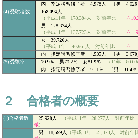
内 指定講習修了者 4,978人 〔男 4,026
(4)
受験者数
168,094
人
（平成11年 178,384人 対前年比
△10,
男 128,374
人
（平成11年 137,723人 対前年比
△ 9
女 39,720
人
（平成11年
40,661
人 対前年比
△ 
内 指定講習修了者 4,535人 〔男 3,678
(5)
受験率
79.9％ 男79
.2
％、女
81.9
％
（11年 80.0
内 指定講習修了者 91.1％ 〔男 91.4％ 
２ 合格者の概要
(1)
合格者数
25,928
人
（平成11年 28,277人 対前年
減
）
男 18,699
人
（平成11年 21,378人 対前年