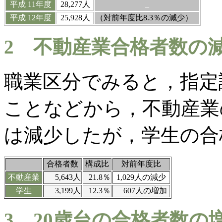
平成
11
年度
28,277
人
_
平成
12
年度
25,928
人
（対前年度比
8.3
％の減少）
2
不動産業合格者数の減
職業区分でみると，指定
ことなどから，不動産業
は減少したが，学生の合
合格者数
構成比
対前年度比
不動産業
5,643
人
21.8
％
1,029
人の減少
学生
3,199
人
12.3
％
607
人の増加
3
20
歳台の合格者数の