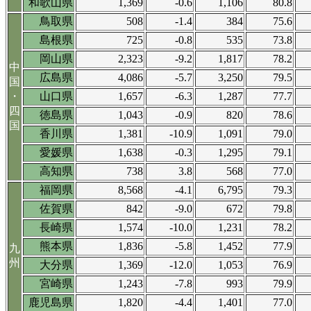
和歌山県
1,369
-0.6
1,106
80.8
鳥取県
508
-1.4
384
75.6
島根県
725
-0.8
535
73.8
岡山県
2,323
-9.2
1,817
78.2
中
広島県
4,086
-5.7
3,250
79.5
国
・
山口県
1,657
-6.3
1,287
77.7
四
徳島県
1,043
-0.9
820
78.6
国
香川県
1,381
-10.9
1,091
79.0
愛媛県
1,638
-0.3
1,295
79.1
高知県
738
3.8
568
77.0
福岡県
8,568
-4.1
6,795
79.3
佐賀県
842
-9.0
672
79.8
長崎県
1,574
-10.0
1,231
78.2
熊本県
1,836
-5.8
1,452
77.9
九
州
大分県
1,369
-12.0
1,053
76.9
宮崎県
1,243
-7.8
993
79.9
鹿児島県
1,820
-4.4
1,401
77.0