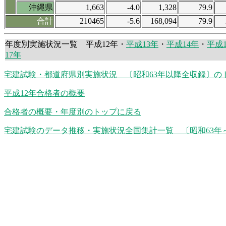
沖縄県
1,663
-4.0
1,328
79.9
合計
210465
-5.6
168,094
79.9
年度別実施状況一覧 平成12年・
平成13年
・
平成14年
・
平成
17年
宅建試験・都道府県別実施状況 〔昭和63年以降全収録〕の
平成12年合格者の概要
合格者の概要・年度別のトップに戻る
宅建試験のデータ推移・実施状況全国集計一覧 〔昭和63年～