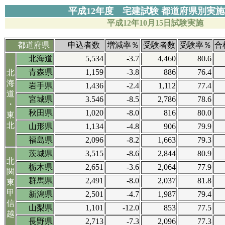
平成12年度 宅建試験 都道府県別実
平成12
年10月15日試験実施
都道府県
申込者数
増減率％
受験者数
受験率％
合
北海道
5,534
-3.7
4,460
80.6
青森県
1,159
-3.8
886
76.4
北
海
岩手県
1,436
-2.4
1,112
77.4
道
宮城県
3.546
-8.5
2,786
78.6
・
秋田県
1,020
-8.0
816
80.0
東
北
山形県
1,134
-4.8
906
79.9
福島県
2,096
-8.2
1,663
79.3
茨城県
3,515
-8.6
2,844
80.9
北
栃木県
2,651
-3.6
2,064
77.9
関
群馬県
2,491
-8.0
2,037
81.8
東
甲
新潟県
2,501
-4.7
1,987
79.4
信
山梨県
1,101
-12.0
853
77.5
越
長野県
2,713
-7.3
2,096
77.3