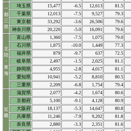
埼玉県
15,477
-6.5
12,613
81.5
一
千葉県
12,013
-7.5
9,527
79.3
都
三
東京都
33,292
-3.6
26,506
79.6
県
神奈川県
20,220
-5.0
16,091
79.6
富山県
1,360
-7.5
1,075
79.0
石川県
1,875
-10.0
1,449
77.3
北
福井県
879
-9.7
637
72.5
陸
・
岐阜県
2,497
-1.5
2,025
81.1
東
静岡県
4,955
-2.8
4,017
81.1
海
愛知県
10,941
-5.2
8,810
80.5
三重県
2,209
-6.8
1,754
79.4
滋賀県
2,077
-4.2
1,674
80.6
京都府
5,100
-9.1
4,128
80.9
大阪府
18,137
-5.3
14,647
80.8
近
畿
兵庫県
11,246
-7.9
9,202
81.8
奈良県
2,880
-3.3
2,351
81.6