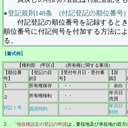
●登記規則148条 (付記登記の順位番号)
付記登記の順位番号を記録するとき
順位番号に付記何号を付加する方法に
る。
【書式例】
【権利部 (甲区)】 (所有権に関する事項)
【順位番
【登記の目
【受付年月日・受付番
【原
号】
的】
号】
因】
１
所有権保存
・・
余白
年月日
所有権移転
・・
２
売買
年月日
付記１号
買戻特約
・・
特約
２．「
地役権設定の登記の申請
は，要役地及び承役地の双方