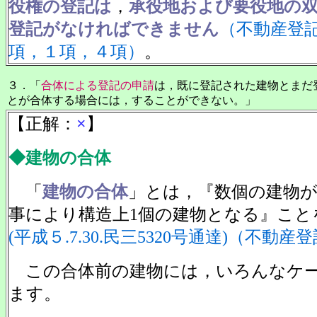
役権の登記は
，
承役地および要役地の
登記がなければできません
（不動産登記
項，１項，４項）
。
３．「
合体による登記の申請
は，既に登記された建物とまだ
とが合体する場合には，することができない。」
【正解：
×
】
◆建物の合体
「
建物の合体
」とは，『数個の建物
事により構造上1個の建物となる』こと
(平成５.7.30.民三5320号通達)（不動産
この合体前の建物には，いろんなケ
ます。