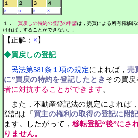
１
２
３
４
×
○
×
×
１．「
買戻しの特約の登記の申請
は，売買による所有権移転
ければ，することができない。」
【正解：
×
】
◆買戻しの登記
民法第581条１項の規定
によれば，
売
に”買戻の特約を登記したとき
その買戻
者に対抗することができます
。
また，不動産登記法の規定によれば，
登記は「
買主の権利の取得の登記に附
ます。したがって，
移転登記“後”にさ
りません。