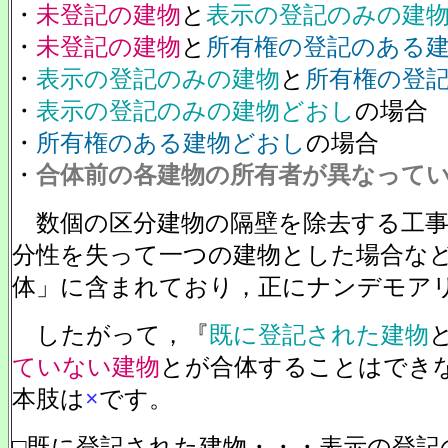
・
未登記の建物
と
表示の登記のみの建
・
未登記の建物
と
所有権の登記のある
・
表示の登記のみの建物
と
所有権の登
・
表示の登記のみの建物どおし
の場合
・
所有権のある建物どおし
の場合
・
合体前の各建物の所有者が異なって
数個の区分建物の隔壁を除去する工事
分性を失って一つの建物とした場合な
体」に含まれており，正にナンデモア
したがって，『
既に登記された建物
ていない建物
とが合体することはでき
本肢は
×
です。
□既に登記された建物・・・表示の登記の