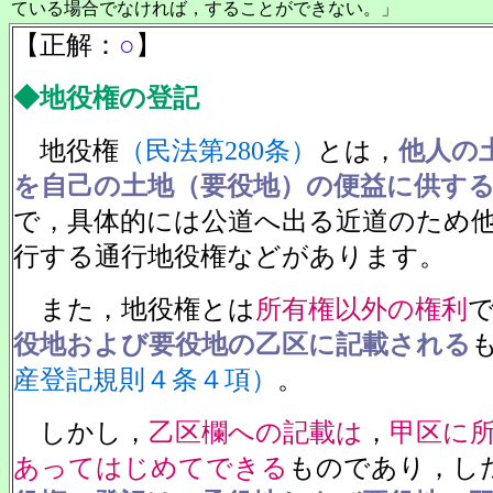
ている場合でなければ，することができない。」
【正解：
○
】
◆地役権の登記
地役権
（民法第280条）
とは，
他人の
を自己の土地（要役地）の便益に供す
で，具体的には公道へ出る近道のため
行する通行地役権などがあります。
また，地役権とは
所有権以外の権利
役地および要役地の乙区に記載される
産登記規則４条４項）
。
しかし，
乙区欄への記載は
，
甲区に
あってはじめてできる
ものであり，し