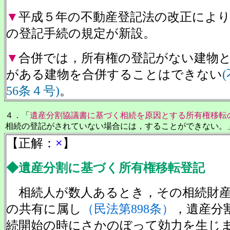
▼
平成５年の不動産登記法の改正によ
の登記手続の規定が新設。
▼
合併では，所有権の登記がない建物
がある建物を合併することはできない
56条４号)
。
４．「
遺産分割協議書に基づく相続を原因とする所有権移転
相続の登記がされていない場合には，することができない。
【正解：
×
】
◆遺産分割に基づく所有権移転登記
相続人が数人あるとき，その相続財産
の共有に属し
（民法第898条）
，遺産分
続開始の時にさかのぼって効力を生じ