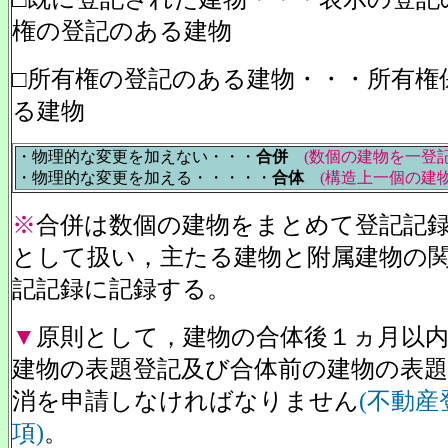
権の登記のある建物
□所有権の登記のある建物・・・所有権
る建物
・物理的な変更を加えない・・・
合併
(数個の建物を一登
・物理的な変更を加える・・・・・
合体
(構造上一個の建
※
合併は数個の建物をまとめて登記記
として扱い，主たる建物と附属建物の
記記録に記録する。
▼
原則として，
建物の合体後１ヵ月以
建物の表題登記及び合体前の建物の表
消を申請しなければなりません
(不動産
項)
。