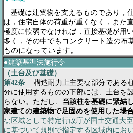
基礎は建築物を支えるものであり，
は，住宅自体の荷重が重くなく，また
極度に軟弱でなければ，直接基礎が用
多く，その中でもコンクリート造の布
ものになっています。
●建築基準法施行令
（土台及び基礎）
第42条
構造耐力上主要な部分である柱
分に使用するものの下部には、土台を
らない。ただし、
当該柱を基礎に緊結
家建ての建築物で足固めを使用した場
な区域として特定行政庁が国土交通大
に基づいて規則で指定する区域内にお