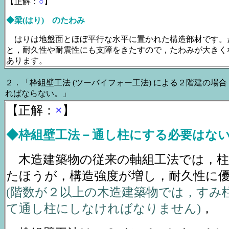
【正解：
○
】
◆梁(はり) のたわみ
はりは地盤面とほぼ平行な水平に置かれた構造部材です。
と，耐久性や耐震性にも支障をきたすので，たわみが大きく
あります。
２．「枠組壁工法 (ツーバイフォー工法) による２階建の場
ればならない。」
【正解：
×
】
◆枠組壁工法－通し柱にする必要はな
木造建築物の従来の軸組工法では，
たほうが，構造強度が増し，耐久性に
(階数が２以上の木造建築物では，すみ
て通し柱にしなければなりません)
，