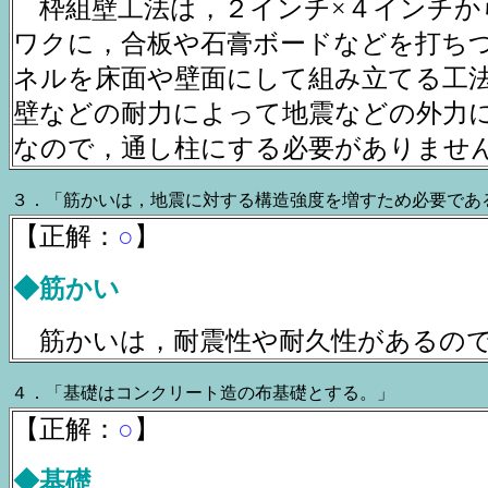
枠組壁工法は，２インチ×４インチか
ワクに，合板や石膏ボードなどを打ち
ネルを床面や壁面にして組み立てる工
壁などの耐力によって地震などの外力
なので，通し柱にする必要がありませ
３．「筋かいは，地震に対する構造強度を増すため必要であ
【正解：
○
】
◆筋かい
筋かいは，耐震性や耐久性があるの
４．「基礎はコンクリート造の布基礎とする。」
【正解：
○
】
◆基礎