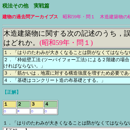
税法その他 実戦篇
建物の過去問アーカイブス
昭和59年・問１ 木造建築物の
木造建築物に関する次の記述のうち，
はどれか。
(昭和59年・問１
)
１．「はりのたわみが大きくなることは防がなくてはならな
２．「枠組壁工法 (ツーバイフォー工法) による２階建の場
ければならない。」
３．「筋かいは，地震に対する構造強度を増すため必要であ
４．「基礎はコンクリート造の布基礎とする。」
【正解】
１
２
３
４
○
×
○
○
１．「はりのたわみが大きくなることは防がなくてはならな