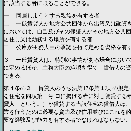
に該当する者に限ることができる。
一 同居しようとする親族を有する者
二 一般賃貸人が地方公共団体から出資又は融資
においては、自己及びその保証人がその地方公共
居住し又は勤務する場所を有する者
三 公庫が主務大臣の承認を得て定める資格を有
３ 一般賃貸人は、特別の事情がある場合におい
に定めるほか、主務大臣の承認を得て、賃借人の
できる。
第４条の２ 賃貸人のうち法第17条第１項 の規定
る住宅を同項第三号 ロに掲げる者に対し賃貸する
貸人
」という。）が賃貸する当該住宅の賃借人は
業を行うために必要な資力及び信用並びにこれを
要な経験及び能力を有する者でなければならない