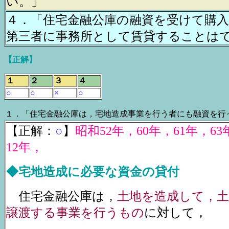
い。」
４．「住宅金融公庫の融資を受けて購
第三者に事務所として賃貸することは
【正解】
１
２
３
４
○
○
×
○
１．「住宅金融公庫は，宅地造成事業を行う者にも融資を行
【正解：
○
】
昭和52年，60年，61年，6
12年，
◆
宅地造成に必要な資金の貸付
住宅金融公庫は，
土地を造成して，土
譲渡する事業を行うもの
に対して，