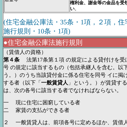
権利金、謝金等の金品を受
い
。
(住宅金融公庫法・35条・1項，２項，
施行規則・10条・1項)
●住宅金融公庫法施行規則
（賃借人の資格）
第４条
法第17条第１項 の規定による貸付けを受
号 の規定に該当するもの（包括承継人を含む。以
う。）のうち当該貸付金に係る住宅を同号 イに掲
する者（以下「
一般賃貸人
」という。）が賃貸す
は、次の各号に該当する者でなければならない。
一 現に住宅に困窮している者
二 家賃の支払ができる者
２ 一般賃貸人は、前項各号に定めるほか、賃借