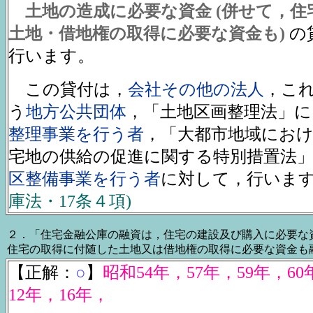
土地の造成に必要な資金 (併せて，
土地・借地権の取得に必要な資金も)
の
行います。
この貸付は，
会社その他の法人
，こ
う
地方公共団体
，「土地区画整理法」に
整理事業を行う者
，「大都市地域にお
宅地の供給の促進に関する特別措置法
区整備事業を行う者
に対して，行いま
庫法・17条４項)
２．「住宅金融公庫の融資は，住宅の建設及び購入に必要な
住宅の取得に付随した土地又は借地権の取得に必要な資金も
【正解：
○
】
昭和54年，57年，59年，6
12年，16年，