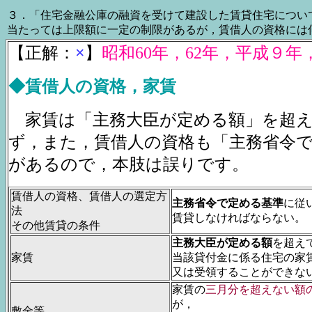
３．「住宅金融公庫の融資を受けて建設した賃貸住宅につい
当たっては上限額に一定の制限があるが，賃借人の資格には
【正解：
×
】
昭和60年，62年，平成９年
◆賃借人の資格，家賃
家賃は「主務大臣が定める額」を超え
ず，また，賃借人の資格も「主務省令
があるので，本肢は誤りです。
賃借人の資格、賃借人の選定方
主務省令で定める基準
に従
法
賃貸しなければならない。
その他賃貸の条件
主務大臣が定める額
を超え
家賃
当該貸付金に係る住宅の家
又は受領することができな
家賃の
三月分を超えない額
が，
敷金等