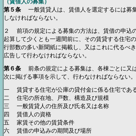
（賃借人の募集）
第５条
一般賃貸人は、賃借人を選定するには募集
しなければならない。
２ 前項の規定による募集の方法は、賃借の申込
起算して少くとも一週間前に、その賃貸する住宅
行部数の多い新聞紙に掲載し、又はこれに代るべ
広告して行わなければならない。
第６条
前条の規定による募集は、各棟ごとに又は
次に掲げる事項を示して、行わなければならない
一 賃貸する住宅が公庫の貸付金に係る住宅であ
二 住宅の所在地、戸数、構造及び規模
三 一般賃貸人の住所及び氏名又は名称
四 賃借人の資格
五 家賃その他の賃貸条件
六 賃借の申込みの期間及び場所