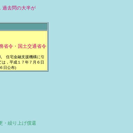
，過去問の大半が
務省令・国土交通省令
人 住宅金融支援機構に引
ては，平成１７年７月６日
６日公布)
更・繰り上げ償還