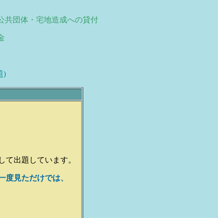
公共団体・宅地造成への貸付
金
)
して出題しています。
一度見ただけでは、