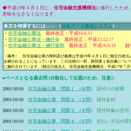
◆平成19年４月１日に，
住宅金融支援機構法
に移行したため
意味をなさなくなります。
条文を検索するには…→ (
法令データ提供システム
)
・
住宅金融公庫法
最終改正：平成16.6.11
・
住宅金融公庫法・施行令
最終改正：平成15.12.17
・
住宅金融公庫法・施行規則
最終改正：平成16.6.18
財
〔備考〕 住宅金融公庫の権利及び義務は平成19年４月１日に独立行政法
き継がれることになっています。この法律の一部，附則第１条但書につい
に施行されています。(独立行政法人 住宅金融支援機構法，平成17年７月
●ベースとなる過去問 (分散化して出題のため、注意!)
2001/10/10
住宅金融公庫 問題１ (８問)
貸付けの範囲
2001/10/10
住宅金融公庫 問題２ (３問)
貸付金利
2001/10/10
住宅金融公庫 問題３ (４問)
貸付対象の住宅
2001/10/10
住宅金融公庫 問題４ (５問)
支払い方法の変