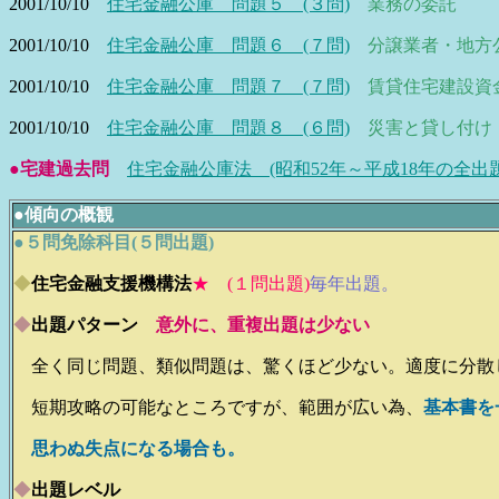
2001/10/10
住宅金融公庫 問題５ (３問)
業務の委託
2001/10/10
住宅金融公庫 問題６ (７問)
分譲業者・地方
2001/10/10
住宅金融公庫 問題７ (７問)
賃貸住宅建設資
2001/10/10
住宅金融公庫 問題８ (６問)
災害と貸し付け
●宅建過去問
住宅金融公庫法 (昭和52年～平成18年の全出題
●
傾向の概観
●５問免除科目(５問出題)
◆
住宅金融支援機構法
★ (１問出題)
毎年出題。
◆
出題パターン
意外に、重複出題は少ない
全く同じ問題、類似問題は、驚くほど少ない。適度に分散
短期攻略の可能なところですが、範囲が広い為、
基本書を
思わぬ失点になる場合も。
◆
出題レベル