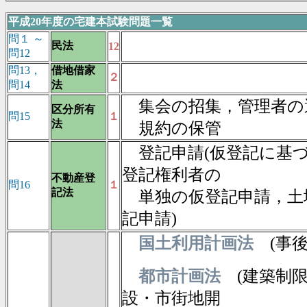
平成20年度の宅建本試験問題一覧
問１ ～
民法
12
問12
問13，
借地借家
２
問14
法
集会の招集，管理者の
区分所有
問15
１
法
規約の保管
登記申請(仮登記に基
登記権利者の
不動産登
問16
１
記法
単独の仮登記申請，土
記申請)
国土利用計画法
(事
都市計画法
(建築制限
設・市街地開