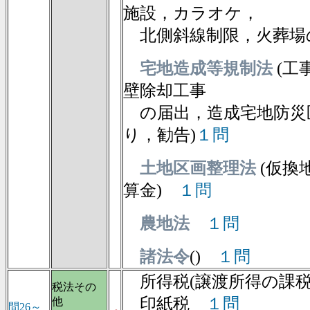
施設，カラオケ，
北側斜線制限，火葬場
宅地造成等規制法
(工
壁除却工事
の届出，造成宅地防災
り，勧告)
１問
土地区画整理法
(仮換
算金)
１問
農地法
１問
諸法令
()
１問
所得税(譲渡所得の課
税法その
印紙税
１問
他
問26～