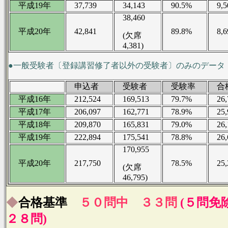
平成19年
37,739
34,143
90.5%
9,5
38,460
平成20年
42,841
89.8%
8,6
(欠席
4,381)
●一般受験者〔登録講習修了者以外の受験者〕のみのデータ
申込者
受験者
受験率
合
平成16年
212,524
169,513
79.7%
26,
平成17年
206,097
162,771
78.9%
25,
平成18年
209,870
165,831
79.0%
26,
平成19年
222,894
175,541
78.8%
26,
170,955
平成20年
217,750
78.5%
25,
(欠席
46,795)
◆
合格基準
５０問中 ３３問
(５問免
２８問)