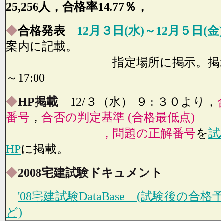
25,256人，合格率14.77％，
◆
合格発表
12月３日(水)～12月５日(金
案内
に記載。
指定場所に掲示。掲示時間
～17:00
◆
HP掲載
12/３（水） ９ : ３０より，
番号
，
合否の判定基準 (合格最低点)
，問題の正解番号
を
試
HP
に掲載。
◆
2008宅建試験ドキュメント
'08宅建試験DataBase (試験後の合
ど)