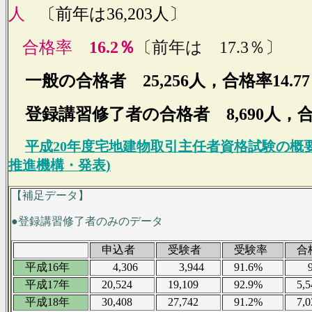
人
〔前年は36,203人〕
合格率
16.2％
〔前年は 17.3％〕
一般の合格者 25,256人，合格率14.7
登録講習修了者の合格者 8,690人，合格
平成20年度宅地建物取引主任者資格試験の概
推進機構・発表)
【補足データ】
●登録講習修了者のみのデータ
申込者
受験者
受験率
合
平成16年
4,306
3,944
91.6%
90
平成17年
20,524
19,109
92.9%
5,5
平成18年
30,408
27,742
91.2%
7,0