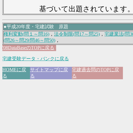
基づいて出題されています
●平成20年度・宅建試験 原題
権利変動(問１～問16)
，
法令制限(問17～問25)
，
宅建業法(問30
(問26～問29/問46～問50)
，
'08DataBaseのTOPに戻る
宅建受験データ・バンクに戻る
HOMEに戻
サイトマップに戻
宅建過去問のTOPに戻
る
る
る