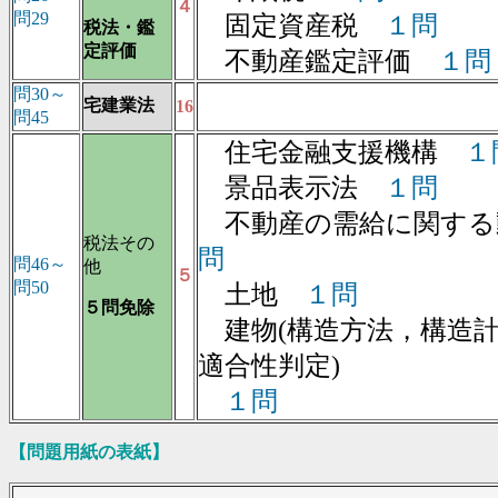
４
問29
固定資産税
１問
税法・鑑
定評価
不動産鑑定評価
１問
問30～
宅建業法
16
問45
住宅金融支援機構
１
景品表示法
１問
不動産の需給に関する動
税法その
問
問46～
他
５
問50
土地
１問
５問免除
建物(構造方法，構造計
適合性判定)
１問
【問題用紙の表紙】