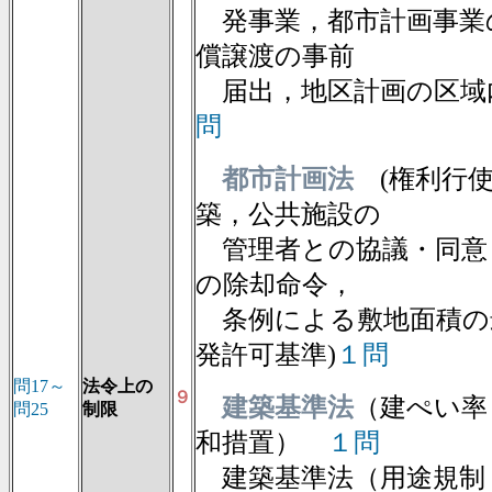
発事業，都市計画事業
償譲渡の事前
届出，地区計画の区域
問
都市計画法
(権利行使
築，公共施設の
管理者との協議・同意
の除却命令，
条例による敷地面積の
発許可基準)
１問
問17～
法令上の
９
建築基準法
（建ぺい率
問25
制限
和措置）
１問
建築基準法（用途規制