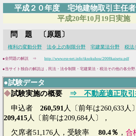
平成２０年度 宅地建物取引主任
平成20年10月19日実施
問 題 〔原題〕
権利の変動分野
法令上の制限分野
宅建業法分野
税法
●全問題の解説 ⇒
http://www.ess-net.info/tksokuhou/2008kaisetu.pdf
●当サイト独自の解説は，民法・法令制限・宅建業法・税法その他の各分野
●
試験データ
◆
試験実施の概要
⇒ 不動産適正取引
申込者
260,591
人
〔前年は260,633
209,415
人〔前年は209,684人〕，
欠席者51,176人，受験率
80.4％
，
合