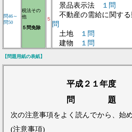
景品表示法
１問
税法その
不動産の需給に関する動
問46～
他
５
問50
問
５問免除
土地
１問
建物
１問
【問題用紙の表紙】
平成２１年度
問 題
次の注意事項をよく読んでから、始
(注意事項)