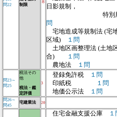
８
問22
制限
日影規制，
特別用途
問
宅地造成等規制法 (宅
区域)
１問
土地区画整理法 (土地
合)
１問
農地法
１問
税法その
登録免許税
１問
他
問23～
印紙税
１問
3
問25
税法・鑑
地価公示法
１問
定評価
問26～
宅建業法
20
問45
住宅金融支援公庫
１