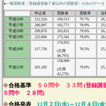
●一般受験者〔登録講習修了者以外の受験者〕のみのデータ
申込者
受験者
受験率
合
平成16年
212,524
169,513
79.7%
26,
平成17年
206,097
162,771
78.9%
25,
平成18年
209,870
165,831
79.0%
26,
平成19年
222,894
175,541
78.8%
26,
170,955
平成20年
217,750
78.5%
25,
(欠席
46,795)
158,909
平成21年
201,185
79.0%
25,
(欠席
42,276)
◆
合格基準
５０問中 ３３問
(登録講
５問中 ２８問)
◆
合格発表
12月２日(水)～12月４日(金