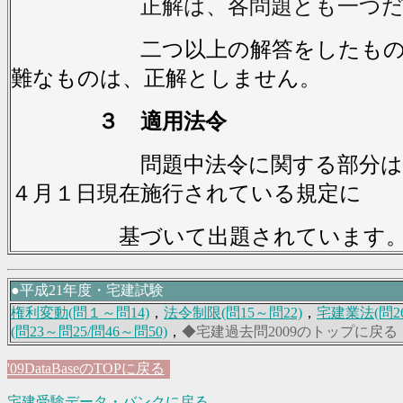
正解は、各問題とも一つ
二つ以上の解答をしたもの及
難なものは、正解としません。
３ 適用法令
問題中法令に関する部分は，
４月１日現在施行されている規定に
基づいて出題されています
●平成21年度・宅建試験
権利変動(問１～問14)
，
法令制限(問15～問22)
，
宅建業法(問26
(問23～問25/問46～問50)
，
◆宅建過去問2009のトップに戻る
'09DataBaseのTOPに戻る
宅建受験データ・バンクに戻る