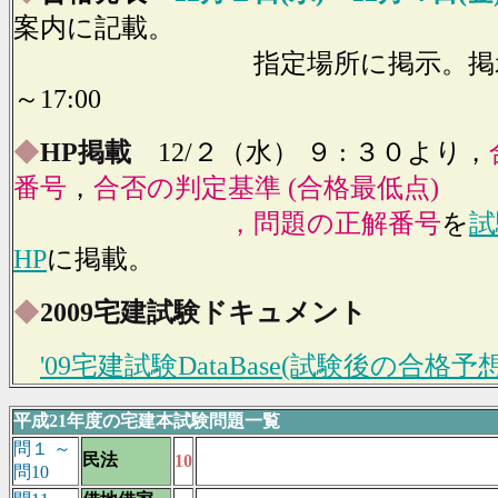
案内
に記載。
指定場所に掲示。掲示時間
～17:00
◆
HP掲載
12/２（水） ９ : ３０より，
番号
，
合否の判定基準 (合格最低点)
，問題の正解番号
を
試
HP
に掲載。
◆
2009宅建試験ドキュメント
'09宅建試験DataBase(試験後の合格
平成21年度の宅建本試験問題一覧
問１ ～
民法
10
問10