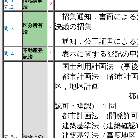
問11，
借地借家
２
問12
法
招集通知，書面による
決議の招集
区分所有
問13
１
法
通知，公正証書による
不動産登
表示に関する登記の申
問14
１
記法
国土利用計画法 (事後
都市計画法 (都市計画
区，地区計画
都市計画
認可・承認)
１問
都市計画法 (開発許
建築基準法（建築確認
建築基準法（高度地区
問15～
法令上の