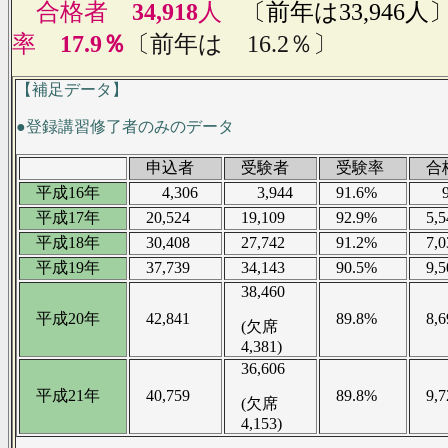
合格者
34,918
人
〔前年は33,946人
率
17.9％
〔前年は 16.2％〕
【補足データ】
●登録講習修了者のみのデータ
申込者
受験者
受験率
合
平成16年
4,306
3,944
91.6%
90
平成17年
20,524
19,109
92.9%
5,5
平成18年
30,408
27,742
91.2%
7,0
平成19年
37,739
34,143
90.5%
9,5
38,460
平成20年
42,841
89.8%
8,6
(欠席
4,381)
36,606
平成21年
40,759
89.8%
9,7
(欠席
4,153)