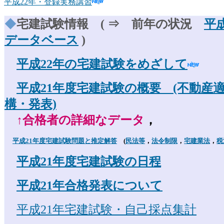
平成22年・登録実務講習
◆
宅建試験情報 ( ⇒ 前年の状況
平
データベース
)
平成22年の宅建試験をめざして
平成21年度宅建試験の概要 (不動産
構・発表)
↑合格者の詳細なデータ
，
平成21年度宅建試験問題と推定解答
(
民法等
，
法令制限
，
宅
建業法
，
税
平成21年度宅建試験の日程
平成21年合格発表について
平成21年宅建試験・自己採点集計