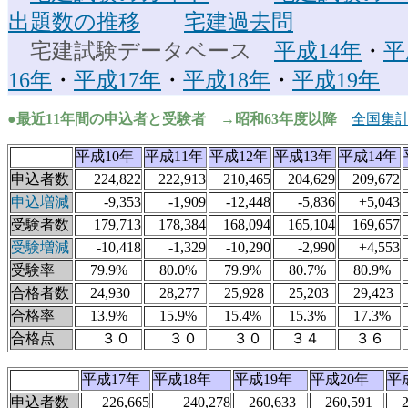
出題数の推移
宅建過去問
宅建試験データベース
平成14年
・
平
16年
・
平成17年
・
平成18年
・
平成19年
●最近11年間の申込者と受験者 →昭和63年度以降
全国集
平成10年
平成11年
平成12年
平成13年
平成14年
申込者数
224,822
222,913
210,465
204,629
209,672
申込増減
-9,353
-1,909
-12,448
-5,836
+5,043
受験者数
179,713
178,384
168,094
165,104
169,657
受験増減
-10,418
-1,329
-10,290
-2,990
+4,553
受験率
79.9%
80.0%
79.9%
80.7%
80.9%
合格者数
24,930
28,277
25,928
25,203
29,423
合格率
13.9%
15.9%
15.4%
15.3%
17.3%
合格点
３０
３０
３０
３４
３６
平成17年
平成18年
平成19年
平成20年
平
申込者数
226,665
240,278
260,633
260,591
24