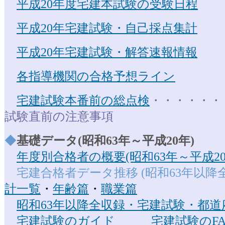
平成20年度宅建本試験の受験日程
平成20年宅建試験・自己採点集計
平成20年宅建試験・解答速報情報
各指導機関の合格予想ライン
宅建試験本番前の総点検
・・・・・・
試験直前の注意事項
◆
基礎データ(昭和63年～平成20年)
年度別合格者の概要(昭和63年～平成20
宅建合格者データ推移 (昭和63年以
計一覧
・
年齢篇
・
職業篇
昭和63年以降全収録・宅建試験・都道
宅建試験のガイド
宅建試験のFA