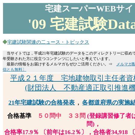
宅建スーパーWEBサイ
'09 宅建試験Data
◆
宅建試験関連の二ュース・トピックス
当サイトでは，平成21年宅建試験のデータをこのディレクトリーに収め
年受験された方に役立つコンテンツにしたいと考えています。
最新の情報をお届けするメルマガもぜひご活用ください。⇒
メルマガ
信とも無料〕
平成２１年度 宅地建物取引主任者資
(財団法人 不動産適正取引推進機
，
21年宅建試験の合格発表
各都道府県の実施
合格基準
５０問中 ３３問
(登録講習修了者
問)，
合格率17.9％ 〔前年は16.2％〕，合格者34,918 〔前