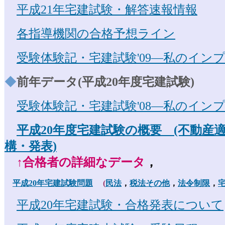
平成21年宅建試験・解答速報情報
各指導機関の合格予想ライン
受験体験記・宅建試験'09―私のイン
◆
前年データ(平成20年度宅建試験)
受験体験記・宅建試験'08―私のイン
平成20年度宅建試験の概要 (不動産
構・発表)
↑合格者の詳細なデータ
，
平成20年宅建試験問題
(
民法
，
税法その他
，
法令制限
，
平成20年宅建試験・合格発表について