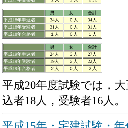
男
女
合計
平成18年申込者
34人
０人
34人
平成18年受験者
31人
０人
31人
平成18年合格者
１人
０人
１人
男
女
合計
平成19年申込者
24人
３人
27人
平成19年受験者
19人
３人
22人
平成19年合格者
２人
０人
２人
平成20年度試験では，
込者18人，受験者16人。
平成15年・宅建試験・