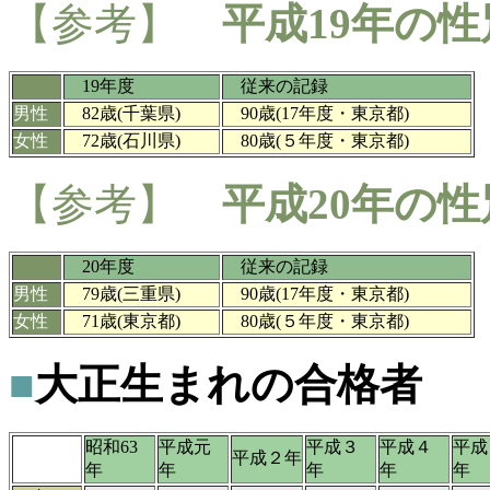
【参考】
平成19年の性
19年度
従来の記録
男性
82歳(千葉県)
90歳(17年度・東京都)
女性
72歳(石川県)
80歳(５年度・東京都)
【参考】
平成20年の性
20年度
従来の記録
男性
79歳(三重県)
90歳(17年度・東京都)
女性
71歳(東京都)
80歳(５年度・東京都)
■
大正生まれの合格者
昭和63
平成元
平成３
平成４
平成
平成２年
年
年
年
年
年