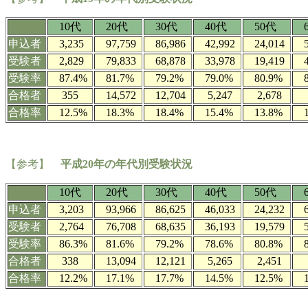
10代
20代
30代
40代
50代
6
申込者
3,235
97,759
86,986
42,992
24,014
5,
受験者
2,829
79,833
68,878
33,978
19,419
4,
受験率
87.4%
81.7%
79.2%
79.0%
80.9%
8
合格者
355
14,572
12,704
5,247
2,678
6
合格率
12.5%
18.3%
18.4%
15.4%
13.8%
1
1
【参考】
平成20年の年代別受験状況
10代
20代
30代
40代
50代
6
申込者
3,203
93,966
86,625
46,033
24,232
6,
受験者
2,764
76,708
68,635
36,193
19,579
5,
受験率
86.3%
81.6%
79.2%
78.6%
80.8%
8
合格者
338
13,094
12,121
5,265
2,451
6
合格率
12.2%
17.1%
17.7%
14.5%
12.5%
1
年平成18年