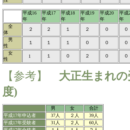
平成16
平成17
平成18
平成19
平成20
平成2
年
年
年
年
年
年
全
２
２
１
２
０
０
体
男
１
１
１
０
０
０
性
女
１
０
２
０
０
1
性
【参考】
大正生まれの受
度)
男
女
合計
平成17年申込者
37人
２人
39人
平成17年受験者
31人
２人
60人
平成17年合格者
１人
１人
２人