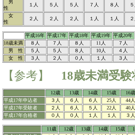
男
１人
５人
５人
７人
８人
５
性
女
２人
２人
２人
１人
１人
２
性
平成16年
平成17年
平成18年
平成19年
平成20年
18歳未満
８人
７人
８人
11人
７人
男 性
５人
５人
８人
10人
４人
女 性
３人
２人
０人
１人
３人
【参考】
18歳未満受験状
12歳
13歳
14歳
15歳
16
平成17年申込者
３人
６人
６人
25人
44
平成17年受験者
２人
６人
５人
22人
40
平成17年合格者
０人
０人
１人
１人
３
11歳
12歳
13歳
14歳
15歳
1