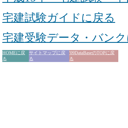
宅建試験ガイドに戻る
宅建受験データ・バンク
HOMEに戻
サイトマップに戻
'09DataBaseのTOPに戻
る
る
る