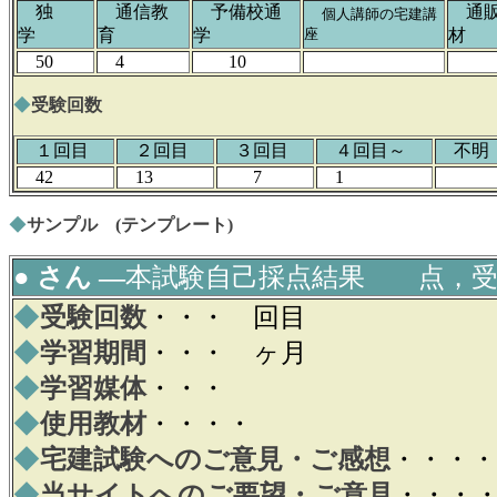
独
通信教
予備校通
通販
個人講師の宅建講
学
育
学
座
材
50
4
10
◆
受験回数
１回目
２回目
３回目
４回目～
不
42
13
7
1
◆
サンプル (テンプレート)
● さん ―
本試験自己採点結果 点，受
◆
受験回数
・・・ 回目
◆
学習期間
・・・ ヶ月
◆
学習媒体
・・・
◆
使用教材
・・・・
◆
宅建試験へのご意見・ご感想
・・・・
◆
当サイトへのご要望・ご意見
・・・