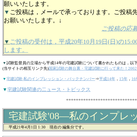
願いいたします。
▼
ご投稿は，メールで承っております。ご投稿
お願いいたします。↓
ご投稿の応
▼
ご投稿の受付は，平成20年10月19日(日)の15:
します。
▼
試験監督員の立場から平成14年の宅建試験について書かれたものは，以
(当サイトの相互リンク先)
国家試験の舞台裏・宅建試験に行って来た！200
▼
宅建試験-私のインプレッション・バックナンバー
⇒
平成14年
，
15年
，
16
▼
宅建試験関連の二ュース・トピックス
**********************************
宅建試験'08―私のインプレ
平成21年4月1日 1:30 現在の 編集分です。