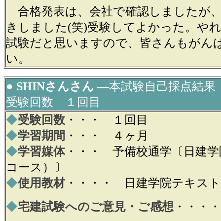
合格発表は、会社で確認しましたが、
きしました(笑)受験してよかった。や
試験だと思いますので、皆さんもがん
い。
● SHINさんさん ―
本試験自己採点結
受験回数 １回目
◆
受験回数
・・・ １回目
◆
学習期間
・・・ ４ヶ月
◆
学習媒体
・・・ 予備校通学〔日建学
コース）〕
◆
使用教材
・・・・ 日建学院テキスト
◆
宅建試験へのご意見・ご感想
・・・・