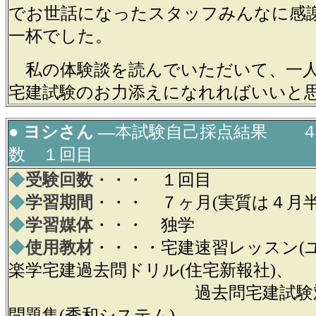
でお世話になったスタッフみんなに感
一杯でした。
私の体験談を読んでいただいて、一人
宅建試験のお力添えになれればいいと
● ヨシさん ―
本試験自己採点結果 ４
数 １回目
◆
受験回数
・・・ １回目
◆
学習期間
・・・ ７ヶ月(実質は４月半
◆
学習媒体
・・・ 独学
◆
使用教材
・・・・宅建速習レッスン(
楽学宅建過去問ドリル(住宅新報社)、
過去問宅建試験対策過
問題集(秀和システム)、