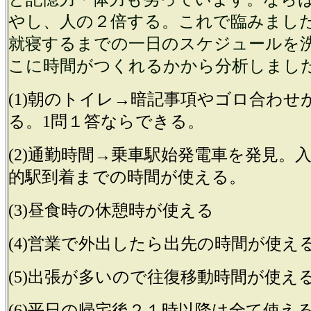
やし、人の２倍する。これで臨みまし
就寝するまでの一日のスケジュールを
こに時間がつくれるかから分析しまし
(1)朝のトイレ→暗記事項やゴロ合わせ
る。1問１答ならできる。
(2)通勤時間→乗車駅始発電車を発見。
的駅到着までの時間が使える。
(3)昼食時の休憩時が使える
(4)営業で外出したら出先の時間が使え
(5)出張が多いので往復移動時間が使え
(6)平日の帰宅後２１時以降は全て使え