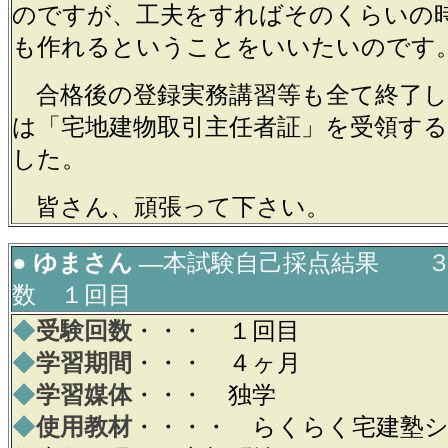
のですが、工夫をすればそのくらいの
も作れるということをいいたいのです
合格後の登録実務講習等も全て終了し
は「宅地建物取引主任者証」を受領す
した。
皆さん、頑張って下さい。
● ゆまさん ―
本試験自己採点結果 ３
数 １回目
◆
受験回数
・・・ １回目
◆
学習期間
・・・ ４ヶ月
◆
学習媒体
・・・ 独学
◆
使用教材
・・・・ らくらく宅建塾シリ