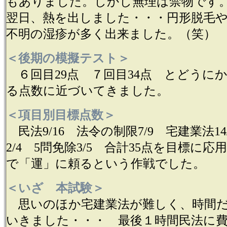
もありました。しかし無理は禁物です。
翌日、熱を出しました・・・円形脱毛
不明の湿疹が多く出来ました。（笑）
＜後期の模擬テスト＞
６回目29点 ７回目34点 とどうに
る点数に近づいてきました。
＜項目別目標点数＞
民法9/16 法令の制限7/9 宅建業法14
2/4 5問免除3/5 合計35点を目標に
で「運」に頼るという作戦でした。
＜いざ 本試験＞
思いのほか宅建業法が難しく、時間だ
いきました・・・ 最後１時間民法に