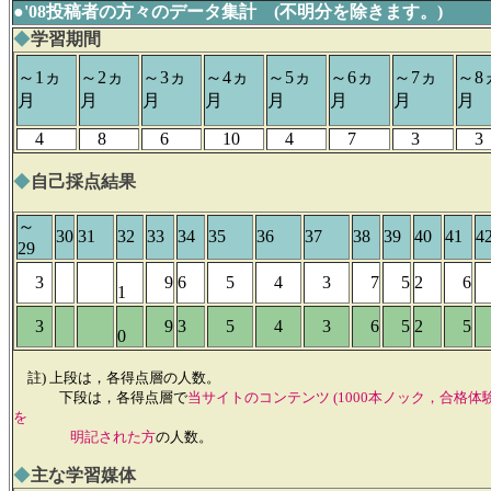
●'08投稿者の方々のデータ集計 (不明分を除きます。)
◆
学習期間
～1ヵ
～2ヵ
～3ヵ
～4ヵ
～5ヵ
～6ヵ
～7ヵ
～8
月
月
月
月
月
月
月
月
4
8
6
10
4
7
3
3
◆
自己採点結果
～
30
31
32
33
34
35
36
37
38
39
40
41
4
29
3
9
6
5
4
3
7
5
2
6
1
3
9
3
5
4
3
6
5
2
5
0
註) 上段は，各得点層の人数。
下段は，各得点層で
当サイトのコンテンツ (1000本ノック，合格体
を
明記された方
の人数。
◆
主な学習媒体