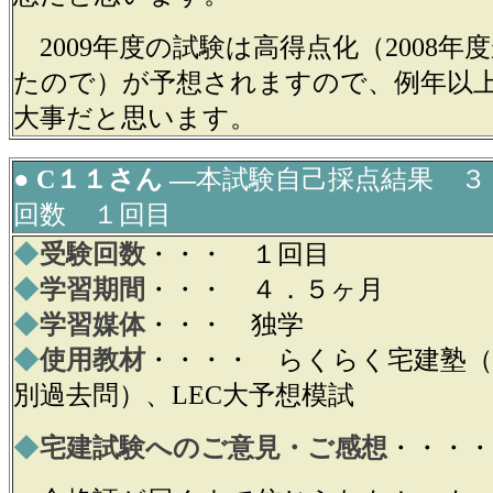
2009年度の試験は高得点化（2008年
たので）が予想されますので、例年以
大事だと思います。
● C１１さん ―
本試験自己採点結果 ３
回数 １回目
◆
受験回数
・・・ １回目
◆
学習期間
・・・ ４．５ヶ月
◆
学習媒体
・・・ 独学
◆
使用教材
・・・・ らくらく宅建塾（
別過去問）、LEC大予想模試
◆
宅建試験へのご意見・ご感想
・・・・