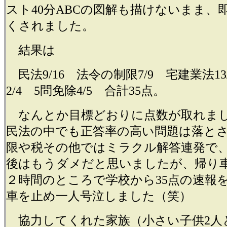
スト40分ABCの図解も描けないまま、
くされました。
結果は
民法9/16 法令の制限7/9 宅建業法13
2/4 5問免除4/5 合計35点。
なんとか目標どおりに点数が取れま
民法の中でも正答率の高い問題は落と
限や税その他ではミラクル解答連発で
後はもうダメだと思いましたが、帰り
２時間のところで学校から35点の速報
車を止め一人号泣しました（笑）
協力してくれた家族（小さい子供2人