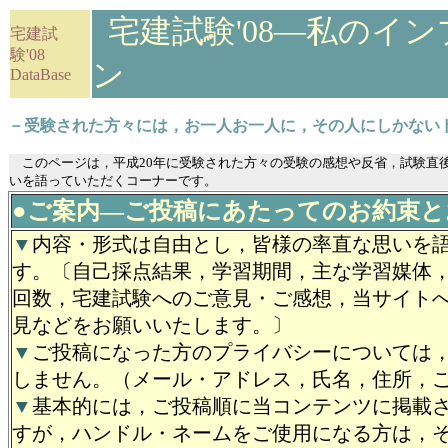
宅建試験'08―私のイ
宅建試
験'08
ン
DataBase
－受験された方々には，お一人お一人に，その人にしかない
このページは，平成20年に受験された方々の受験の感想や反省，試験直
いを語っていただくコーナーです。
●ご案内―ご投稿にあたってのお約束と
▼
内容・形式は自由とし，皆様の率直な思いを
す。〔自己採点結果，学習期間，主な学習媒体
回数，宅建試験へのご意見・ご感想，当サイト
見などをお願いいたします。〕
▼
ご投稿になった方のプライバシーについては
しません。（メール・アドレス，氏名，住所，
▼
基本的には，ご投稿順に当コンテンツに掲載
すが，ハンドル・ネームをご使用になる方は，