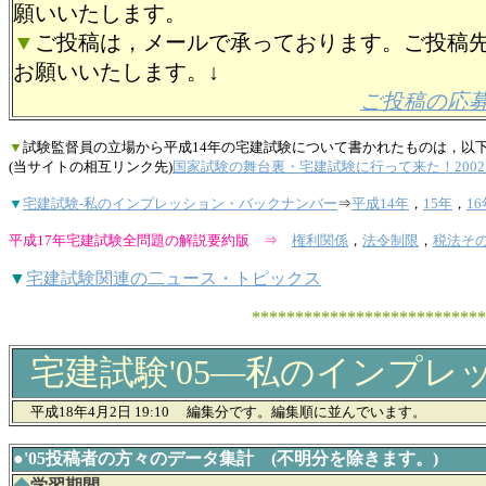
願いいたします。
▼
ご投稿は，メールで承っております。ご投稿
お願いいたします。↓
ご投稿の応
▼
試験監督員の立場から平成14年の宅建試験について書かれたものは，以
(当サイトの相互リンク先)
国家試験の舞台裏・宅建試験に行って来た！200
▼
宅建試験-私のインプレッション・バックナンバー
⇒
平成14年
，
15年
，
16
平成17年宅建試験全問題の解説要約版 ⇒
権利関係
，
法令制限
，
税法そ
▼
宅建試験関連の二ュース・トピックス
*********************************
宅建試験'05―私のインプレ
平成18年4月2日 19:10 編集分です。編集順に並んでいます。
●'05投稿者の方々のデータ集計 (不明分を除きます。)
◆
学習期間