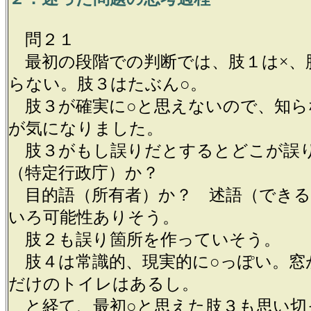
問２１
最初の段階での判断では、肢１は×、
らない。肢３はたぶん○。
肢３が確実に○と思えないので、知ら
が気になりました。
肢３がもし誤りだとするとどこが誤
（特定行政庁）か？
目的語（所有者）か？ 述語（できる
いろ可能性ありそう。
肢２も誤り箇所を作っていそう。
肢４は常識的、現実的に○っぽい。窓
だけのトイレはあるし。
と経て、最初○と思えた肢３も思い切