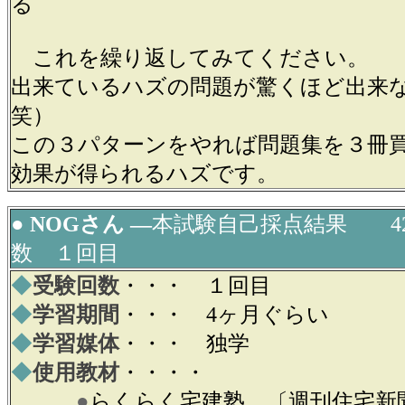
る
これを繰り返してみてください。
出来ているハズの問題が驚くほど出来
笑）
この３パターンをやれば問題集を３冊
効果が得られるハズです。
● NOGさん ―
本試験自己採点結果 4
数 １回目
◆
受験回数
・・・ １回目
◆
学習期間
・・・ 4ヶ月ぐらい
◆
学習媒体
・・・ 独学
◆
使用教材
・・・・
●
らくらく宅建塾 〔週刊住宅新