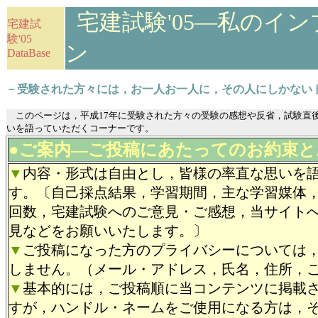
宅建試験'05―私のイ
宅建試
験'05
ン
DataBase
－受験された方々には，お一人お一人に，その人にしかない
このページは，平成17年に受験された方々の受験の感想や反省，試験直
いを語っていただくコーナーです。
●ご案内―ご投稿にあたってのお約束と
▼
内容・形式は自由とし，皆様の率直な思いを
す。〔自己採点結果，学習期間，主な学習媒体
回数，宅建試験へのご意見・ご感想，当サイト
見などをお願いいたします。〕
▼
ご投稿になった方のプライバシーについては
しません。（メール・アドレス，氏名，住所，
▼
基本的には，ご投稿順に当コンテンツに掲載
すが，ハンドル・ネームをご使用になる方は，