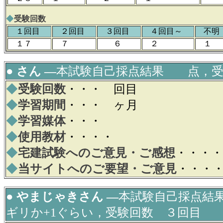
◆
受験回数
１回目
２回目
３回目
４回目～
不
１７
７
６
２
１
● さん ―
本試験自己採点結果 点，受
◆
受験回数
・・・ 回目
◆
学習期間
・・・ ヶ月
◆
学習媒体
・・・
◆
使用教材
・・・・
◆
宅建試験へのご意見・ご感想
・・・・
◆
当サイトへのご要望・ご意見
・・・
● やまじゃきさん ―
本試験自己採点
ギリか+1ぐらい
，受験回数 ３回目