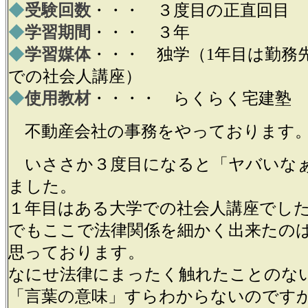
◆
受験回数
・・・
３度目の正直
回目
◆
学習期間
・・・ ３年
◆
学習媒体
・・・ 独学
（1年目は勤務
での社会人講座）
◆
使用教材
・・・・
らくらく宅建塾
不動産会社の事務をやっております
いささか３度目になると「ヤバいな
ました。
１年目はある大学での社会人講座でし
でもここで法律関係を細かく出来たの
思っております。
なにせ法律にまったく触れたことのな
「言葉の意味」すら
わからないのです