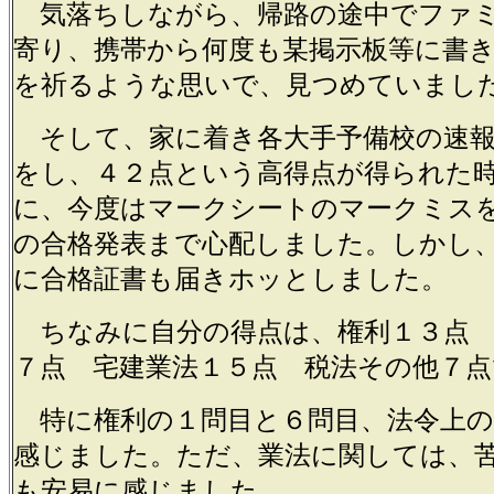
気落ちしながら、帰路の途中でファ
寄り、携帯から何度も某掲示板等に書
を祈るような思いで、見つめていまし
そして、家に着き各大手予備校の速報
をし、４２点という高得点が得られた
に、今度はマークシートのマークミス
の合格発表まで心配しました。しかし
に合格証書も届きホッとしました。
ちなみに自分の得点は、権利１３点 
７点 宅建業法１５点 税法その他７
特に権利の１問目と６問目、法令上の
感じました。ただ、業法に関しては、
も安易に感じました。