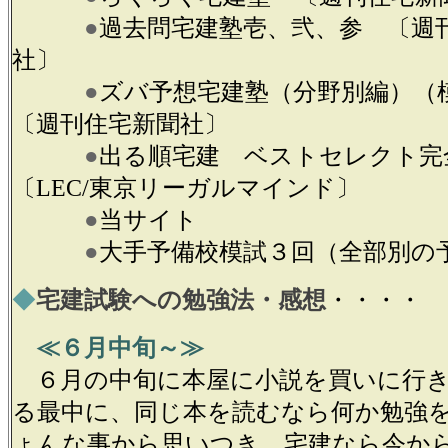
●
過去問宅建塾壱、弐、参 〔週
社〕
●
ズバ予想宅建塾（分野別編）
〔週刊住宅新聞社〕
●
出る順宅建 ベストセレクト
〔LEC/東京リーガルマインド〕
●
当サイト
●
大手予備校模試３回（全部別の予
◆
宅建試験への勉強法・感想
・・・・
≪６月中旬～≫
６月の中旬に本屋に小説を買いに行き
る最中に、同じ本を読むなら何か勉強
ょんな事から思いつき、宅建なら今か