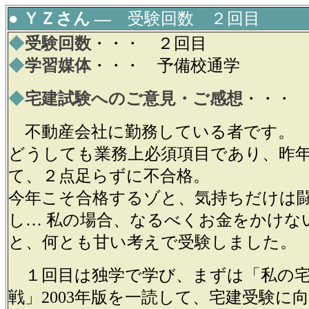
● ＹＺさん ―
受験回数 ２回目
◆
受験回数
・・・ ２回目
◆
学習媒体
・・・ 予備校通学
◆
宅建試験へのご意見・ご感想
・・・
不動産会社に勤務している者です。
どうしても業務上必須項目であり、昨
て、２点足らずに不合格。
今年こそ合格するゾと、気持ちだけは
し… 私の場合、なるべくお金をかけな
と、何とも甘い考えで受験しました。
１回目は独学で学び、まずは「私の宅
戦」2003年版を一読して、宅建受験に