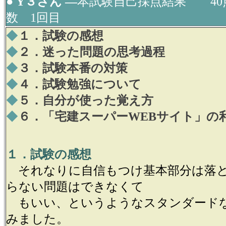
● Y３さん ―
本試験自己採点結果 40
数 1回目
◆
１．試験の感想
◆
２．迷った問題の思考過程
◆
３．試験本番の対策
◆
４．試験勉強について
◆
５．自分が使った覚え方
◆
６．「宅建スーパーWEBサイト」の
１．試験の感想
それなりに自信もつけ基本部分は落
らない問題はできなくて
もいい、というようなスタンダード
みました。