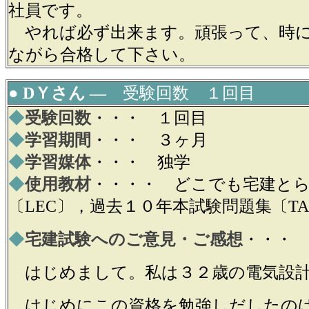
社員です。
やれば必ず出来ます。頑張って、時に
ながら合格して下さい。
● DＹさん ―
受験回数 １回目
◆
受験回数
・・・ １回目
◆
学習期間
・・・ ３ヶ月
◆
学習媒体
・・・ 独学
◆
使用教材
・・・・ どこでも宅建と
〔LEC〕，過去１０年本試験問題集〔T
◆
宅建試験へのご意見・ご感想
・・・
はじめまして。私は３２歳の電気設計
はじめにこの資格を勉強しだしたの