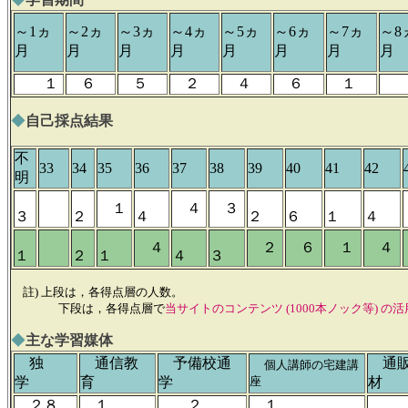
～1ヵ
～2ヵ
～3ヵ
～4ヵ
～5ヵ
～6ヵ
～7ヵ
～8
月
月
月
月
月
月
月
月
１
６
５
２
４
６
１
◆
自己採点結果
不
33
34
35
36
37
38
39
40
41
42
明
１
４
３
３
２
４
２
６
１
４
４
２
６
１
４
１
２
１
４
３
註) 上段は，各得点層の人数。
下段は，各得点層で
当サイトのコンテンツ (1000本ノック等) の
◆
主な学習媒体
独
通信教
予備校通
通販
個人講師の宅建講
学
育
学
座
材
２８
１
２
１