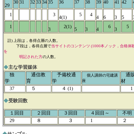
30
31
32
33
34
35
36
37
38
39
40
41
42
29
1
3
5
4
4(1)
4
6
3
5
1
2(1)
6
5
3
5
3
4
3
註) 上段は，各得点層の人数。
下段は，各得点層で
当サイトのコンテンツ (1000本ノック，合格体
を
明記された方
の人数。
◆
主な学習媒体
独
通信教
予備校通
通販
個人講師の宅建講
学
育
学
座
材
37
５
４ (1)
1
◆
受験回数
１回目
２回目
３回目
４回目～
不
29
８
３
1
２
◆
サンプル