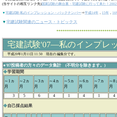
(当サイトの相互リンク先)
国家試験の舞台裏・宅建試験に行って来た！200
▼
宅建試験-私のインプレッション・バックナンバー
⇒
平成14年
，
15年
，
16
▼
宅建試験関連の二ュース・トピックス
**********************************
宅建試験'07―私のインプレ
平成20年1月11日 11:50 現在の 編集分です。
●'07投稿者の方々のデータ集計 (不明分を除きます。)
◆
学習期間
～1ヵ
～2ヵ
～3ヵ
～4ヵ
～5ヵ
～6ヵ
～7ヵ
～8
月
月
月
月
月
月
月
月
3
5
6
4
1
4
1
4
◆
自己採点結果
～