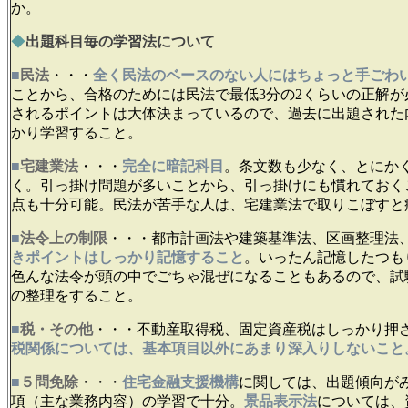
か。
◆
出題科目毎の学習法について
■
民法
・・・
全く民法のベースのない人にはちょっと手ごわ
ことから、合格のためには民法で最低3分の2くらいの正解が
されるポイントは大体決まっているので、過去に出題された
かり学習すること。
■
宅建業法
・・・
完全に暗記科目
。条文数も少なく、とにか
く。引っ掛け問題が多いことから、引っ掛けにも慣れておく
点も十分可能。民法が苦手な人は、宅建業法で取りこぼすと
■
法令上の制限
・・・都市計画法や建築基準法、区画整理法
きポイントはしっかり記憶すること
。いったん記憶したつも
色んな法令が頭の中でごちゃ混ぜになることもあるので、試
の整理をすること。
■
税・その他
・・・不動産取得税、固定資産税はしっかり押
税関係については、基本項目以外にあまり深入りしないこと
■
５問免除
・・・
住宅金融支援機構
に関しては、出題傾向が
項（主な業務内容）の学習で十分。
景品表示法
については、