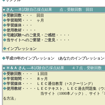
● さん ―
本試験自己採点結果 点，受験回数 回目
◆
受験回数
・・・ 回目
◆
学習期間
・・・ ヶ月
◆
学習媒体
・・・
◆
使用教材
・・・・
◆
宅建試験へのご意見・ご感想
・・・・
◆
当サイトへのご要望・ご意見
・・・・
◆
インプレッション
◆
平成19年のインプレッション (あなたのインプレッション
●
Ｈ＆Ａ
さん ―
本試験自己採点結果 ４７点，受験回数 
◆
受験回数
・・・ １回目
◆
学習期間
・・・ ８ヶ月
◆
学習媒体
・・・ ＬＥＣ通信教育（+スクーリング）
◆
使用教材
・・・・ＬＥＣテキスト、ＬＥＣ過去問題集（
当サイト（1000本ノック）、サイト
る方法」