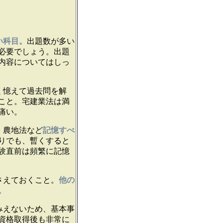
い科目。
出題数が多い
必要でしょう。出題
内容についてはしっ
く憶えて過去問を解
こと。宅建業法は満
痛い。
、農地法など
記憶すべ
りでも、暫くすると
験直前は頻繁に記憶
さえておくこと。
他の
。
みえないため、基本事
資格取得後も非常に