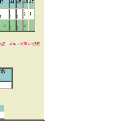
43
44
45
46
47
2
1
3
1
1
3
2
1
1
験記，
メルマガ等) の活用
教
明