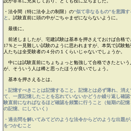
説が非常に充実しており、とても役に立ちました。
・法令間（特に法令上の制限）の
“似て非なるもの”を意識
と
。試験直前に頭の中がごちゃまぜにならないように。
最後に。
前述しましたが、宅建試験は基本を押さえておけば合格でき
17％と一見難しい試験のように思われますが、本気で試験勉
人たちは全受験者の４分の１くらいじゃないでしょうか。
中には試験直前にちょちょっと勉強して合格できたという
が、そういう人は稀と思ったほうが良いでしょう。
基本を押さえるとは、
・記憶すべきことは記憶すること。記憶とは必ず薄れ、消え
て、一度記憶したことを忘れていないかどうか繰り返し確認
験直前になればなるほど確認を頻繁に行うこと（短期の記憶
の記憶、にしていく）
・過去問を解いてみてどのような法令からどのような出題が
をつかむこと