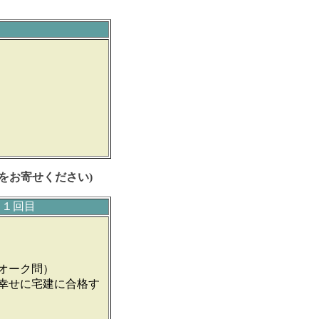
をお寄せください)
１回目
ウオーク問）
「幸せに宅建に合格す