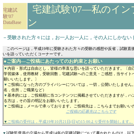
宅建試験'07―私のイ
宅建試
験'07
ン
DataBase
－受験された方々には，お一人お一人に，その人にしかない
このページは，平成19年に受験された方々の受験の感想や反省，試験直
いを語っていただくコーナーです。
●ご案内―ご投稿にあたってのお約束とお願い
▼
内容・形式は自由とし，皆様の率直な思いを語っていただきます。〔自
学習媒体，使用教材，受験回数，宅建試験へのご意見・ご感想，当サイト
願いいたします。〕
▼
ご投稿になった方のプライバシーについては，一切，公開いたしません
名，住所，ご職業など）
▼
基本的には，ご投稿順に当コンテンツに掲載させていただきますが，ハ
る方は，その旨の明記をお願いいたします。
▼
ご投稿は，メールで承っております。ご投稿先は，こちらまでお願いい
ご投稿の応募先はこちらです
▼
ご投稿の受付は，平成19年10月21日(日)の15:00より受付を開始します。
▼
試験監督員の立場から平成14年の宅建試験について書かれたものは，以