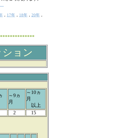
2
年
，
17年
，
18年
，
20年
，
*********
ッション
～10ヵ
ヵ
～9ヵ
月
月
以上
2
15