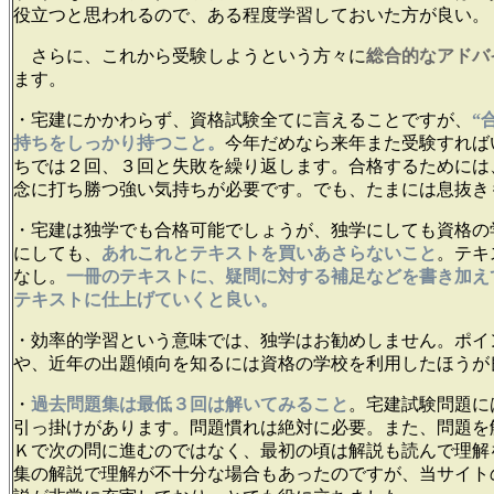
役立つと思われるので、ある程度学習しておいた方が良い。
さらに、これから受験しようという方々に
総合的なアドバ
ます。
・宅建にかかわらず、資格試験全てに言えることですが、
“
持ちをしっかり持つこと。
今年だめなら来年また受験すれば
ちでは２回、３回と失敗を繰り返します。合格するためには
念に打ち勝つ強い気持ちが必要です。でも、たまには息抜き
・宅建は独学でも合格可能でしょうが、独学にしても資格の
にしても、
あれこれとテキストを買いあさらないこと
。テキ
なし。
一冊のテキストに、疑問に対する補足などを書き加え
テキストに仕上げていくと良い。
・効率的学習という意味では、独学はお勧めしません。ポイ
や、近年の出題傾向を知るには資格の学校を利用したほうが
・
過去問題集は最低３回は解いてみること
。宅建試験問題に
引っ掛けがあります。問題慣れは絶対に必要。
また、問題を
Ｋで次の問に進むのではなく、最初の頃は解説も読んで理解
集の解説で理解が不十分な場合もあったのですが、当サイトの