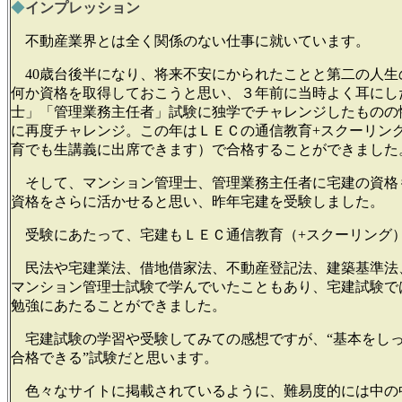
◆
インプレッション
不動産業界とは全く関係のない仕事に就いています。
40歳台後半になり、将来不安にかられたことと第二の人生
何か資格を取得しておこうと思い、３年前に当時よく耳にし
士」「管理業務主任者」試験に独学でチャレンジしたものの
に再度チャレンジ。この年はＬＥＣの通信教育+スクーリン
育でも生講義に出席できます）で合格することができました
そして、マンション管理士、管理業務主任者に宅建の資格
資格をさらに活かせると思い、昨年宅建を受験しました。
受験にあたって、宅建もＬＥＣ通信教育（+スクーリング
民法や宅建業法、借地借家法、不動産登記法、建築基準法
マンション管理士試験で学んでいたこともあり、宅建試験で
勉強にあたることができました。
宅建試験の学習や受験してみての感想ですが、“基本をし
合格できる”試験だと思います。
色々なサイトに掲載されているように、難易度的には中の