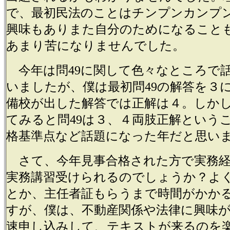
で、最初民法のことはチンプンカンプ
興味もありまた自分のためになること
あまり苦になりませんでした。
今年は問49に関して色々なところで
いましたが、僕は最初問49の解答を３
備校が出した解答では正解は４。しか
てみると問49は３、４両肢正解という
格基準点など話題になった年だと思い
さて、今年見事合格された方で実務経
実務講習受けられるのでしょうか？よ
とか、主任者証もらうまで時間がかか
すが、僕は、不動産関係や法律に興味
速申し込みして、テキストが来るのを