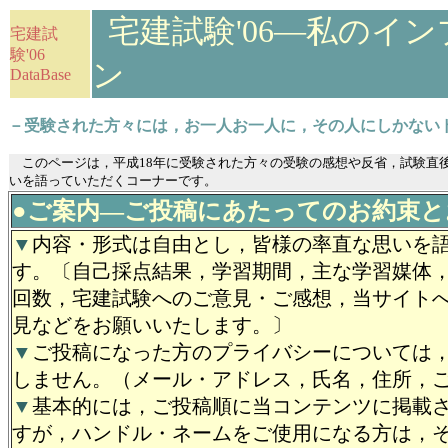
宅建試験'06―私のイ
宅建試
験'06
ン
DataBase
－受験された方々には，お一人お一人に，その人にしかない
このページは，平成18年に受験された方々の受験の感想や反省，試験直
いを語っていただくコーナーです。
●ご案内―ご投稿にあたってのお約束と
▼
内容・形式は自由とし，皆様の率直な思いを
す。〔自己採点結果，学習期間，主な学習媒体
回数，宅建試験へのご意見・ご感想，当サイト
見などをお願いいたします。〕
▼
ご投稿になった方のプライバシーについては
しません。（メール・アドレス，氏名，住所，
▼
基本的には，ご投稿順に当コンテンツに掲載
すが，ハンドル・ネームをご使用になる方は，