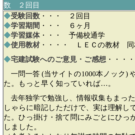
数 ２回目
◆
受験回数
・・・ ２回目
◆
学習期間
・・・ ６ヶ月
◆
学習媒体
・・・ 予備校通学
◆
使用教材
・・・・ ＬＥＣの教材 同
◆
宅建試験へのご意見・ご感想
・・・・
一問一答 (当サイトの1000本ノック)
た。もっと早く知っていれば…。
去年独学で勉強し、情報収集もまった
しゃらに暗記しただけで、実は理解し
た。ひっ掛け・捨て問にみごとにひっ
しました。