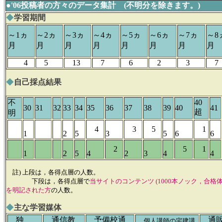
●'06投稿者の方々のデータ集計 (不明分を除きます。)
◆
学習期間
～1ヵ
～2ヵ
～3ヵ
～4ヵ
～5ヵ
～6ヵ
～7ヵ
～8
月
月
月
月
月
月
月
月
4
5
13
7
6
2
3
7
◆
自己採点結果
不
40
30
31
32
33
34
35
36
37
38
39
40
41
超
明
4
3
5
1
1
2
5
3
5
6
6
2
5
1
1
2
5
4
2
3
4
4
註) 上段は，各得点層の人数。
下段は，各得点層で
当サイトのコンテンツ (1000本ノック，合格
を明記された方
の人数。
◆
主な学習媒体
独
通信教
予備校通
通販
個人講師の宅建講