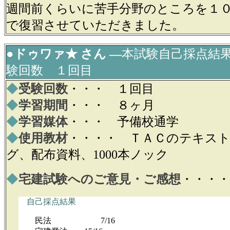
週間前くらいに苦手分野のところを１
で復習させていただきました。
●ドゥワァ★ さん ―
本試験自己採点結
験回数 １回目
◆
受験回数
・・・ １回目
◆
学習期間
・・・ ８ヶ月
◆
学習媒体
・・・ 予備校通学
◆
使用教材
・・・・ ＴＡＣのテキス
グ、配布資料、1000本ノック
◆
宅建試験へのご意見・ご感想
・・・・
自己採点結果
民法 7/16