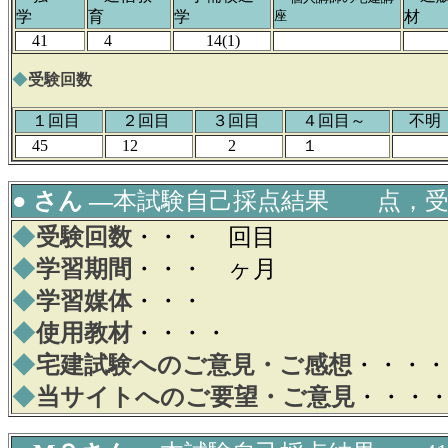
学
育
学
座
材
41
4
14(1)
◆
受験回数
１回目
２回目
３回目
４回目～
不
45
12
2
１
● さん ―
本試験自己採点結果 点，受
◆
受験回数
・・・ 回目
◆
学習期間
・・・ ヶ月
◆
学習媒体
・・・
◆
使用教材
・・・・
◆
宅建試験へのご意見・ご感想
・・・・
◆
当サイトへのご要望・ご意見
・・・