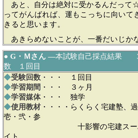
あと、自分は絶対に受かるんだって☆
ってがんばれば、運もこっちに向いて
きると思います。
あきらめないことが、一番だいじか
● G・Ｍさん ―
本試験自己採点結果 3
数 １回目
◆
受験回数
・・・ １回目
◆
学習期間
・・・ ３ヶ月
◆
学習媒体
・・・ 独学
◆
使用教材
・・・・らくらく宅建塾、
壱・弐・参
十影響の宅建スーパー
イト