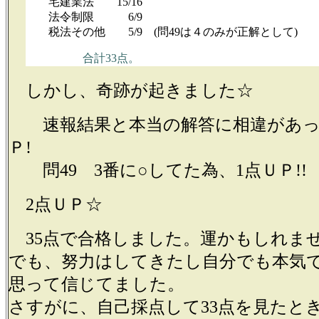
宅建業法 15/16
法令制限 6/9
税法その他 5/9 (問49は４のみが正解として)
合計33点。
しかし、奇跡が起きました☆
速報結果と本当の解答に相違があっ
Ｐ!
問49 3番に○してた為、1点ＵＰ!!
2点ＵＰ☆
35点で合格しました。運かもしれま
でも、努力はしてきたし自分でも本気
思って信じてました。
さすがに、自己採点して33点を見たと