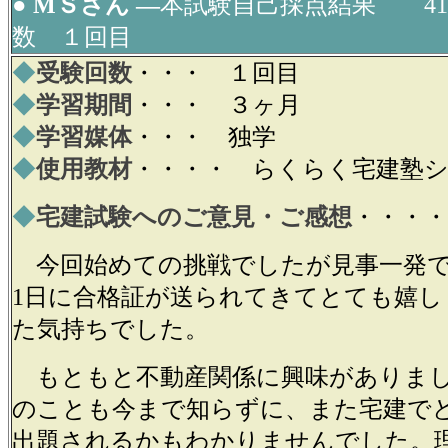
● МＳさん ―
本試験自己採点結果 41
数 １回目
◆
受験回数
・・・ １回目
◆
学習期間
・・・ ３ヶ月
◆
学習媒体
・・・ 独学
◆
使用教材
・・・・ らくらく宅建塾
◆
宅建試験へのご意見・ご感想
・・・・
今回始めての挑戦でしたが見事一発で
1日に合格証が送られてきてとても嬉し
た気持ちでした。
もともと不動産関係に興味がありまし
のことも今まで知らずに、また宅建で
出題されるかもわかりませんでした。