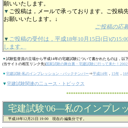
願いいたします。
▼
ご投稿は，メールで承っております。ご投稿
お願いいたします。↓
ご投稿の応
▼
ご投稿の受付は，平成18年10月15日(日)の15:
します。
▼
試験監督員の立場から平成14年の宅建試験について書かれたものは，以
(当サイトの相互リンク先)
国家試験の舞台裏・宅建試験に行って来た！200
▼
宅建試験-私のインプレッション・バックナンバー
⇒
平成14年
，
15年
，
16
▼
宅建試験関連の二ュース・トピックス
*********************************
宅建試験'06―私のインプレ
平成18年12月21日 19:00 現在の 編集分です。