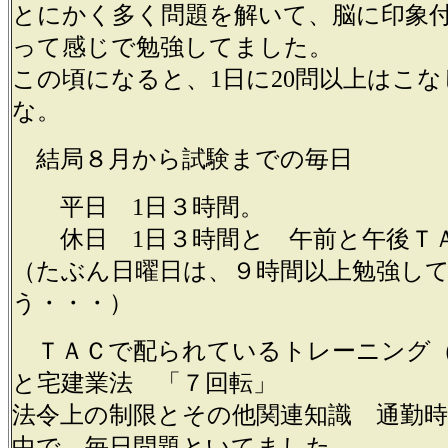
とにかく多く問題を解いて、脳に印象
って感じで勉強してました。
この頃になると、1日に20問以上はこ
な。
結局８月から試験までの毎日
平日 1日３時間。
休日 1日３時間と 午前と午後Ｔ
（たぶん日曜日は、９時間以上勉強し
う・・・）
ＴＡＣで配られているトレーニング（
と宅建業法 「７回転」
法令上の制限とその他関連知識 通勤
中で、毎日問題といてました。