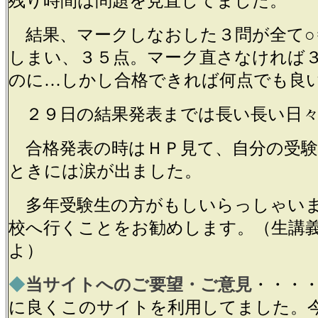
残り時間は問題を見直してました。
結果、マークしなおした３問が全て○
しまい、３５点。マーク直さなければ
のに…しかし合格できれば何点でも良
２９日の結果発表までは長い長い日々
合格発表の時はＨＰ見て、自分の受験
ときには涙が出ました。
多年受験生の方がもしいらっしゃい
校へ行くことをお勧めします。（生講
よ）
◆
当サイトへのご要望・ご意見
・・・
に良くこのサイトを利用してました。