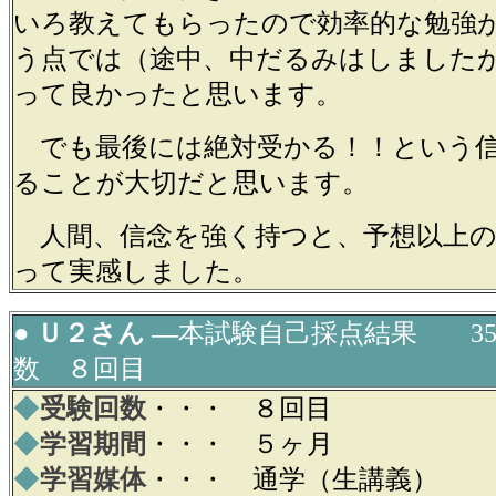
いろ教えてもらったので効率的な勉強
う点では（途中、中だるみはしました
って良かったと思います。
でも最後には絶対受かる！！という信
ることが大切だと思います。
人間、信念を強く持つと、予想以上の
って実感しました。
● Ｕ２さん ―
本試験自己採点結果 3
数 ８回目
◆
受験回数
・・・ ８回目
◆
学習期間
・・・ ５ヶ月
◆
学習媒体
・・・ 通学（生講義）