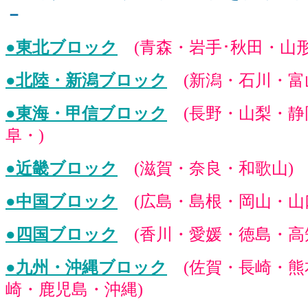
－
●東北ブロック
(
青森・岩手･秋田・山
●北陸・新潟ブロック
(
新潟・石川・富
●東海・甲信ブロック
(長野・山梨・
阜・)
●近畿ブロック
(
滋賀・奈良・和歌山
)
●中国ブロック
(
広島・島根・岡山・山
●四国ブロック
(
香川・愛媛・徳島・高
●九州・沖縄ブロック
(
佐賀・長崎・熊
崎・鹿児島・沖縄
)