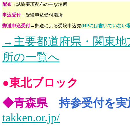
配布
→試験要項配布の主な場所
申込受付
→受験申込受付場所
郵送申込受付
→郵送による受験申込先
(HPには書いていない
→主要都道府県・関東地
所の一覧へ
●
東北ブロック
◆青森県
持参受付を実
takken.or.jp/