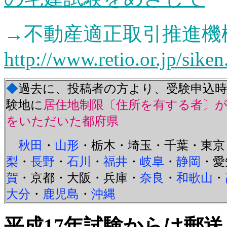
→不動産適正取引推進
http://www.retio.or.jp/sike
◆
過去に、投稿者の方より、受験申込
験地に
居住地制限〔住所を有する者〕
をいただいた都府県
秋田
・
山形
・栃木・埼玉・千葉・東京
梨
・
長野
・
石川
・
福井
・
岐阜
・
静岡
・
愛
賀
・
京都・大阪・兵庫・
奈良
・
和歌山
・
大分
・
鹿児島
・
沖縄
平成17年試験からは郵