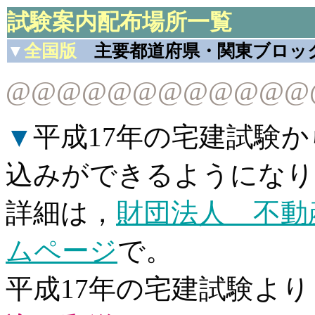
試験案内配布場所一覧
全国版
主要都道府県・関東ブロッ
▼
@@@@@@@@@@@@
▼
平成17年の宅建試験
込みができるようになり
詳細は，
財団法人 不動
ムページ
で。
平成17年の宅建試験より