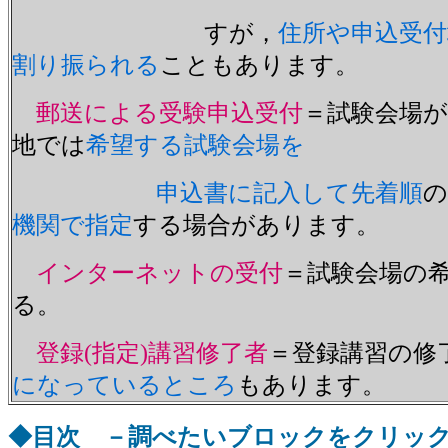
すが，
住所や申込受
割り振られる
こともあります。
郵送による受験申込受付
＝試験会場
地では
希望する試験会場を
申込書に記入して先着順
の
機関で指定
する場合があります。
インターネットの受付
＝試験会場の
る。
登録(指定)講習修了者
＝登録講習の修
になっているところ
もあります。
◆目次 －調べたいブロックをクリッ