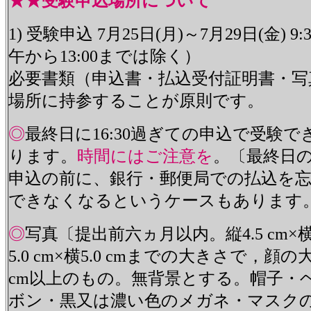
★★受験申込場所について
1) 受験申込 7月25日(月)～7月29日(金) 9:
午から13:00までは除く）
必要書類（申込書・払込受付証明書・写
場所に持参することが原則です。
◎
最終日に16:30過ぎての申込で受験
ります。
時間にはご注意を
。〔最終日
申込の前に、銀行・郵便局での払込を
できなくなるというケースもあります
◎
写真〔提出前六ヵ月以内。縦4.5 cm×横3
5.0 cm×横5.0 cmまでの大きさで，顔の
cm以上のもの。無背景とする。帽子・
ボン・黒又は濃い色のメガネ・マスク