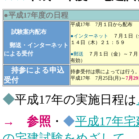
●
平成17年度の日程
平成17年 7月１日から配布
試験案内配布
●インターネット
７月１日（
１４日（木）２１：５９
郵送・インターネット
による受付
●郵送
７月１日（金）～７月
有効）
持参による申込
持参受付は県によっては行う
平成17年 7月25日(月)～
7月29
受付
◆
平成17年の実施日程は
→ 参照
・
◆
平成17年
の宅建試験をめざして