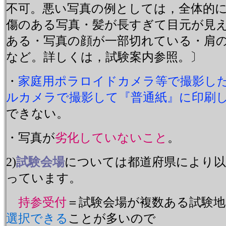
不可。悪い写真の例としては，全体的
傷のある写真・髪が長すぎて目元が見
ある・写真の顔が一部切れている・肩
など。詳しくは，試験案内参照。〕
・
家庭用ポラロイドカメラ等で撮影し
ルカメラで撮影して『普通紙』に印刷
できない。
・写真が
劣化していないこと
。
2)
試験会場
については都道府県により
っています。
持参受付
＝試験会場が複数ある試験
選択できる
ことが多いので