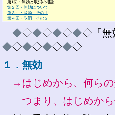
第1回・無効と取消の概論
第２回・無効について
第３回・取消・その１
第４回・取消・その２
◆
◇
◆
◇
◆
◇
◆
◇「無
◆
◇
◆
◇
◆
◇
◆
◇
１．無効
→はじめから、何らの
つまり、はじめから何