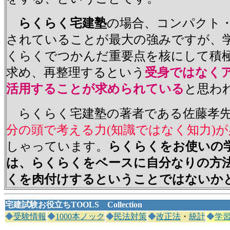
らくらく宅建塾
の場合、コンパクト
されていることが最大の強みですが、
くらくでつかんだ重要点を核にして積
求め、再整理するという
受身ではなく
活用することが求められている
と思わ
らくらく宅建塾の著者である佐藤孝先
分の頭で考える力(知識ではなく知力)
が
しゃっています。
らくらくをお使いの
は、らくらくをベースに自分なりの方
くを肉付けするということではないか
宅建試験お役立ち
TOOLS Collection
◆
受験情報
◆
1000本ノック
◆
民法対策
◆
改正法
・
統計
◆
学