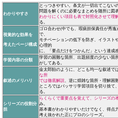
とっつきやすい。条文が一切出てこない
問題を解くのに必要なまとめを随所に図
わかりやすさ
わかりにくい項目も表で対照化させて理
る。
ゴロ合わせ(中でも、瑕疵担保責任が秀逸
で、
視覚的な効果を
モチベーションの低下を防ぎ、イラスト
考えたページ構成
心理的
に、「要点だけをつかんだ」という達成
学習の困難な箇所、出題頻度の少ない箇
学習内容の分類
がしてある。
金太郎飴のように、どこも均一な叙述で
な所
叙述のメリハリ
では徹底解説
、逆に煩雑な箇所・理解困
ところではバッサリ学習項目を切り捨て
る。
らくらくで重要点を覚えて、シリーズの
シリーズの役割分
み。
担
基本書がわかりやすいだけでなく、得点
考え抜かれた正にプロのシリーズ。