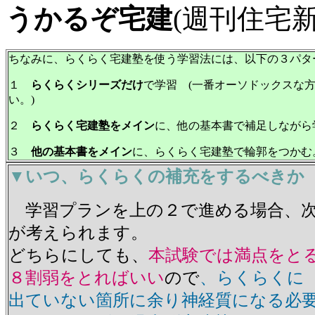
うかるぞ宅建
(週刊住宅
ちなみに、らくらく宅建塾を使う学習法には、以下の３パタ
１
らくらくシリーズだけ
で学習 (一番オーソドックスな
い。)
２
らくらく宅建塾をメイン
に、他の基本書で補足しながら
３
他の基本書をメイン
に、らくらく宅建塾で輪郭をつかむ
▼
いつ、らくらくの補充をするべきか
学習プランを上の２で進める場合、次
が考えられます。
どちらにしても、
本試験では満点をと
８割弱をとればいい
ので
、らくらくに
出ていない箇所に余り神経質になる必