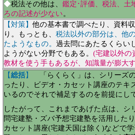
◆
税法その他は、
鑑定･評価、税法、土
ろの記述が少ない
。
【対策】
他の基本書で調べたり、資料
り。もっとも、
税法以外の部分は、他
たようなもの。
過去問にあたるくらい
ようがない分野でもある。
(宅建以外の
教材を使う手もあるが、知識量が膨大す
【
総括
】
「らくらく」は、シリーズの
ったり、ビデオ・カセット講座のテキ
いるのでそれで補足するのを前提にし
したがって、これまであげた点は、シ
問宅建塾・ズバ予想宅建塾を活用した
カセット講座(宅建天国は除く)などで