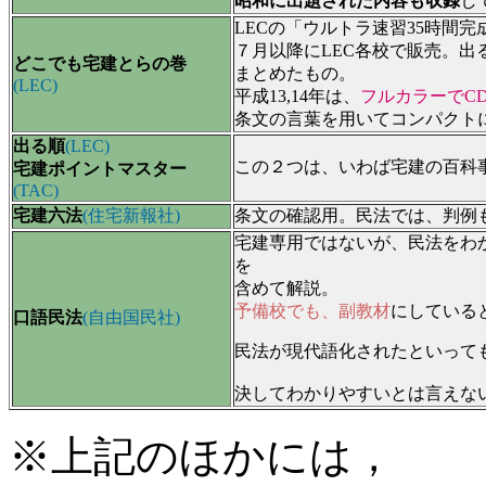
昭和に出題された内容も収録
し
LECの「ウルトラ速習35時間
７月以降にLEC各校で販売。出
どこでも宅建とらの巻
まとめたもの。
(LEC)
平成13,14年は、
フルカラーでCD
条文の言葉を用いてコンパクト
出る順
(LEC)
この２つは、いわば宅建の百科
宅建ポイントマスター
(TAC)
宅建六法
(住宅新報社)
条文の確認用。民法では、判例
宅建専用ではないが、民法をわ
を
含めて解説。
予備校でも、副教材
にしている
口語民法
(自由国民社)
民法が現代語化されたといって
決してわかりやすいとは言えな
※上記のほかには，