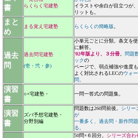
らくらく宅建塾
イラストや余白が目立つが
書
リットも。
まと
まる覚え宅建塾
らくらくの簡略版
。
め
小単元ごとに分類。条文を
に解答。
'02年版より、３分冊
。
問題
過去
過去問宅建塾
ック
の
問
(壱・弐
・参
)
ページで、弱点補強や進度
よく対比されるLECの
ウォー
問。
演習
○×宅建塾・
一問一答式の問題集。
書
問題数は260問前後。
シリー
演習
ズバ予想宅建塾・
が
分野別編
一番多く、過去問・新作問
書
る。
50問×６回分。
シリーズ合わ