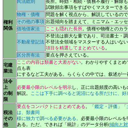
民法総則
長所。時効・相続・債務不履行・解除も
試験頻出事項をすばやくマスターできる
物権・債権
問題を解く視点から、解説しているので
その他の事項
出題傾向を踏まえて、ミニマム・エッセ
権利
関係
借地借家法
ここも隠れた長所
。債権や物権とのカラ
不登法は膨大な量であり、司法書士・調
不動産登記法
不登法全領域をマスターする人はいない
項目を精選してまとめている
。
区分所有法
要点を押さえている。
ここの内容は類書と大差がない
。わかりやすくまとめ
宅建
点も表
業法
にするなど工夫がある。らくらくの中では、叙述が一
法令
上
必要最小限のレベルを明示
し、正に出題頻度の高いも
の制
解説。
ここは下手に調べると泥沼になる所だけに、好
限
要点をコンパクトにまとめてある
。
「鑑定・評価」「
税法
は、類書同
その
様に独力で調べる必要がある。
必要最小限のレベルを
他
ある。ただ、できれば「統計」のデータ分析(
傾向と対