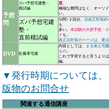
ズバ予想宅建塾・
度
。
模試編
極端な難問はなく、オーソ
い。
予想
50問×２回分。
法改正対策
の
ズバ予想宅建
問
も
塾・
多い。
本試験の大胆予想・
ド
も。
直前模試編
改正法対策のページは、要
内容としては、
まる覚え宅
もの
。
DVD
佐藤孝宅建
これで学習すると言うより
編。
▼発行時期については、
版物のお問合せ
関連する通信講座