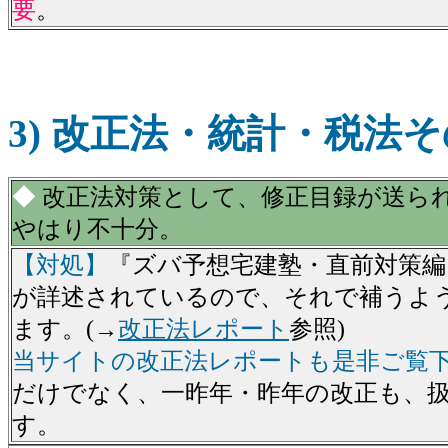
要
。
3) 改正法・統計・税法
◆
改正法対策として、修正目録が送ら
やはり不十分。
【対処】
『ズバ予想宅建塾・直前対策編
が詳述されているので、それで補うよ
ます。(→
改正法レポート
参照)
当サイトの改正法レポートも是非ご覧
だけでなく、一昨年・昨年の改正も、
す。