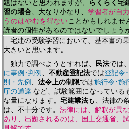
題はないと思われますが、
らくらく宅
習の場合
、大なり小なり、
学習者が自
うのはやむを得ない
ことかもしれませ
読者の個性があるのではないでしょ
宅建の受験学習において、基本書の果
大きいと思います。
独力で調べようとすれば、
民法
では
に事例･判例
、
不動産登記法
では
登記令
則・先例
、
法令上の制限
では
施行令･施
庁の通達
など、試験範囲になっている
な量になります。
宅建業法
も、法律の
は、不十分です。
法律には、解釈が異
あり、出題されるのは、国土交通省、
見解です
。