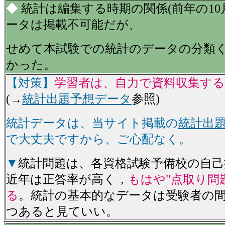
◆
統計は編集する時期の関係(前年の10
ータは掲載不可能だが、
せめて本試験での統計のデータの分類
かった。
【対策】
学習者は、自力で資料収集す
(→
統計出題予想データ
参照)
統計データは、当サイト掲載の
統計出
で大丈夫ですから、ご心配なく。
▼
統計問題は、各資格試験予備校の自己
近年は正答率が高く，
もはや"点取り問
る
。統計の基本的なデータは受験者の
つあると見ていい。