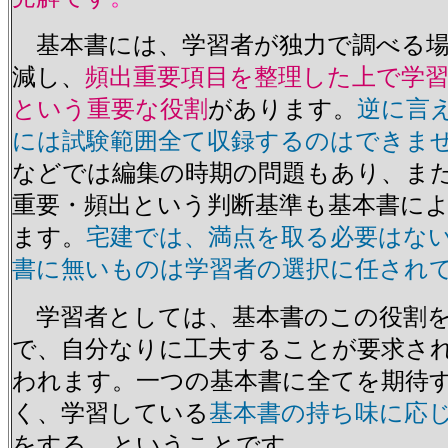
基本書には、学習者が独力で調べる場
減し、
頻出重要項目を整理した上で学
という重要な役割
があります。
逆に言
には試験範囲全て収録するのはできま
などでは編集の時期の問題もあり、ま
重要・頻出という判断基準も基本書に
ます。
宅建では、満点を取る必要はな
書に無いものは学習者の選択に任され
学習者としては、基本書のこの役割を
で、自分なりに工夫することが要求さ
われます。一つの基本書に全てを期待
く、学習している
基本書の持ち味に応じ
をする、ということです。