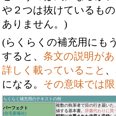
や２つは抜けているもの
ありません。)
(らくらくの補充用にも
すると、
条文の説明があ
詳しく載っていること
、
になる。
その意味では限
らくらく補充用のテキストの例
複数の執筆者で目の行き届いた、正に
パーフェクト
値する基本書。
辞書代わりに買
(住宅新報社)