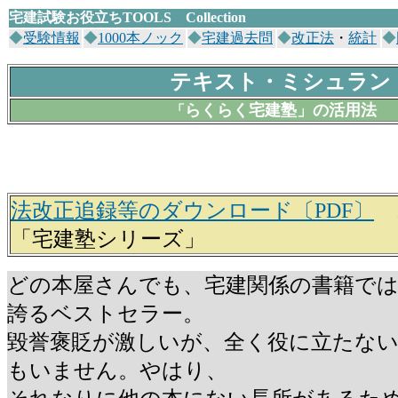
宅建試験お役立ち
TOOLS Collection
◆
受験情報
◆
1000本ノック
◆
宅建過去問
◆
改正法
・
統計
◆
テキスト・ミシュラン
らくらく宅建塾」の活用法
「
法改正追録等のダウンロード〔PDF〕
「宅建塾シリーズ」
どの本屋さんでも、宅建関係の書籍では、
誇るベストセラー。
毀誉褒貶が激しいが、全く役に立たな
もいません。やはり、