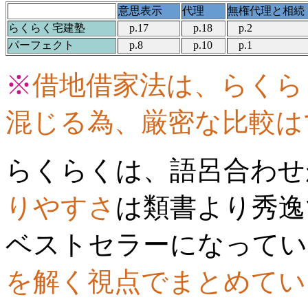
意思表示
代理
無権代理と相続
らくらく宅建塾
p.17
p.18
p.2
パーフェクト
p.8
p.10
p.1
※
借地借家法は、らくら
混じる為、厳密な比較は
らくらくは、語呂合わせ
りやすさ
は類書より秀逸
ベストセラーになってい
を解く視点でまとめてい