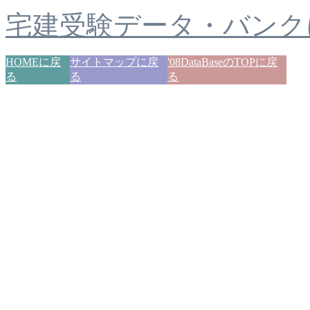
宅建受験データ・バンク
HOMEに戻
サイトマップに戻
'08DataBaseのTOPに戻
る
る
る