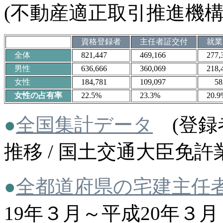
(不動産適正取引推進機構
資格登録者
主任者証交付
就
全体
821,447
469,166
277,3
男性
636,666
360,069
218,4
女性
184,781
109,097
58,
女性の占有率
22.5%
23.3%
20.9
●
全国集計データ
(登録
推移 /
国土交通大臣免許業
●
全都道府県の宅建主任
19年３月～平成20年３月