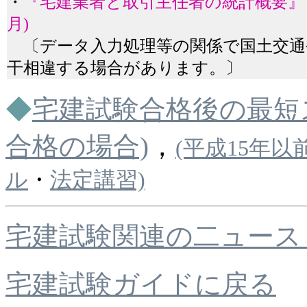
・
『宅建業者と取引主任者の統計概要』 
月)
〔データ入力処理等の関係で国土交通
干相違する場合があります。〕
◆
宅建試験合格後の最短
合格の場合)
，
(平成15年
ル
・
法定講習)
宅建試験関連の二ュース
宅建試験ガイドに戻る