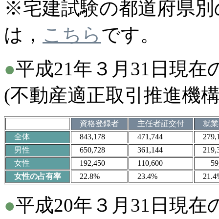
※宅建試験の都道府県別の推
は，
こちら
です。
●
平成21年３月31日現
(不動産適正取引推進機構
資格登録者
主任者証交付
就
全体
843,178
471,744
279,1
男性
650,728
361,144
219,3
女性
192,450
110,600
59,
女性の占有率
22.8%
23.4%
21.4
●
平成20年３月31日現