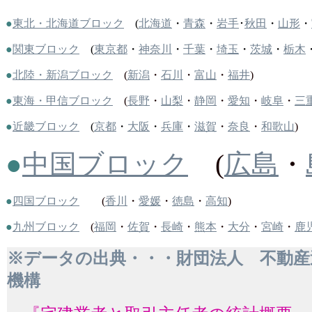
●
東北・北海道ブロック
(
北海道
・
青森
・
岩手
･
秋田
・
山形
・
●
関東ブロック
(
東京都
・
神奈川
・
千葉
・
埼玉
・
茨城
・
栃木
●
北陸・新潟ブロック
(
新潟
・
石川
・
富山
・
福井
)
●
東海・甲信ブロック
(
長野
・
山梨
・
静岡
・
愛知
・
岐阜
・
三
●
近畿ブロック
(
京都
・
大阪
・
兵庫
・
滋賀
・
奈良
・
和歌山
)
●
中国ブロック
(
広島
・
●
四国ブロック
(
香川
・
愛媛
・
徳島
・
高知
)
●
九州ブロック
(
福岡
・
佐賀
・
長崎
・
熊本
・
大分
・
宮崎
・
鹿
※データの出典・・・財団法人 不動産
機構