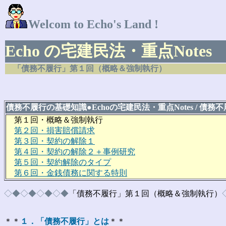
Welcom to Echo's Land !
Echo の宅建民法・重点Notes
「債務不履行」第１回（概略＆強制執行）
債務不履行の基礎知識
●
Echoの宅建民法・重点Notes / 債務
第１回・概略＆強制執行
第２回・損害賠償請求
第３回・契約の解除１
第４回・契約の解除２＋事例研究
第５回・契約解除のタイプ
第６回・金銭債務に関する特則
◇◆◇◆◇◆◇◆
「債務不履行」第１回（概略＆強制執行）
＊＊
１．「債務不履行」とは
＊＊