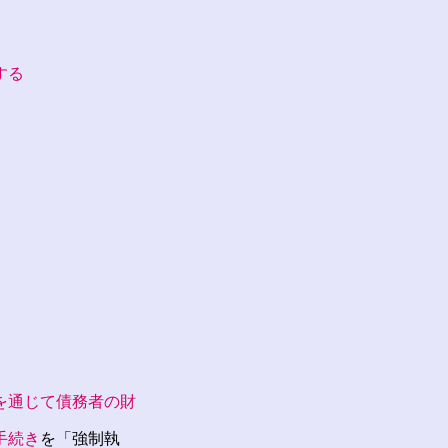
する
を通じて債務者の財
手続き
を「強制執