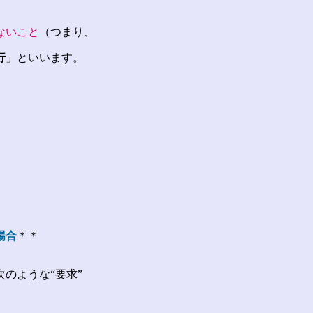
ないこと
（つまり、
行
」といいます。
場合
＊＊
のような“要求”