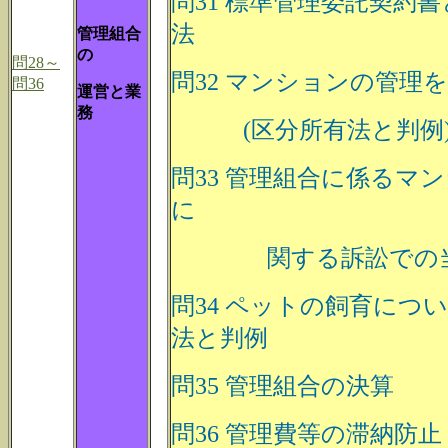
問31 標準管理委託契約
法
管理組合
の
問28～
問32 マンションの管理
問36
運営と業
務
(区分所有法と判例
問33 管理組合に係るマ
に
関する訴訟での
問34 ペットの飼育につ
法と判例
問35 管理組合の決算
問36 管理費等の滞納防止