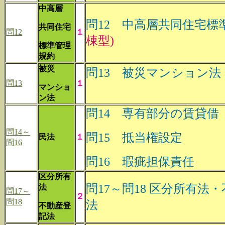
中高層
問12 中高層共同住宅標
共同住宅
問12
１
棟型)
標準管理
規約
被災
問13 被災マンション法
問13
１
マンショ
ン法
問14 専有部分の賃貸借
問14～
問15 抵当権設定
民法
１
問16
問16 瑕疵担保責任
区分所有
問17～問18 区分所有法
法
問17～
２
問18
法
不動産登
記法