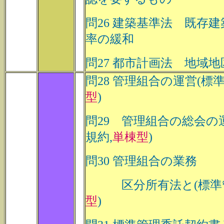
問26 建築基準法 既存
率の緩和
問27 都市計画法 地域地
問28 管理組合の運営(標
型
)
問29 管理組合の総会の
規約,
単棟型
)
問30 管理組合の業務
区分所有法と(標準管
型
)