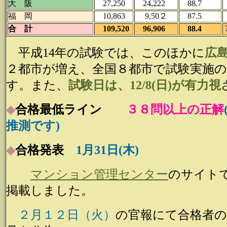
大 阪
27,250
24,222
88.7
福 岡
10,863
9,50２
87.5
合 計
109,520
96,906
88.4
平成14年の試験では、このほかに
広島
２都市が増え、全国８都市で試験実施
す。また、
試験日は、12/8(日)が有力視
◆
合格最低ライン
３８問以上の正解
推測です)
◆
合格発表
1月31日(木)
マンション管理センター
のサイト
掲載しました。
２月１２日（火）
の官報にて合格者の