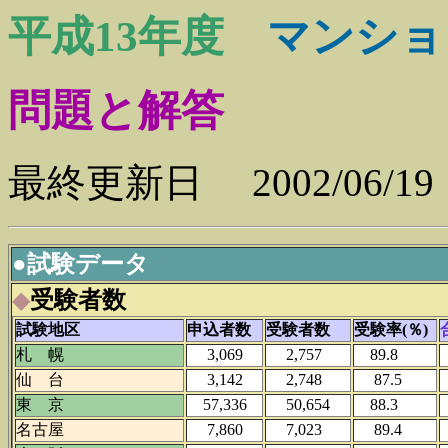
平成13年度
マンショ
問題と解答
最終更新日 2002/06/19
●
試験データ
◆
受験者数
試験地区
申込者数
受験者数
受験率(％)
札 幌
3,069
2,757
89.8
仙 台
3,142
2,748
87.5
東 京
57,336
50,654
88.3
名古屋
7,860
7,023
89.4