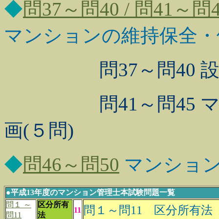
◆
問37～問40 / 問41～問4
マンションの維持保全・修
問37～問40 
問41～問45 マン
画(５問)
◆
問46～問50
マンション
●
平成13年度のマンション管理士本試験問題一覧
問１ ～
区分所有
問１～問11 区分所有法
11
問11
法