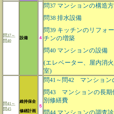
問37 マンションの構造
問38 排水設備
問39 キッチンのリフォ
問37～
チンの増築
設備
４
問40
問40 マンションの設備
(エレベーター、屋内消
室)
問41～問42 マンショ
問43 マンションの長期
別修繕費
維持保全
問41～
５
問45
修繕計画
問44 マンションの調査