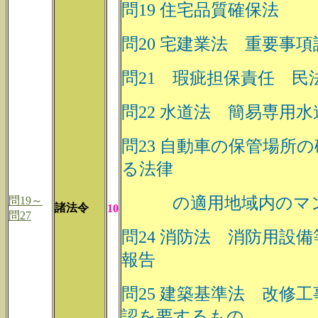
問19 住宅品質確保法
問20 宅建業法 重要事項
問21 瑕疵担保責任 民
問22 水道法 簡易専用
問23 自動車の保管場所
る法律
の適用地域内のマン
問19～
諸法令
10
問27
問24 消防法 消防用設
報告
問25 建築基準法 改修
認を要するもの