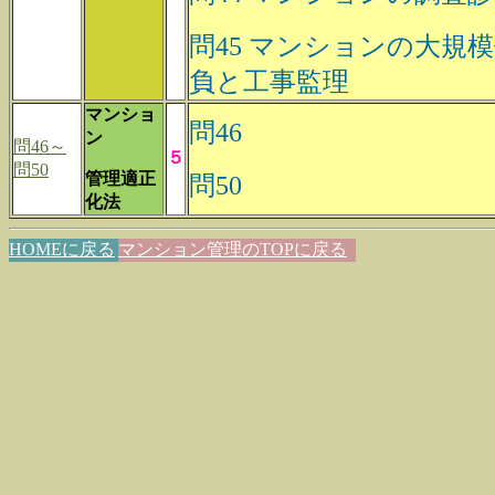
問45 マンションの大規
負と工事監理
マンショ
問46
ン
問46～
５
問50
管理適正
問50
化法
HOMEに戻る
マンション管理のTOPに戻る