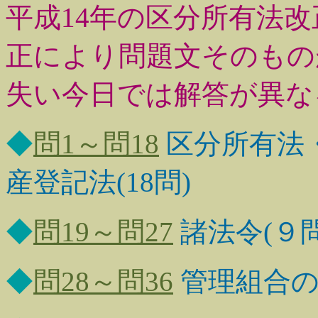
平成14年の区分所有法
正により問題文そのもの
失い今日では解答が異な
◆
問1～問18
区分所有法
産登記法(18問)
◆
問19～問27
諸法令(９問
◆
問28～問36
管理組合の