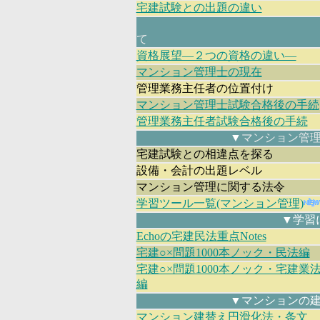
宅建試験との出題の違い
て
資格展望―２つの資格の違い―
マンション管理士の現在
管理業務主任者の位置付け
マンション管理士試験合格後の手続
管理業務主任者試験合格後の手続
▼
マンション管
宅建試験との相違点を探る
設備・会計の出題レベル
マンション管理に関する法令
学習ツール一覧(マンション管理)
▼学習
Echoの宅建民法重点Notes
宅建○×問題1000本ノック・民法編
宅建○×問題1000本ノック・宅建業
編
▼マンションの
マンション建替え円滑化法・条文