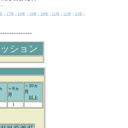
2
年
，
17年
，
18年
，
19年
，
20年
，
21年
，
22年
，
23年
，
*********
レッション
～10ヵ
ヵ
～9ヵ
月
月
以上
1
43
44
45
46
47