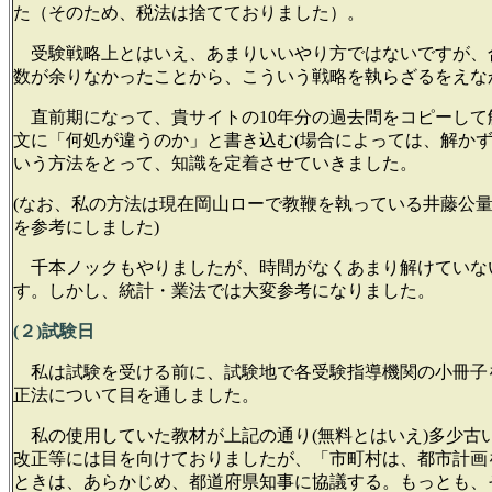
た（そのため、税法は捨てておりました）。
受験戦略上とはいえ、あまりいいやり方ではないですが、
数が余りなかったことから、こういう戦略を執らざるをえな
直前期になって、貴サイトの10年分の過去問をコピーして
文に「何処が違うのか」と書き込む(場合によっては、解かず
いう方法をとって、知識を定着させていきました。
(なお、私の方法は現在岡山ローで教鞭を執っている井藤公
を参考にしました)
千本ノックもやりましたが、時間がなくあまり解けていな
す。しかし、統計・業法では大変参考になりました。
(２)試験日
私は試験を受ける前に、試験地で各受験指導機関の小冊子
正法について目を通しました。
私の使用していた教材が上記の通り(無料とはいえ)多少古
改正等には目を向けておりましたが、「市町村は、都市計画
ときは、あらかじめ、都道府県知事に協議する。もっとも、