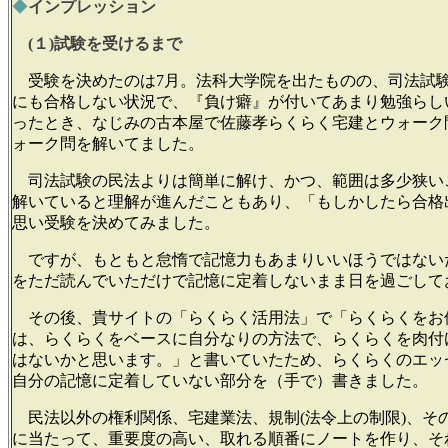
◆
インプレッション
(１)試験を受けるまで
受験を決めたのは7月。法科大学院を出たものの、司法試
にも合格しない状況で、『負け癖』が付いてあまり勉強らし
ったとき、なじみの古本屋で佐藤孝らくらく宅建とウォーク
ォーク問を解いてました。
司法試験の民法よりは簡単に解け、かつ、範囲は多少狭い
解いていると理解が進んだこともあり、「もしかしたら合格
思い受験を決めてみました。
ですが、もともと怠惰で記憶力もあまりいいほうではない
をただ読んでいただけで記憶に定着しないまま日を過ごして
その後、貴サイトの「らくらく活用法」で「らくらくをお
は、らくらくをベースに自分なりの方法で、らくらくを肉付
はないかと思います。」と書いていたため、らくらくのエッ
自分の記憶に定着していない部分を（手で）書きました。
民法以外の権利関係、宅建業法、規制(法令上の制限)、そ
に当たって、重要度の高い、取れる順番にノートを作り、そ