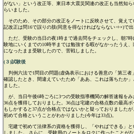
がない」という改正等、東日本大震災関連の改正も当然知ら
らいました。
そのため、その部分の改正をノートに反映させて、覚えてい
記改正は問16で誤りの肢(同意を得なければならない⇒×)で出
ただ、受験の当日の夜1時まで過去問をチェックし、朝7時
験地にいくまでの10時半までは勉強する暇がなかったうえ、
になったまま受験したので、苦戦しました。
(３)試験後
判例六法で1問目の問題(虚偽表示における善意の「第三者
確認したとき、間違えていたため「ああ、これは落ちたか」
ました。
が、当日午後6時ごろに3つの受験指導機関の解答速報をみ
36点を獲得しておりました。36点は宅建の合格点数の最高
もしかすると37点が合格点ではないかと疑っておりましたが
初めて合格ということがわかりました(今年は33点)。
宅建で初めて法律系の資格を獲得し、「やればできる」と
しました。 さらに、受験用のノートをロクに作ったことが