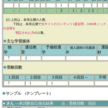
1
3
1
2
1
1
註) 上段は，各得点層の人数。
下段は，各得点層で
当サイトのコンテンツ (過去問，1000本ノッ
の活用を
明記された方
の人数。
◆
主な学習媒体
独
通信教
予備校通
通販
個人講師の宅建講
学
育
学
座
材
7
2
◆
受験回数
１回目
２回目
３回目
４回目～
不
7
1
1
◆
サンプル (テンプレート)
● さん ―
本試験自己採点結果 点，受験回数 回目