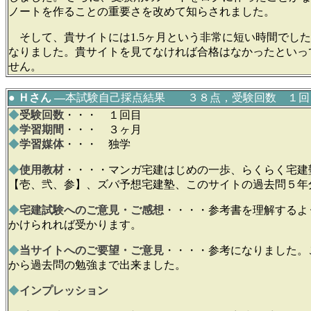
ノートを作ることの重要さを改めて知らされました。
そして、貴サイトには1.5ヶ月という非常に短い時間でし
なりました。貴サイトを見てなければ合格はなかったといっ
せん。
● Ｈさん ―
本試験自己採点結果 ３８点，受験回数 １回
◆
受験回数
・・・ １回目
◆
学習期間
・・・ ３ヶ月
◆
学習媒体
・・・ 独学
◆
使用教材
・・・・マンガ宅建はじめの一歩、らくらく宅建
【壱、弐、参】、ズバ予想宅建塾、このサイトの過去問５年
◆
宅建試験へのご意見・ご感想
・・・・参考書を理解するよ
かけられれば受かります。
◆
当サイトへのご要望・ご意見
・・・・参考になりました。
から過去問の勉強まで出来ました。
◆
インプレッション