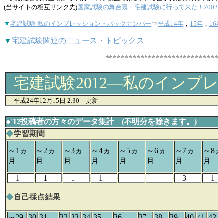
(当サイトの相互リンク先)
国家試験の舞台裏・宅建試験に行って来た！200
▼
宅建試験-私のインプレッション・バックナンバー
⇒
平成14年
，
15年
，
16
▼
宅建試験関連の二ュース・トピックス
**********************************
宅建試験2012―私のインプ
平成24年12月15日 2:30 更新
●'12投稿者の方々のデータ集計 (不明分を除きます。)
◆
学習期間
～1ヵ
～2ヵ
～3ヵ
～4ヵ
～5ヵ
～6ヵ
～7ヵ
～8
月
月
月
月
月
月
月
月
1
1
1
1
3
1
◆
自己採点結果
～29
30
31
32
33
34
35
36
37
38
39
40
41
42