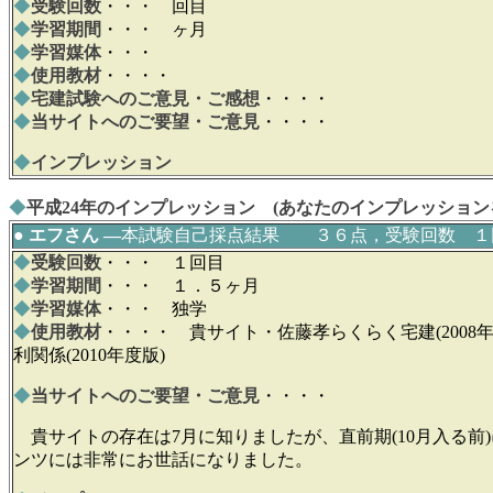
◆
受験回数
・・・ 回目
◆
学習期間
・・・ ヶ月
◆
学習媒体
・・・
◆
使用教材
・・・・
◆
宅建試験へのご意見・ご感想
・・・・
◆
当サイトへのご要望・ご意見
・・・・
◆
インプレッション
◆
平成24年のインプレッション (あなたのインプレッション
● エフさん ―
本試験自己採点結果 ３６点，受験回数 １
◆
受験回数
・・・ １回目
◆
学習期間
・・・ １．５ヶ月
◆
学習媒体
・・・ 独学
◆
使用教材
・・・・ 貴サイト・佐藤孝らくらく宅建(2008
利関係(2010年度版)
◆
当サイトへのご要望・ご意見
・・・・
貴サイトの存在は7月に知りましたが、直前期(10月入る前
ンツには非常にお世話になりました。