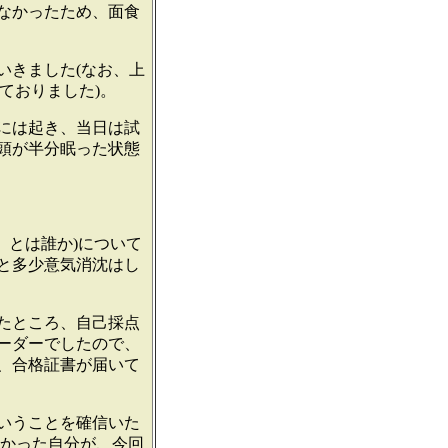
なかったため、面食
きました(なお、上
ておりました)。
には起き、当日は試
頭が半分眠った状態
」とは誰か)について
と多少意気消沈はし
たところ、自己採点
ボーダーでしたので、
、合格証書が届いて
いうことを確信いた
なかった自分が、今回