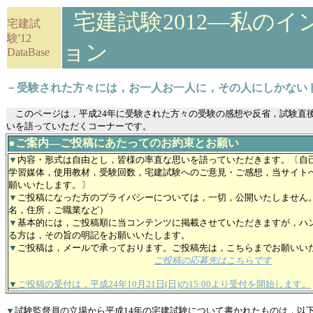
宅建試験2012―私の
宅建試
験'12
ョン
DataBase
－受験された方々には，お一人お一人に，その人にしかない
このページは，平成24年に受験された方々の受験の感想や反省，試験直
いを語っていただくコーナーです。
●ご案内―ご投稿にあたってのお約束とお願い
▼
内容・形式は自由とし，皆様の率直な思いを語っていただきます。〔自
学習媒体，使用教材，受験回数，宅建試験へのご意見・ご感想，当サイト
願いいたします。〕
▼
ご投稿になった方のプライバシーについては，一切，公開いたしません
名，住所，ご職業など）
▼
基本的には，ご投稿順に当コンテンツに掲載させていただきますが，ハ
る方は，その旨の明記をお願いいたします。
▼
ご投稿は，メールで承っております。ご投稿先は，こちらまでお願いい
ご投稿の応募先はこちらです
▼
ご投稿の受付は，平成24年10月21日(日)の15:00より受付を開始します。
▼
試験監督員の立場から平成14年の宅建試験について書かれたものは，以