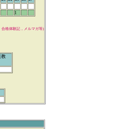
1
ク，合格体験記，
メルマガ等)
教
明