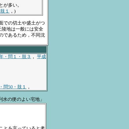
とが多い。
・肢１
，)
面での切土や盛土がつ
丘陵地は一般には安全
のであるため，不同沈
1年・問１・肢３
，
平成
・問50・肢１
，
利水の便のよい宅地」
ことを言っていると考