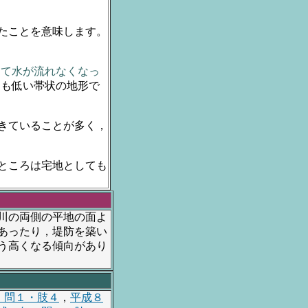
たことを意味します。
って水が流れなくなっ
りも低い帯状の地形で
きていることが多く，
ところは宅地としても
川の両側の平地の面よ
あったり，堤防を築い
う高くなる傾向があり
・問１・肢４
，
平成８