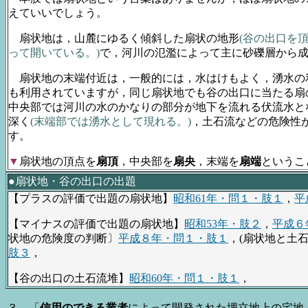
えていいでしょう。
扇状地は，山麓にゆるく傾斜した扇状の地形
(谷の出口を
って開いている。)
で，河川の氾濫によって主に砂礫層から
扇状地の末端付近は，一般的には，水はけもよく，湧水の
も利用されていますが，同じ扇状地でも谷の出口に当たる扇
中央部では河川の水のかなりの部分が地下を流れる伏流水と
深く
(末端部では湧水として現れる。)
，土石流などの危険性
す。
▼
扇状地の頂点を
扇頂
，中央部を
扇央
，末端を
扇端
というこ
●扇状地・谷の出口の出題
【プラスの評価で出題の扇状地】
昭和61年・問１・肢１
，
平
【マイナスの評価で出題の扇状地】
昭和53年・肢２
，
平成６
状地の危険度の判断〕
平成８年・問１・肢１
，(扇状地と土石
肢３
，
【谷の出口の土石流堆】
昭和60年・問１・肢１
，
３．「
信用のできる業者
によって開発された埋立地上の宅地