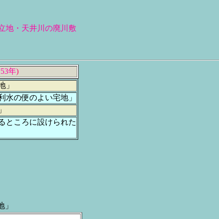
立地・天井川の廃川敷
53年
)
地」
利水の便のよい宅地」
」
るところに設けられた
。
地」