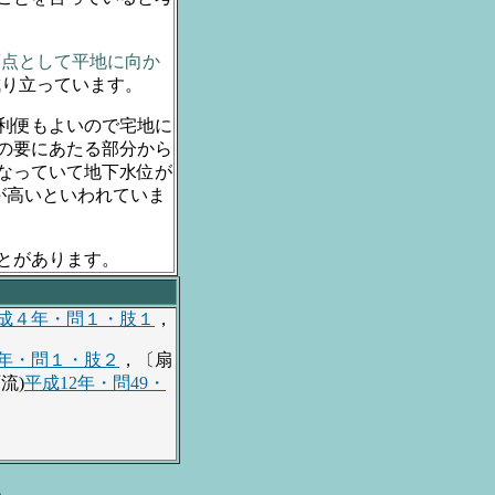
頂点として平地に向か
成り立っています。
利便もよいので宅地に
の要にあたる部分から
なっていて地下水位が
が高いといわれていま
とがあります。
成４年・問１・肢１
，
年・問１・肢２
，〔扇
流)
平成12年・問49・
」