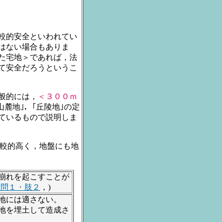
較的安全といわれてい
はない場合もありま
た宅地＞であれば，法
て安全だろうというこ
般的には，
＜３００ｍ
山麓地｣，｢丘陵地｣の定
ているもので説明しま
較的高く，地盤にも地
崩れを起こすことが
・問１・肢２
，)
地には適さない。
地を埋土して造成さ