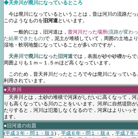
◆天井川が廃川になっているところ
今は廃川になっているということは，昔は河川の流路だっ
このようなものを
旧河道
といいます。
一般的には，旧河道は，
昔河川だった場所
(流路が変わ
た結果できたもの)
で，泥土が堆積していて，周囲の土地よ
湿地・軟弱地盤になっていることが多いのですが，
天井川で廃川になった旧河道
では，表面が砂や砂礫からで
周囲よりも１ｍ～１.５ｍほど高くなっています。
このため，昔天井川だったところで今は廃川になっている
利用されています。
●天井川
天井川とは，土砂の堆積で河床がしだいに高くなって，河
りも高くなっている川のことをいいます。河岸に自然堤防が
たりすると，河川は氾濫しなくなるので，河床はよりいっそ
ます。
●旧河道の出題
(
平成３年・問１・肢３
)，
平成６年・問１・肢４
，
平成７年