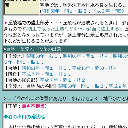
間
宅地では，地盤沈下や排水不良を生じるこ
(
昭和60年・問１・肢２
，
平成９年・問50
▼
丘陵地での盛土部分
・・・丘陵地が造成されるときは，斜
きものです
(切土で取った土塊などを低い斜面に盛土する)
。
な地盤と考えられていますが，盛土部分は最近形成されたも
下などが生じることがあります。
●台地・丘陵地・段丘の出題
【丘陵地】
昭和53年・肢１
，
昭和60年・問１・肢４
，
昭和6
６年・問１・肢１
，
【台地】
昭和61年・問１・肢３
，
平成16年・問50・肢４
，
【段丘】
平成７年・問１・肢１
，
【台地の縁辺部】
平成７年・問１・肢２
，
【丘陵地・台地内の谷間】
昭和60年・問１・肢２
，
平成９年
２．「谷の出口の位置にあたり，水はけもよく，地下水など
【正解：
最も不適当
】
◆谷の出口の扇状地
本肢では扇状地という言葉はありませんが，ほぼ扇状地の