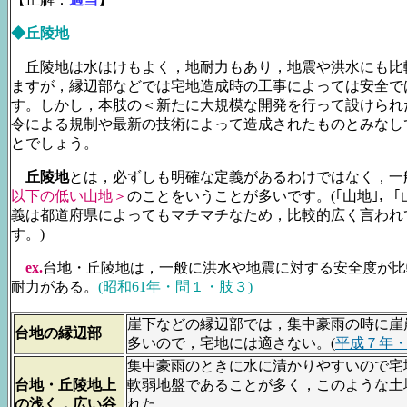
◆丘陵地
丘陵地は水はけもよく，地耐力もあり，地震や洪水にも比
ますが，縁辺部などでは宅地造成時の工事によっては安全で
す。しかし，本肢の＜新たに大規模な開発を行って設けられ
令による規制や最新の技術によって造成されたものとみなし
とでしょう。
丘陵地
とは，必ずしも明確な定義があるわけではなく，一
以下の低い山地＞
のことをいうことが多いです。(｢山地｣，｢
義は都道府県によってもマチマチなため，比較的広く言われ
す。)
ex.
台地・丘陵地は，一般に洪水や地震に対する安全度が比
耐力がある。
(昭和61年・問１・肢３)
崖下などの縁辺部では，集中豪雨の時に崖
台地の縁辺部
多いので，宅地には適さない。(
平成７年
集中豪雨のときに水に漬かりやすいので宅
台地・丘陵地上
軟弱地盤であることが多く，このような土
の浅く，広い谷
れた