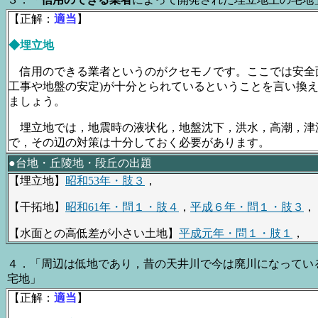
【正解：
適当
】
◆埋立地
信用のできる業者というのがクセモノです。ここでは安全面
工事や地盤の安定)が十分とられているということを言い換
ましょう。
埋立地では，地震時の液状化，地盤沈下，洪水，高潮，津
で，その辺の対策は十分しておく必要があります。
●台地・丘陵地・段丘の出題
【埋立地】
昭和53年・肢３
，
【干拓地】
昭和61年・問１・肢４
，
平成６年・問１・肢３
，
【水面との高低差が小さい土地】
平成元年・問１・肢１
，
４．「周辺は低地であり，昔の天井川で今は廃川になってい
宅地」
【正解：
適当
】