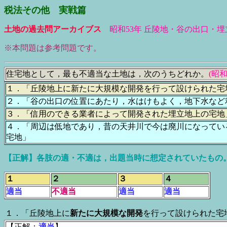
税法その他 実戦篇
土地の過去問アーカイブス
昭和53年
丘陵地・谷の出口・埋
※本問題は参考問題です。
住宅地として，最も不適当な土地は，次のうちどれか。
(
昭和
１．「丘陵地上に新たに大規模な開発を行って設けられた宅
２．「谷の出口の位置にあたり，水はけもよく，地下水など
３．「信用のできる業者によって開発された埋立地上の宅地
４．「周辺は低地であり，昔の天井川で今は廃川になってい
宅地」
【正解】各肢の適・不適は，出題当時に想定されていたもの
１
２
３
４
適当
不適当
適当
適当
１．「丘陵地上に
新たに大規模な開発
を行って設けられた宅
【正解：
適当
】