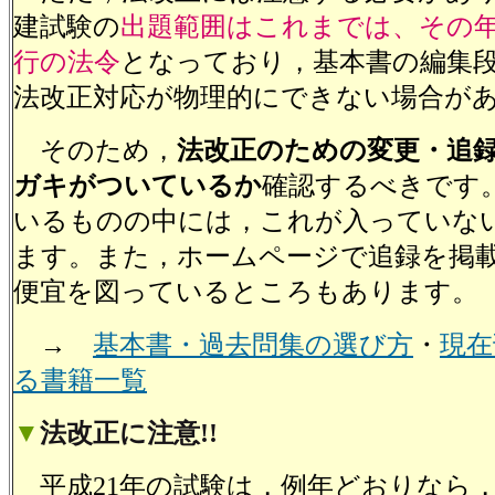
建試験の
出題範囲はこれまでは、その
行の法令
となっており，基本書の編集
法改正対応が物理的にできない場合が
そのため，
法改正のための変更・追
ガキがついているか
確認するべきです
いるものの中には，これが入っていな
ます。また，ホームページで追録を掲
便宜を図っているところもあります。
→
基本書・過去問集の選び方
・
現在
る書籍一覧
▼
法改正に注意
!!
平成21年の試験は，例年どおりなら