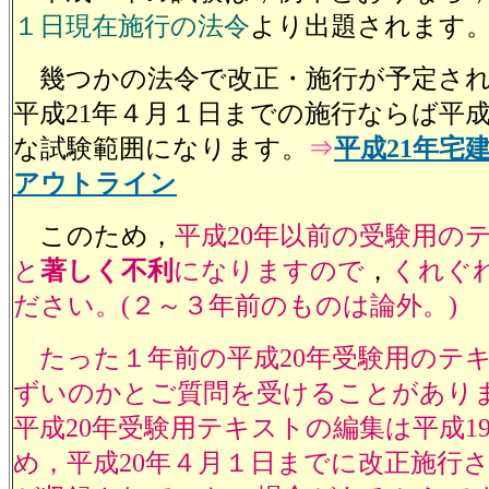
１日現在施行の法令
より出題されます
幾つかの法令で改正・施行が予定され
平成21年４月１日までの施行ならば平成
な試験範囲になります。
⇒
平成21年宅
アウトライン
このため，
平成20年以前の受験用の
と
著しく不利
になりますので
，
くれぐ
ださい。(２～３年前のものは論外。)
たった１年前の平成20年受験用のテ
ずいのかとご質問を受けることがあり
平成20年受験用テキストの編集は平成1
め，平成20年４月１日までに改正施行