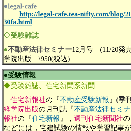
●legal-cafe
http://legal-cafe.tea-nifty.com/blog/2
30fa.html
◇受験雑誌
●
不動産法律セミナー
12月号 (11/20
学院出版 \950(税込)
●受験情報
◆受験雑誌、住宅新聞系新聞
住宅新報社
の『
不動産受験新報
』
(季
経学院出版
の月刊誌『
不動産法律セミナ
報社
の『
住宅新報
』，
週刊住宅新聞社
の
などには，宅建試験の情報や学習記事