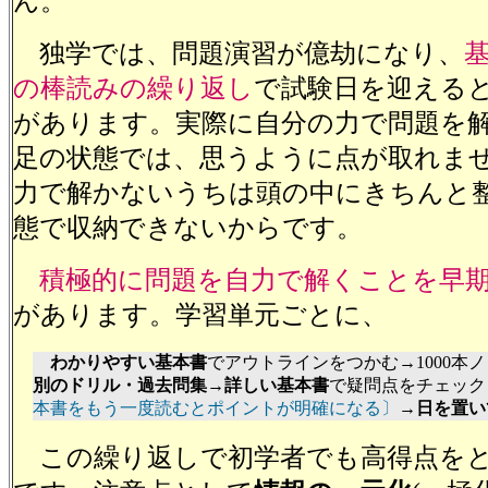
ん。
独学では、問題演習が億劫になり、
の棒読みの繰り返し
で試験日を迎える
があります。実際に自分の力で問題を
足の状態では、思うように点が取れま
力で解かないうちは頭の中にきちんと
態で収納できないからです。
積極的に問題を自力で解くことを早
があります。学習単元ごとに、
わかりやすい基本書
でアウトラインをつかむ→1000本
別のドリル・過去問集
→
詳しい基本書
で疑問点をチェック
本書をもう一度読むとポイントが明確になる〕
→
日を置い
この繰り返しで初学者でも高得点をと