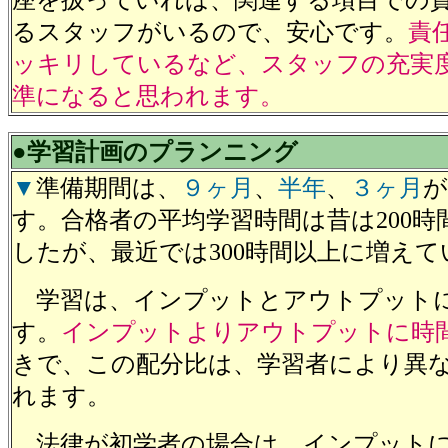
座を扱っていれば、関連する項目での
るスタッフがいるので、安心です。
責
ッキリしているなど、スタッフの充実
準になると思われます。
●学習計画のプランニング
▼
準備期間は、
９ヶ月
、
半年
、
３ヶ月
が
す。合格者の平均学習時間は昔は200時
したが、最近では300時間以上に増えて
学習は、インプットとアウトプット
す。
インプットよりアウトプットに時
きで、この配分比は、学習者により異
れます。
法律が初学者の場合は、インプットに