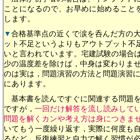
ことになるので、お早めに始めること
します。
▼
合格基準点の近くで涙を呑んだ方の
ット不足というよりもアウトプット不
いと言われています。宅建試験の場合
少の温度差を除けば，中身は変わりま
のは実は，問題演習の方法と問題演習
にあります。
基本書を読んですぐに関連する問題を
ですが，
一回だけ解答を流し読みして
問題を解くカンや考え方は身につきま
いてもう一度繰り返す，実際に何度も
るなど，反復練習と自力で解く習慣が