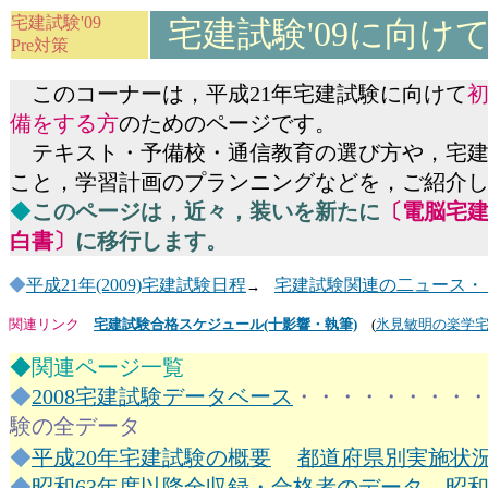
宅建試験'09
宅建試験'09に向け
Pre対策
このコーナーは，平成21年宅建試験に向けて
備をする方
のためのページです。
テキスト・予備校・通信教育の選び方や，宅建
こと，学習計画のプランニングなどを，ご紹介
◆
このページは，近々，装いを新たに
〔電脳宅
白書〕
に移行します。
◆
平成21年(2009)宅建試験日程
宅建試験関連の二ュース・
→
関連リンク
宅建試験合格スケジュール(十影響・執筆)
(
氷見敏明の楽学
◆関連ページ一覧
◆
2008宅建試験データベース
・・・・・・・・・
験の全データ
◆
平成20年宅建試験の概要
都道府県別実施状
◆
昭和63年度以降全収録・合格者のデータ
，
昭和