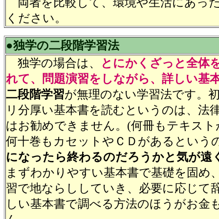
両者を比較して、環境や生活にあった
ください。
●独学の二段階学習法
独学の場合は、
とにかくざっと全体
れて、問題演習をしながら、詳しい基
二段階学習
が無理のない学習法です。
リ分厚い基本書を読むというのは、法
はお勧めできません。(何冊もテキスト
何十巻もカセットやＣＤがあるという
になったら終わるのだろうかと気が遠
まずわかりやすい基本書で基礎を固め
習で地ならししていき、必要に応じて
しい基本書で調べる方法のほうがお金