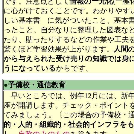
です。注意点として
情報の一元化
(一極
に心がけておくことです。わかりやすい基
しい基本書 に気がついたこと、基本
ったこと、自分なりに整理した図表な
たり、貼ったりするなどの作業や工夫
驚くほど学習効果が上がります。
人間
から与えられた受け売りの知識では身
うになっている
からです。
●
予備校・通信教育
早いところでは、例年12月には、新
座が開講します。チェック・ポイント
てみましょう。〔この場合の予備校・
的・人的・組織的・社会的インフラを