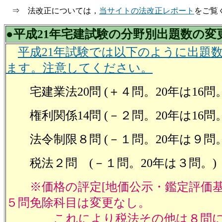
⇒ 法改正については，
当サイトの法改正レポート
をご覧
●平成21年宅建試験の分野別出題数の変
平成21年試験では以下のように出題
ます。注意してください。
宅建業法20問 (＋４問。20年は16問。
権利関係14問 (－２問。20年は16問。
法令制限８問 (－１問。20年は９問。
税法２問 (－１問。20年は３問。)
※価格の評定[地価公示・鑑定評価基
５問免除科目は変更なし。
これにより税法その他は８問に