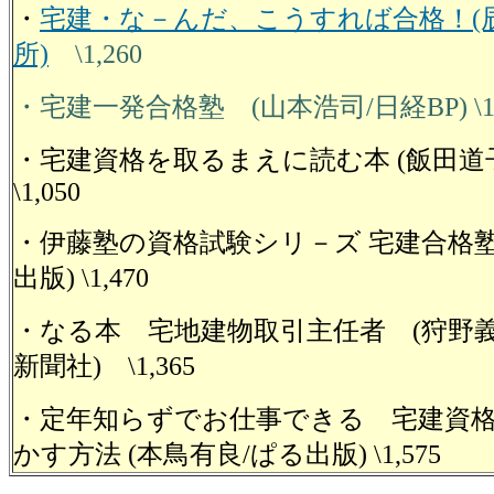
・
宅建・な－んだ、こうすれば合格！(
所)
\1,260
・宅建一発合格塾 (山本浩司/日経BP) \1,
・宅建資格を取るまえに読む本 (飯田道子
\1,050
・伊藤塾の資格試験シリ－ズ 宅建合格塾 
出版) \1,470
・なる本 宅地建物取引主任者 (狩野義
新聞社) \1,365
・定年知らずでお仕事できる 宅建資
かす方法
(本鳥有良/ぱる出版)
\1,575