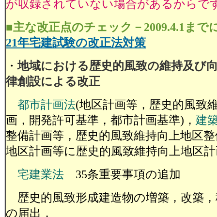
が収録されていない場合があるからで
■主な改正点のチェック－2009.4.1ま
21年宅建試験の改正法対策
・
地域における歴史的風致の維持及び
律創設による改正
都市計画法
(地区計画等，歴史的風致
画，開発許可基準，都市計画基準)，
建
整備計画等，歴史的風致維持向上地区整
地区計画等に歴史的風致維持向上地区計
宅建業法
35条重要事項の追加
歴史的風致形成建造物の増築，改築，
の届出，