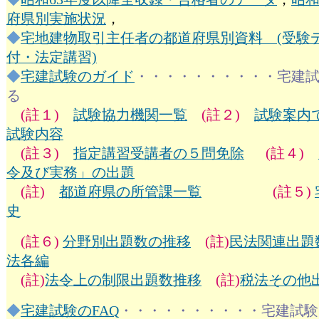
府県別実施状況
，
◆
宅地建物取引主任者の都道府県別資料 (受験
付・法定講習)
◆
宅建試験のガイド
・・・・・・・・・・宅建
る
(註１)
試験協力機関一覧
(註２)
試験案内
試験内容
(註３)
指定講習受講者の５問免除
(註４)
令及び実務」の出題
(註)
都道府県の所管課一覧
(註５)
史
(註６)
分野別出題数の推移
(註)
民法関連出題
法各編
(註)
法令上の制限出題数推移
(註)
税法その他
◆
宅建試験のFAQ
・・・・・・・・・・宅建試験