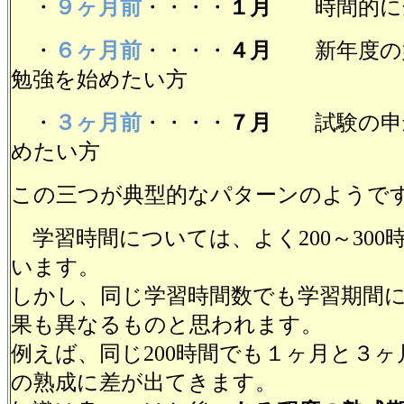
・
９ヶ月前
・・・・
１月
時間的に余
・
６ヶ月前
・・・・
４月
新年度の始
勉強を始めたい方
・
３ヶ月前
・・・・
７月
試験の申込
めたい方
この三つが典型的なパターンのようで
学習時間については、よく200～300
います。
しかし、同じ学習時間数でも学習期間
果も異なるものと思われます。
例えば、同じ200時間でも１ヶ月と３
の熟成に差が出てきます。