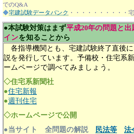
でのQ&A
◆
宅建試験データバンク
・・・・・・・・・・
●本試験対策はまず
平成20年の問題と
イン
を知ることから
各指導機関とも、宅建試験終了直後に
説を発行しています。予備校・住宅系
ームページで調べてみましょう。
◇住宅系新聞社
●
住宅新報
●
週刊住宅
◇ホームページで公開
●当サイト 全問題の解説
民法等
法