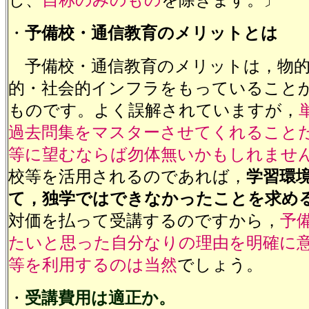
し、
自称のみのもの
を除きます。〕
・
予備校・通信教育のメリットとは
予備校・通信教育のメリットは，物的
的・社会的インフラをもっていること
ものです。よく誤解されていますが，
過去問集をマスターさせてくれること
等に望むならば勿体無いかもしれませ
校等を活用されるのであれば，
学習環
て，独学ではできなかったことを求め
対価を払って受講するのですから，
予
たいと思った自分なりの理由を明確に
等を利用するのは当然
でしょう。
・
受講費用は適正か。