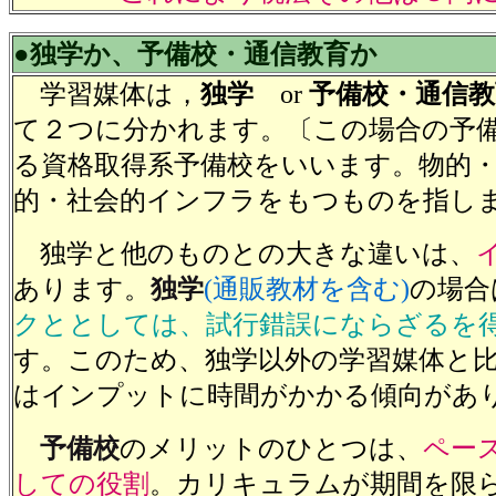
●独学か、予備校・通信教育か
学習媒体は，
独学
or
予備校・通信教
て２つに分かれます。〔この場合の予
る資格取得系予備校をいいます。物的
的・社会的インフラをもつものを指し
独学と他のものとの大きな違いは、
あります。
独学
(通販教材を含む)
の場合
クととしては、試行錯誤にならざるを
す。このため、独学以外の学習媒体と
はインプットに時間がかかる傾向があ
予備校
のメリットのひとつは、
ペー
しての役割
。カリキュラムが期間を限