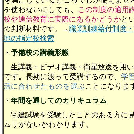
を満たしているところでしか使えませ
を使わないにしても、
この制度の適用
校や通信教育に実際にあるかどうか
と
の判断材料です。→
職業訓練給付制度・
地の指定校検索
・
予備校の講義形態
生講義・ビデオ講義・衛星放送を用い
です。長期に渡って受講するので、
学
活に合わせたものを選ぶ
ことになりま
・
年間を通してのカリキュラム
宅建試験を受験したことのある方に
ムリがないかわかります。