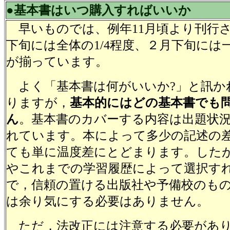
●基本書はいつ購入すればいいか
早いものでは、例年11月頃より刊行さ
下旬には全体の1/4程度、２月下旬には
が揃っています。
よく「基本書は何がいいか?」と訊か
りますが，
基本的にはどの基本書でも
ん
。基本書のカバーする内容は出題状
れています。本によって多少の記述の
ても単に温度差にとどまります。した
やこれまでの学習履歴によって選択す
で，信頼の置ける出版社や予備校のも
は余り気にする必要はありません。
ただ，法改正には注意する必要があり