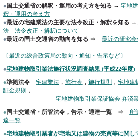
●
国土交通省の解釈・運用の考え方を知る
→
宅地建
釈・運用の考え方
●
最近の宅建業法の主要な法令改正・解釈を知る
→
法 法令改正・解釈について
●
最近の国土交通省の動向を知る
⇒
最近の研究会
〔最近の総合政策局の動向・通知・告示など〕
●
宅地建物取引業法施行状況調査結果 (平成22年度)
●
準拠法令
宅建業法
，
施行令
，
施行規則
，
宅地建
証金規則
，
宅地建物取引業保証協会 弁済
●
国土交通省・所管法令，告示・通達一覧
⇒
所
達一覧
●
宅地建物取引業者が宅地又は建物の売買等に関し