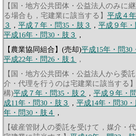
【国・地方公共団体・公益法人のみに
る場合も，宅建業に該当する】
平成４年
３
，
平成７年・問35・肢３
，
平成９年・
平成16年・問30・肢３
，
【農業協同組合】(売却)
平成15年・問30
平成22年・問26・肢１
，
【国・地方公共団体・公益法人から委託
介・代理を行うのは宅建業に該当する】
構)
平成７年・問35・肢２
，
平成９年・問
成11年・問30・肢３
，
平成14年・問30
年・問30・肢４
，
【破産管財人の委託を受けて，媒介・