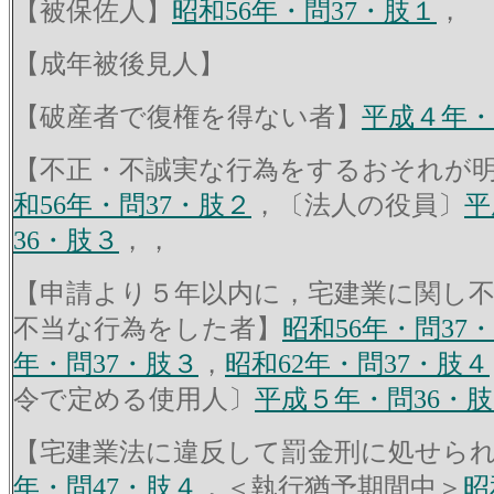
【被保佐人】
昭和56年・問37・肢１
，
【成年被後見人】
【破産者で復権を得ない者】
平成４年・
【不正・不誠実な行為をするおそれが
和56年・問37・肢２
，〔法人の役員〕
平
36・肢３
，，
【申請より５年以内に，宅建業に関し
不当な行為をした者】
昭和56年・問37
年・問37・肢３
，
昭和62年・問37・肢４
令で定める使用人〕
平成５年・問36・
【宅建業法に違反して罰金刑に処せら
年・問47・肢４
，＜執行猶予期間中＞
昭