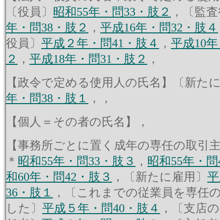
〔役員〕
昭和55年・問33・肢２
，〔監査
年・問38・肢２
，
平成16年・問32・肢４
役員〕
平成２年・問41・肢４
，
平成10年
２
，
平成18年・問31・肢２
，
【政令で定める使用人の氏名】〔新た
年・問38・肢１
，，
【個人＝その者の氏名】，
【事務所ごとに置く成年の専任の取引
＊
昭和55年・問33・肢３
，
昭和55年・問
和60年・問42・肢３
，〔新たに雇用〕
平
36・肢１
，〔これまでの従業員を専任
した〕
平成５年・問40・肢４
，〔支店の