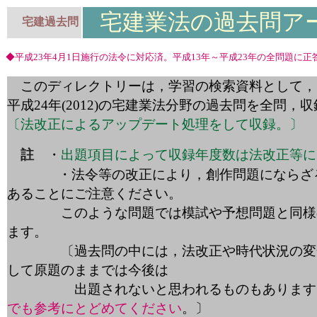
宅建業法の過去問ア
宅建過去問
◆平成23年4月1日施行の法令に対応済。平成13年～平成23年の全問題に
このディレクトリーは，学習の検索資料として，昭和5
平成24年(2012)の宅建業
法分野の過去問を全問，収
〔法改正によるアップデート処理をして収録。〕
註
・
出題項目によって収録年度数は法改正等に
・法令等の改正により，創作問題にならざ
あることにご注意ください。
このような問題では模試や予想問題と同様の
ます。
〔
過去問の中には，法改正や時代状況の変
して原題のままでは今後は
出題されないと思われるものもあります
でも参考にとどめてください
。〕