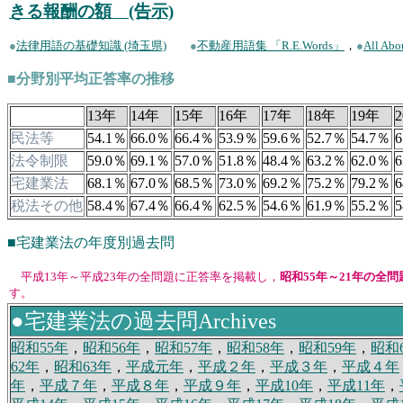
きる報酬の額 (告示)
●
法律用語の基礎知識 (埼玉県)
●
不動産用語集 「R.E.Words」
，
●
All A
■分野別平均正答率の推移
13年
14年
15年
16年
17年
18年
19年
民法等
54.1％
66.0％
66.4％
53.9％
59.6％
52.7％
54.7％
6
法令制限
59.0％
69.1％
57.0％
51.8％
48.4％
63.2％
62.0％
6
宅建業法
68.1％
67.0％
68.5％
73.0％
69.2％
75.2％
79.2％
6
税法その他
58.4％
67.4％
66.4％
62.5％
54.6％
61.9％
55.2％
5
■宅建業法の年度別過去問
平成13年～平成23年の全問題に正答率を掲載し，
昭和55年～21年の全
す。
●宅建業法の過去問Archives
昭和55年
，
昭和56年
，
昭和57年
，
昭和58年
，
昭和59年
，
昭和
62年
，
昭和63年
，
平成元年
，
平成２年
，
平成３年
，
平成４年
年
，
平成７年
，
平成８年
，
平成９年
，
平成10年
，
平成11年
，