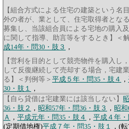
【組合方式による住宅の建築という名
外の者が、業として、住宅取得者とな
募集し、当該組合員による宅地の購入
に関して指導、助言等をするとき】＜
成14年・問30・肢３
，
【営利を目的として競売物件を購入し
して反復継続して売却する場合，宅建
る】＜判例等＞
平成５年・問35・肢４
，
30・肢１
，
【自ら貸借は宅建業には該当しない】
昭
36・肢２
，
昭和57年・問36・肢３
，
昭和
Ａ
，
平成元年・問35・肢４
，
平成４年・
(定期借地権)
平成７年・問35・肢１
，(転