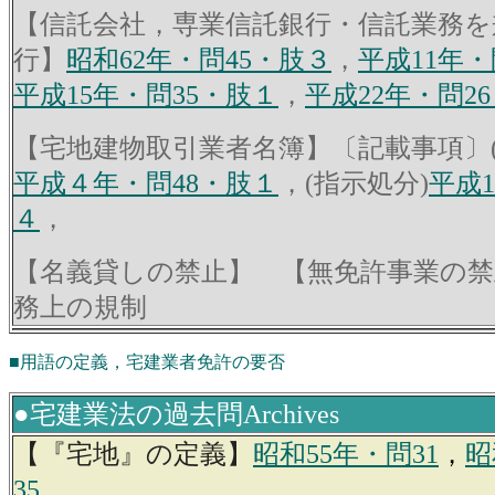
【信託会社，専業信託銀行・信託業務を
行】
昭和62年・問45・肢３
，
平成11年・
平成15年・問35・肢１
，
平成22年・問2
【宅地建物取引業者名簿】
〔記載事項〕
平成４年・問48・肢１
，(指示処分)
平成1
４
，
【名義貸しの禁止】
【無免許事業の禁
務上の規制
■用語の定義，宅建業者免許の要否
●宅建業法の過去問Archives
【『宅地』の定義】
昭和55年・問31
，
昭
35
，