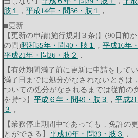
当しない】
平成６年・問39・肢１
，
平成
肢１
，
平成14年・問36・肢１
，
■更新
【更新の申請(施行規則３条)】(90日前か
の間)
昭和55年・問40・肢１
，
平成16年
平成21年・問26・肢２
，
【有効期間満了前に更新に申請をして
満了日までに処分がなされないときは
ついての処分がなされるまでは従前の
を持つ】
平成６年・問49・肢３
，
平成2
３
，
【業務停止期間中であっても，免許の
とができる】
平成10年・問33・肢３
，