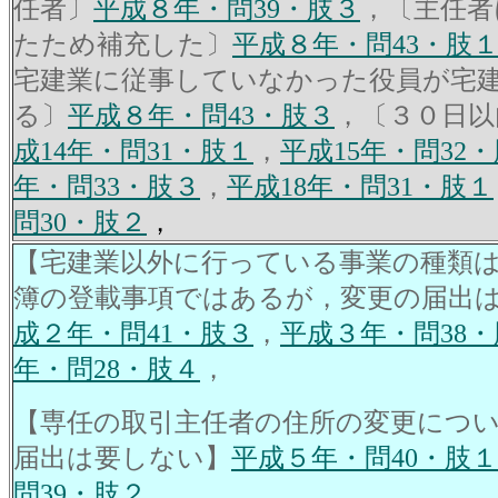
任者〕
平成８年・問39・肢３
，〔主任者
たため補充した〕
平成８年・問43・肢
宅建業に従事していなかった役員が宅
る〕
平成８年・問43・肢３
，〔３０日以
成14年・問31・肢１
，
平成15年・問32
年・問33・肢３
，
平成18年・問31・肢１
問30・肢２
，
【宅建業以外に行っている事業の種類
簿の登載事項ではあるが，変更の届出
成２年・問41・肢３
，
平成３年・問38
年・問28・肢４
，
【専任の取引主任者の住所の変更につ
届出は要しない】
平成５年・問40・肢１
問39・肢２
，