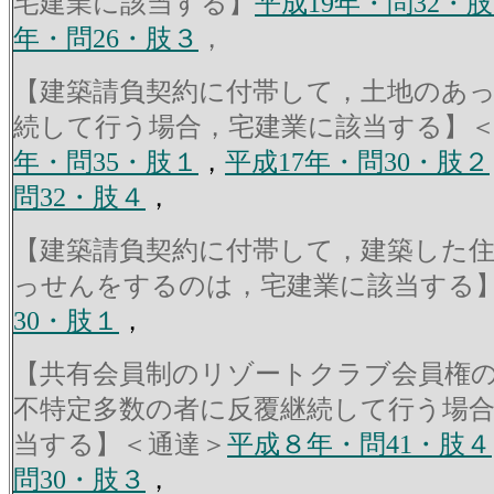
宅建業に該当する】
平成19年・問32・
年・問26・肢３
，
【建築請負契約に付帯して，土地のあ
続して行う場合，宅建業に該当する】
年・問35・肢１
，
平成17年・問30・肢２
問32・肢４
，
【建築請負契約に付帯して，建築した
っせんをするのは，宅建業に該当する
30・肢１
，
【共有会員制のリゾートクラブ会員権
不特定多数の者に反覆継続して行う場
当する】＜通達＞
平成８年・問41・肢４
問30・肢３
，