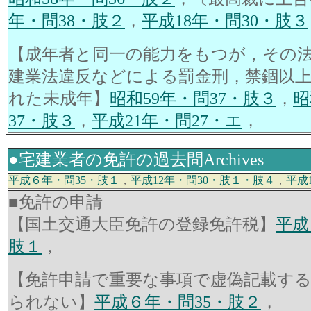
年・問38・肢２
，
平成18年・問30・肢３
【成年者と同一の能力をもつが，その
建業法違反などによる罰金刑，禁錮以
れた未成年】
昭和59年・問37・肢３
，
昭
37・肢３
，
平成21年・問27・エ
，
●宅建業者の免許の過去問Archives
平成６年・問35・肢１
，
平成12年・問30・肢１・肢４
，
平成
■免許の申請
【国土交通大臣免許の登録免許税】
平成
肢１
，
【免許申請で重要な事項で虚偽記載す
られない】
平成６年・問35・肢２
，