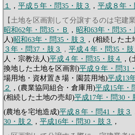
１
，
平成５年・問35・肢３
，
平成８年・
【土地を区画割して分譲するのは宅建
昭和62年・問35・Ｂ
，
昭和63年・問35
人)
昭和63年・問35・肢３
，(相続した土
３年・問37・肢３
，
平成４年・問35・肢
人・宗教法人)
平成４年・問35・肢４
，
換地した土地を区画割)
平成９年・問31
場用地・資材置き場・園芸用地)
平成13
２
，(農業協同組合・倉庫用)
平成15年・
(相続した土地の売却)
平成17年・問30・
(農地を宅地造成)
平成８年・問41・肢３
30・肢２
，
平成16年・問30・肢３
，