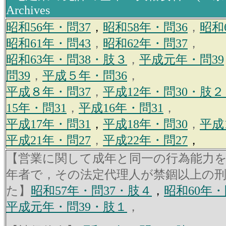
Archives
昭和56年・問37
，
昭和58年・問36
，
昭和
昭和61年・問43
，
昭和62年・問37
，
昭和63年・問38・肢３
，
平成元年・問39
問39
，
平成５年・問36
，
平成８年・問37
，
平成12年・問30・肢
15年・問31
，
平成16年・問31
，
平成17年・問31
，
平成18年・問30
，
平成
平成21年・問27
，
平成22年・問27
，
【営業に関して成年と同一の行為能力
年者で，その法定代理人が禁錮以上の
た】
昭和57年・問37・肢４
，
昭和60年・
平成元年・問39・肢１
，