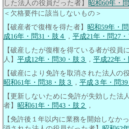
した法人の役員だった者】
昭和60年・問
＜欠格要件に該当しないもの＞
【破産者で復権を得た者】
昭和59年・問
成16年・問31・肢４
，
平成21年・問27
【破産したが復権を得ている者が役員
人】
平成12年・問30・肢３
，
平成22年・
【破産により免許を取消された法人の
昭和61年・問38・肢３
，
平成３年・問3
【更新しないために免許が失効した法
者】
昭和61年・問43・肢２
，
【免許後１年以内に業務を開始しなか
消された法人の役員だった者】
昭和62