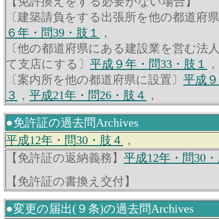
【免許換えをする必要がない場合】
〔建築請負をする出張所を他の都道府
６年・問39・肢１
，
〔他の都道府県にある建設業を営む法
て支店にする〕
平成９年・問33・肢１
，
〔案内所を他の都道府県に設置〕
平成９
３
，
平成21年・問26・肢４
，
●免許証の過去問Archives
平成12年・問30・肢４
，
【免許証の返納義務】
平成12年・問30
【免許証の書換え交付】
●変更の届出(９条)の過去問Archives