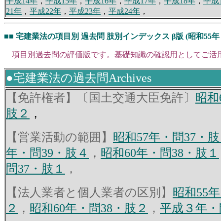
平成14年
，
平成15年
，
平成16年
，
平成17年
，
平成18年
，
平成
21年
，
平成22年
，
平成23年
，
平成24年
，
■■ 宅建業法の項目別 過去問 肢別インデックス β版 (昭和55年
項目別過去問の評価版です。基礎知識の確認用としてご活
●宅建業法の過去問Archives
【免許権者】〔国土交通大臣免許〕
昭和
肢２
，
【営業活動の範囲】
昭和57年・問37・
年・問39・肢４
，
昭和60年・問38・肢１
問37・肢１
，
【法人業者と個人業者の区別】
昭和55
２
，
昭和60年・問38・肢２
，
平成３年・