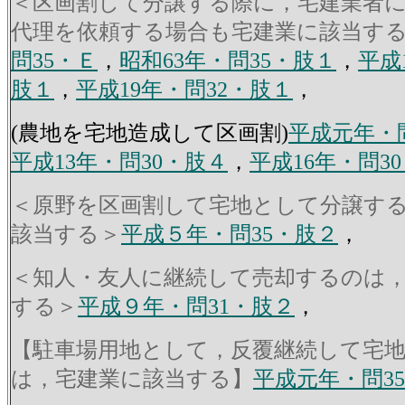
＜区画割して分譲する際に，宅建業者
代理を依頼する場合も宅建業に該当す
問35・Ｅ
，
昭和63年・問35・肢１
，
平成
肢１
，
平成19年・問32・肢１
，
(農地を宅地造成して区画割)
平成元年・
平成13年・問30・肢４
，
平成16年・問3
＜原野を区画割して宅地として分譲す
該当する＞
平成５年・問35・肢２
，
＜知人・友人に継続して売却するのは
する＞
平成９年・問31・肢２
，
【駐車場用地として，反覆継続して宅
は，宅建業に該当する】
平成元年・問3