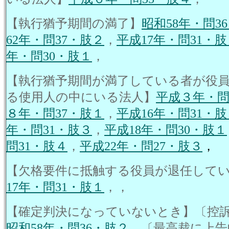
【執行猶予期間の満了】
昭和58年・問3
62年・問37・肢２
，
平成17年・問31・肢
年・問30・肢１
，
【執行猶予期間が満了している者が役
る使用人の中にいる法人】
平成３年・問
８年・問37・肢１
，
平成16年・問31・肢
年・問31・肢３
，
平成18年・問30・肢１
問31・肢４
，
平成22年・問27・肢３
，
【欠格要件に抵触する役員が退任して
17年・問31・肢１
，，
【確定判決になっていないとき】〔控
昭和58年・問36・肢２
，〔最高裁に上告