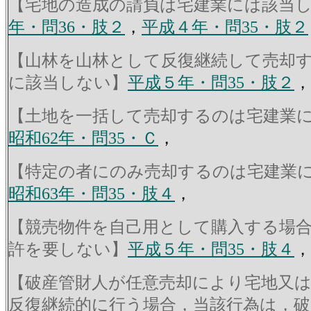
【宅地の造成の請負は宅建業には該当
年・問36・肢２
，
平成４年・問35・肢２
【山林を山林として反復継続して売却
に該当しない】
平成５年・問35・肢２
，
【土地を一括して売却するのは宅建業
昭和62年・問35・Ｃ
，
【特定の者にのみ売却するのは宅建業
昭和63年・問35・肢４
，
【競売物件を自己用として購入する場
許を要しない】
平成５年・問35・肢４
，
【破産管財人が任意売却により宅地又
反復継続的に行う場合，当該行為は，