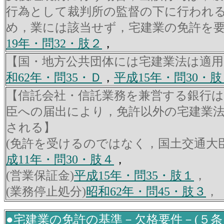
行為として裁判所の監督の下に行われ
め，業には該当せず，宅建業の免許を
19年・問32・肢２
，
【国・地方公共団体には宅建業法は適
和62年・問35・Ｄ
，
平成15年・問30・肢
【信託会社・信託業務を兼営する銀行は
臣への届出により，免許以外の宅建業
される】
(免許を受けるのではなく，国土交通大
成11年・問30・肢４
，
(営業保証金)
平成15年・問35・肢１
，
(業務停止処分)
昭和62年・問45・肢３
，
●宅建業の免許の基準－欠格要件－(５条