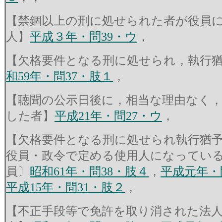
【禁錮以上の刑に処せられた者が役員
人】
平成３年・問39・ウ
，
【欠格要件となる刑に処せられ，執行
和59年・問37・肢１
，
【聴聞の公示日後に，相当な理由なく
した者】
平成21年・問27・ウ
，
【欠格要件となる刑に処せられ執行猶
役員・政令で定める使用人になってい
員〕
昭和61年・問38・肢４
，
平成元年・
平成15年・問31・肢２
，
【不正手段等で免許を取り消された法