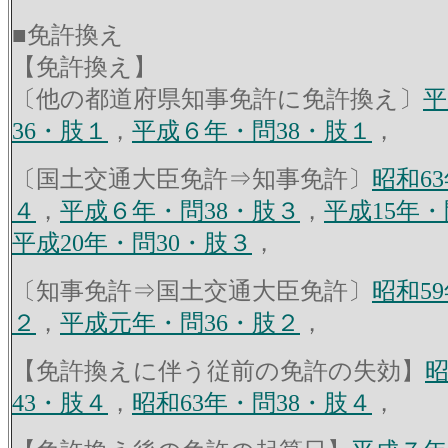
■免許換え
【免許換え】
〔他の都道府県知事免許に免許換え〕
平
36・肢１
，
平成６年・問38・肢１
，
〔国土交通大臣免許⇒知事免許〕
昭和6
４
，
平成６年・問38・肢３
，
平成15年・
平成20年・問30・肢３
，
〔知事免許⇒国土交通大臣免許〕
昭和5
２
，
平成元年・問36・肢２
，
【免許換えに伴う従前の免許の失効】
昭
43・肢４
，
昭和63年・問38・肢４
，