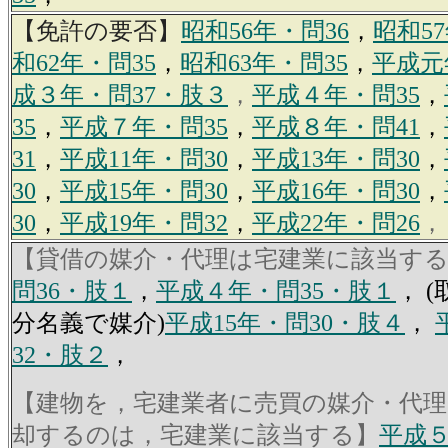
【免許の要否】
昭和56年・問36
，
昭和57
和62年・問35
，
昭和63年・問35
，
平成元
成３年・問37・肢３
，
平成４年・問35
，
35
，
平成７年・問35
，
平成８年・問41
，
31
，
平成11年・問30
，
平成13年・問30
，
30
，
平成15年・問30
，
平成16年・問30
，
30
，
平成19年・問32
，
平成22年・問26
，
【貸借の媒介・代理は宅建業に該当す
問36・肢１
，
平成４年・問35・肢１
， 
分名義で媒介)
平成15年・問30・肢４
，
32・肢２
，
【建物を，宅建業者に売買の媒介・代
却するのは，宅建業に該当する】
平成５