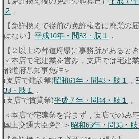
【免許換え後の免許の起算日】
平成７年
２
，
【免許換えで従前の免許権者に廃業の
はない】
平成10年・問33・肢１
，
【２以上の都道府県に事務所があると
＜本店で宅建業を営み，支店では宅建
都道府県知事免許＞
(支店で建設業)
昭和61年・問43・肢１
，
33・肢１
，
(支店で賃貸業)
平成７年・問44・肢１
，
＜本店で宅建業を営まず，支店でのみ
国土交通大臣免許＞
昭和63年・問35・肢