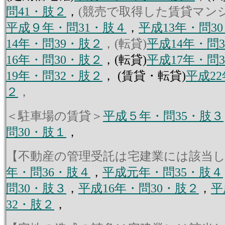
問41・肢２
，
(競売で取得した賃貸マン
平成９年・問31・肢４
，
平成13年・問3
14年・問39・肢２
，(転貸)
平成14年・問
16年・問30・肢２
，(転貸)
平成17年・問
19年・問32・肢２
， (賃貸・転貸)
平成2
２
，
＜駐車場の賃貸＞
平成５年・問35・肢３
問30・肢１
，
【不動産の管理受託は宅建業には該当
年・問36・肢４
，
平成元年・問35・肢４
問30・肢３
，
平成16年・問30・肢２
，
平
32・肢２
，