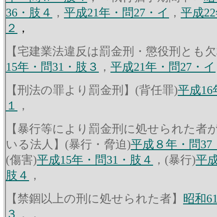
36・肢４
，
平成21年・問27・イ
，
平成2
２
，
【宅建業法違反は罰金刑・懲役刑とも欠
15年・問31・肢３
，
平成21年・問27・イ
【刑法の罪より罰金刑】(背任罪)
平成16
１
，
【暴行等により罰金刑に処せられた者
いる法人】(暴行・脅迫)
平成８年・問3
(傷害)
平成15年・問31・肢４
，(暴行)
平成
肢４
，
【禁錮以上の刑に処せられた者】
昭和6
３
，，