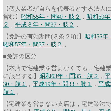
【個人業者が自らを代表者とする法人
営む】
昭和55年・問40・肢２
，
昭和60年
２
，
平成３年・問37・肢２
，
【免許の有効期間(３条２項
)】
昭和55年
昭和57年・問37・肢２
，
■免許の区分
【本店で宅建業を営まなくても，宅建
に該当する】
昭和63年・問35・肢２
，
平
30・肢１
，
平成19年・問33・肢１
，
平成
肢１
，
【宅建業を営まない支店は，宅建業法