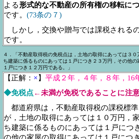
よる
形式的な不動産の所有権の移転に
です。
(73条の７)
しかし，交換や贈与では課税されるの
です。
４．「不動産取得税の免税点は，土地の取得にあっては３０
ち建築に係るものにあっては１戸につき２３万円，その他の
１戸につき１２万円である。」
【正解：
×
】
平成２年，４年，８年，16
◆免税点
←未満が免税であることに注
都道府県は，不動産取得税の課税標準
が，土地の取得にあっては１０万円，
ち建築に係るものにあっては１戸につ
の他の家屋の取得にあっては１戸につ