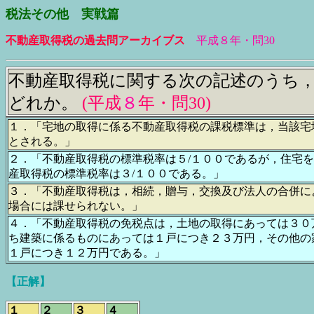
税法その他 実戦篇
不動産取得税の過去問アーカイブス
平成８年・問30
不動産取得税に関する次の記述のうち
どれか。
(平成
８
年・問30
)
１．「宅地の取得に係る不動産取得税の課税標準は，当該宅
とされる。」
２．「不動産取得税の標準税率は５/１００であるが，住宅
産取得税の標準税率は３/１００である。」
３．「不動産取得税は，相続，贈与，交換及び法人の合併に
場合には課せられない。」
４．「不動産取得税の免税点は，土地の取得にあっては３０
ち建築に係るものにあっては１戸につき２３万円，その他の
１戸につき１２万円である。」
【正解】
１
２
３
４