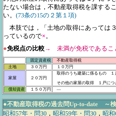
たない場合は，不動産取得税を課する
い。
(73条の15の２第１項)
本肢では，「土地の取得にあっては３
っているので
×
。
●
免税点の比較
→ 未満が免税であるこ
固定資産税
不動産取得税
土地
３０万円
１０万円
取得のうち建築に係るもの １
家屋
２０万円
その他の家屋の取得 １戸につ
償却資産
１５０万円
―
●不動産取得税の過去問Up-to-date ～
昭和57年・問30
，
昭和59年・問30
，
昭和