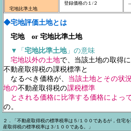
登録価格の１/２
宅地比準土地
◆宅地評価土地とは
宅地 or 宅地比準土地
▼「
宅地比準土地
」の意味
宅地以外の土地
で、当該土地の取得
不動産取得税の課税標準と
なるべき価格が、
当該土地とその状
地の
不動産取得税の
課税標準
とされる価格に比準する価格によっ
の。
２．「不動産取得税の標準税率は５/１００であるが，住宅
産取得税の標準税率は３/１００である。」