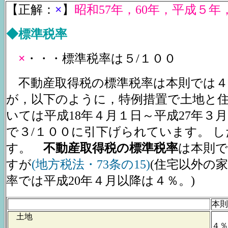
【正解：
×
】
昭和57年，60年，平成５年
◆標準税率
×
・・・標準税率は５/１００
不動産取得税の標準税率は本則では４
が，以下のように，特例措置で土地と
いては平成18年４月１日～平成27年３
で３/１００に引下げられています。 
す。
不動産取得税の標準税率
は本則で
すが
(地方税法・73条の15)
(住宅以外の
率では平成20年４月以降は４％。)
本則
土地
４％