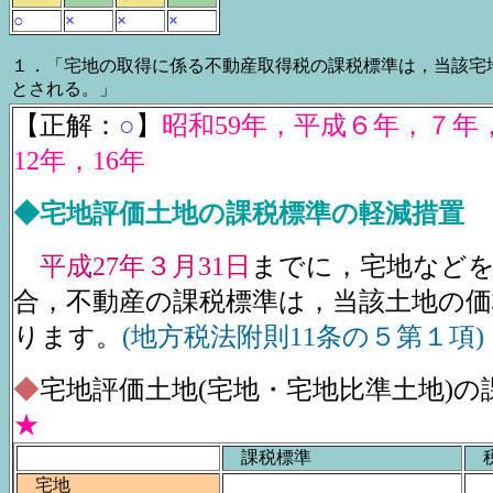
○
×
×
×
１．「宅地の取得に係る不動産取得税の課税標準は，当該宅
とされる。」
【正解：
○
】
昭和59年，平成６年，７年
12年，16年
◆宅地評価土地の課税標準の軽減措置
平成27年３月31日
までに，宅地など
合，不動産の課税標準は，当該土地の価
ります。
(地方税法附則11条の５第１項)
◆
宅地評価土地(宅地・宅地比準土地)の
★
課税標準
税
宅地