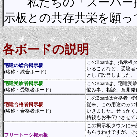
私たちの「スーパー掲
示板との共存共栄を願っ
各ボードの説明
このBoardは、掲
宅建の総合掲示板
いることなど、受験者
(略称・総合ボード)
として設営しました。
宅建受験者掲示板
このBoardは、宅建
(略称・受験者ボード)
悩み事、相談、意見発
このBoardは合格者
宅建合格者掲示板
従来、この用途のみの
(略称・合格者ボード)
いきました。せっかく
格後もお手伝いさせて
この掲示板タウンに来
もらうわけですが、そ
フリートーク掲示板