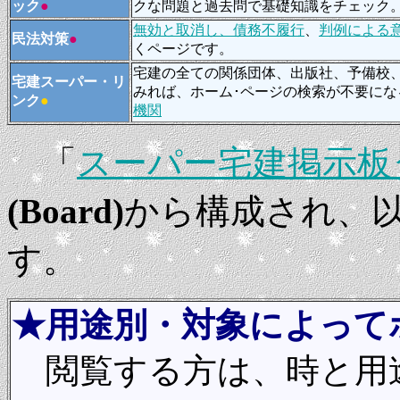
ック
●
クな問題と過去問で基礎知識をチェック
無効と取消し、債務不履行
、
判例による
民法対策
●
くページです。
宅建の全ての関係団体、出版社、予備校、
宅建スーパー・リ
みれば、ホーム･ページの検索が不要に
ンク
●
機関
「
スーパー宅建掲示板
(Board)
から構成され、
す。
★用途別・対象によって
閲覧する方は、時と用