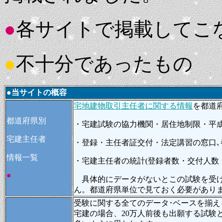
●
各サイトで掲載してこ
●
不十分であったもの
●当サイトの概容
宅地建物取引主任者に関する情報
を都道
都道府県別
・宅建試験の協力機関・居住地制限・平成
宅建主任者
・登録・主任者証交付・法定講習の窓口､
情報一覧
・宅建主任者の統計(登録者数・交付人数
●
具体的にデータがないとこの試験を受け
ん。都道府県単位で見ておく必要があり
受験に関する全てのデータ･ベースを揃え
宅建の場合、20万人前後も出願する試験