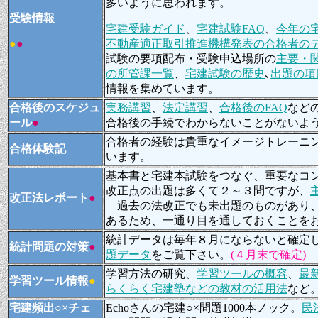
多いように思われます。
受験情報
宅建受験ガイド
、
宅建試験FAQ
、
今年の
●
●
不動産適正取引推進機構発表の合格者の
試験の要項配布・受験申込場所の
主要・
の所
管課一覧
、
宅建試験の歴史
､
出題の項
情報を集めています。
合格後のスケジュ
実務講習
、
法定講習
、
合格後のFAQ
など
ール
●
合格後の手続でわからないことがないよ
合格者の経験は貴重なイメージトレーニ
合格体験記
います。
基本書と宅建本試験をつなぐ、重要なコ
改正点の出題は多くて２～３問ですが、
改正法レポート
●
過去の法改正でも未出題のものがあり、
あるため、一通り目を通しておくことを
統計データは毎年８月にならないと確定
統計問題の対策
●
題データ
をご覧下さい。
(４月末で確定)
学習方法の研究、
学習ツールの概容
、
最
学習ツール情報
●
らくらく宅建塾などの教材の活用法
など
宅建頻出○×チェ
Echoさんの宅建○×問題1000本ノック。
民