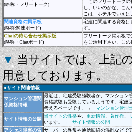
このフリートークの掲
(略称・フリートーク)
し、いいのかな、こん
こは、ホテルでいえば
関連資格の掲示板
宅建に関連する資格は
(略称:関連ボード)
す。
Chatの待ち合わせ掲示板
フリートーク掲示板で
(略称・Chatボード)
をご活用下さい。この
▼
当サイトでは、上記の
用意しております。
●サイト関連情報
最近は、宅建受験経験者が、マンション
マンション管理関
資格試験も受験しているようです。宅建
係資格情報
考えるページです。→
マンション管理
当サイトの性格
や、
更新情報
、
著作権
、
サイト情報の公開
います。→
サイト情報の公開
アクセス障害の告
サーバーの異常や通信回線の混乱などで