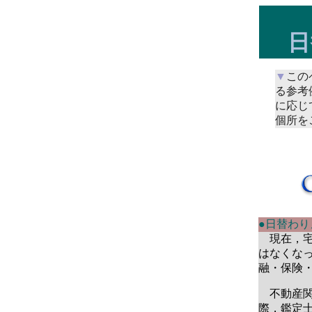
日
▼
この
る参考
に応じ
個所を
●日替わ
現在，宅
はなくな
融・保険
不動産関
際，鑑定