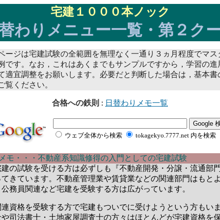
宅建１０００本ノック
替わりメニュー一覧・第２ク
ページは宅建試験の全範囲を無理なく一通り３ヵ月程度でマス
例です。なお，これはあくまでもサンプルですから，学習の進
て適宜調整をお願いします。必要だと判断した場合は，基本書
ご覧ください。
合格への鉄則
:
日替わりメモ一覧
ウェブ全体から検索
tokagekyo.7777.net 内を検索
りメモ・・・不動産系知識修得の入門としての宅建試験
建の試験を受ける方は必ずしも『不動産開発・分譲・流通部
ってきています。不動産管理業や賃貸業などの関連部門はもと
・公務員関連など宅建を受験する方は広がっています。
連資格を受験する方で宅建もついでに受けようという方もい
士や司法書士・土地家屋調査士の方々はほとんどが宅建資格を