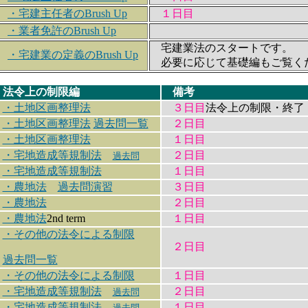
・宅建主任者のBrush Up
１日目
・業者免許のBrush Up
宅建業法のスタートです。
・宅建業の定義のBrush Up
必要に応じて基礎編もご覧く
法令上の制限編
備考
・土地区画整理法
３日目
法令上の制限・終了
・土地区画整理法
過去問一覧
２日目
・土地区画整理法
１日目
・宅地造成等規制法
２日目
過去問
・宅地造成等規制法
１日目
・農地法
過去問演習
３日目
・農地法
２日目
・農地法
2nd term
１日目
・その他の法令による制限
２日目
過去問一覧
・その他の法令による制限
１日目
・宅地造成等規制法
２日目
過去問
・宅地造成等規制法
１日目
過去問