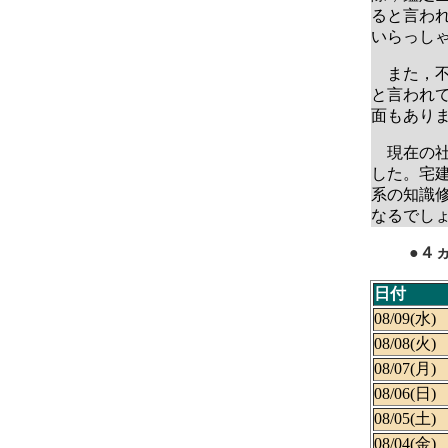
ると言わ
いらっし
また，不
と言われ
面もあり
現在の社
した。宅
系の知識
なるでし
●４
日付
08/09(水)
08/08(火)
08/07(月)
08/06(日)
08/05(土)
08/04(金)