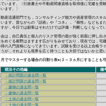
れています。〔行政書士や不動産関連資格を取得後に宅建を受
ゃいます。〕
動産流通部門でも，コンサルティング能力や資産管理のスキ
ています。昔ながらの『話術』や『コネ』，『根性』などもま
ますが，今日では顧客はそれだけでは評価・判断しなくなって
会は，自己責任と個人のリスク管理の面が強く前面に押し出
建をめぐる裾野はますます広がりをみせており，現在では，宅
修得の入門資格になってきています。試験を受ける以上合格ラ
ょうが，それよりも視界を広く持つことも大切ではないかと思
ヵ月でマスターする場合の日割り表●(２～３ヵ月にすることも可
税法その他編
備
・統計問題の過去問一覧
・統計問題の過去問一覧
・建物の過去問一覧
・建物の過去問一覧
・土地の過去問一覧
・土地の過去問一覧