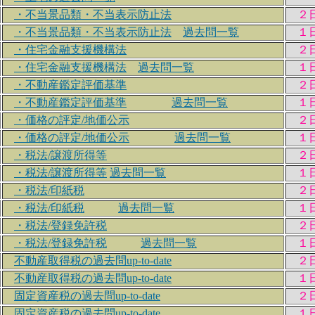
・不当景品類・不当表示防止法
２
・不当景品類・不当表示防止法
過去問一覧
１
・住宅金融支援機構法
２
・住宅金融支援機構法
過去問一覧
１
・不動産鑑定評価基準
２
・不動産鑑定評価基準
過去問一覧
１
・価格の評定/地価公示
２
・価格の評定/地価公示
過去問一覧
１
・税法/譲渡所得等
２
・税法/譲渡所得等
過去問一覧
１
・税法/印紙税
２
・税法/印紙税
過去問一覧
１
・税法/登録免許税
２
・税法/登録免許税
過去問一覧
１
不動産取得税の過去問up-to-date
２
不動産取得税の過去問up-to-date
１
固定資産税の過去問up-to-date
２
固定資産税の過去問up-to-date
１