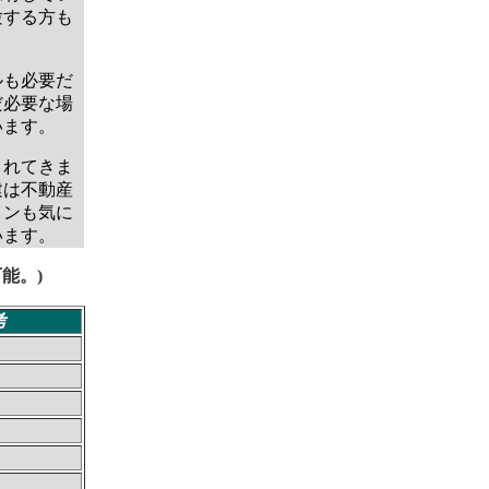
験する方も
ルも必要だ
だ必要な場
います。
されてきま
建は不動産
インも気に
います。
能。)
考