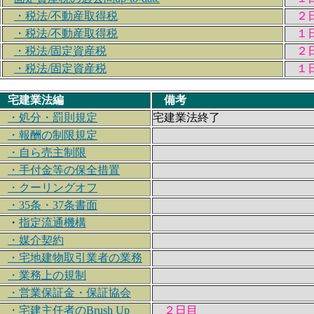
・税法/不動産取得税
２
・税法/不動産取得税
１
・税法/固定資産税
２
・税法/固定資産税
１
宅建業法編
備考
・処分・罰則規定
宅建業法終了
・報酬の制限規定
・自ら売主制限
・手付金等の保全措置
・クーリングオフ
・35条・37条書面
・
指定流通機構
・媒介契約
・宅地建物取引業者の業務
・業務上の規制
・営業保証金・保証協会
・宅建主任者のBrush Up
２日目