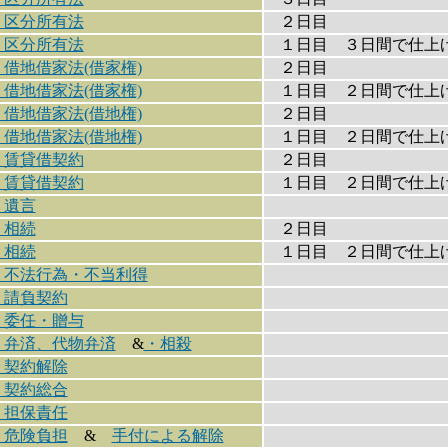
・区分所有法
２日目
・区分所有法
１日目 ３日間で仕上
・借地借家法(借家権)
２日目
・借地借家法(借家権)
１日目 ２日間で仕上
・借地借家法(借地権)
２日目
・借地借家法(借地権)
１日目 ２日間で仕上
・賃貸借契約
２日目
・賃貸借契約
１日目 ２日間で仕上
・遺言
・相続
２日目
・相続
１日目 ２日間で仕上
・不法行為・不当利得
・請負契約
・委任・贈与
・弁済、代物弁済
&
・相殺
・契約解除
・契約総合
・担保責任
・危険負担
&
手付による解除