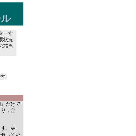
ール
ターす
展状況
の該当
門』だけで
より，金
ます。実
保有してい