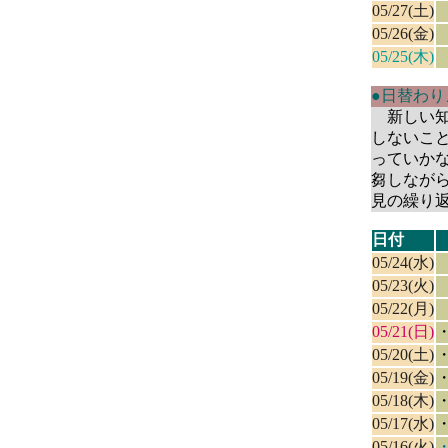
05/27(土)
05/26(金)
05/25(木)
●日替わ
新しい知
しないこ
っていか
芻しなが
見の繰り
日付
05/24(水)
05/23(火)
05/22(月)
05/21(日)
05/20(土)
05/19(金)
05/18(木)
05/17(水)
05/16(火)