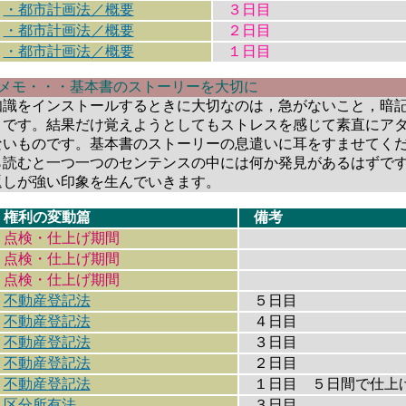
・都市計画法／概要
３日目
・都市計画法／概要
２日目
・都市計画法／概要
１日目
りメモ・・・基本書のストーリーを大切に
識をインストールするときに大切なのは，急がないこと，暗
とです。結果だけ覚えようとしてもストレスを感じて素直にア
ないものです。基本書のストーリーの息遣いに耳をすませてく
ら読むと一つ一つのセンテンスの中には何か発見があるはずで
返しが強い印象を生んでいきます。
権利の変動篇
備考
点検・仕上げ期間
点検・仕上げ期間
点検・仕上げ期間
・
不動産登記法
５日目
・
不動産登記法
４日目
・
不動産登記法
３日目
・
不動産登記法
２日目
・
不動産登記法
１日目 ５日間で仕上
・区分所有法
３日目